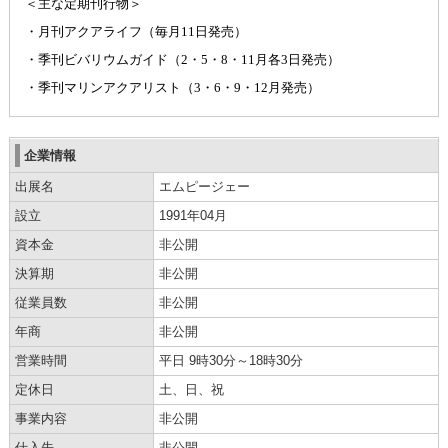
＜主な定期刊行物＞
・月刊アクアライフ（毎月
11
日発売）
・季刊ビバリウムガイド（
2
・
5
・
8
・
11
月各
3
日発売）
・季刊マリンアクアリスト（
3
・
6
・
9
・
12
月発売）
企業情報
出展名
エムピージェー
設立
1991年04月
資本金
非公開
決算期
非公開
従業員数
非公開
年商
非公開
営業時間
平日 9時30分～18時30分
定休日
土、日、祝
事業内容
非公開
仕入先
非公開