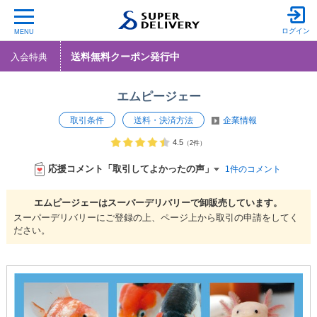
ログイン
MENU
送料無料クーポン発行中
入会特典
エムピージェー
取引条件
送料・決済方法
企業情報
4.5
（2件）
応援コメント「取引してよかったの声」
1件のコメント
エムピージェーは
スーパーデリバリーで
卸販売しています。
スーパーデリバリーにご登録の上、ページ上から取引の申請をしてく
ださい。