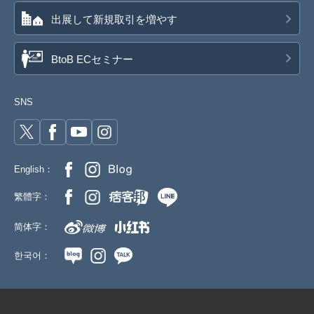
出展して新規取引を増やす
BtoB ECセミナー
SNS
English：
繁體字：
简体字：
한국어：