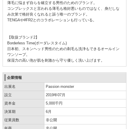
薄毛に悩まず自らを確立する男性のためのブランド。
コンプレックスと言われる薄毛も格好悪いものではなく、身だしな
み次第で格好良くなれると謳う唯一のブランド。
TENGAや#FR2とのコラボレーションも行っている。
【取扱ブランド2】
Borderless Time(ボーダレスタイム)
日本初、スキンヘッド男性のための剃毛も洗浄もできるオールイン
ワンソープ。
保湿力の高い泡が肌を刺激から守り優しく洗い上げます。
企業情報
出展名
Passion monster
設立
2019年07月
資本金
5,000千円
決算期
6月
従業員数
非公開
年商
非公開