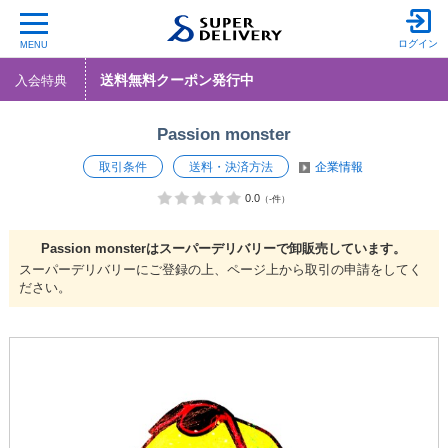
ログイン
MENU
送料無料クーポン発行中
入会特典
Passion monster
取引条件
送料・決済方法
企業情報
0.0
（-件）
Passion monsterは
スーパーデリバリーで
卸販売しています。
スーパーデリバリーにご登録の上、ページ上から取引の申請をしてく
ださい。