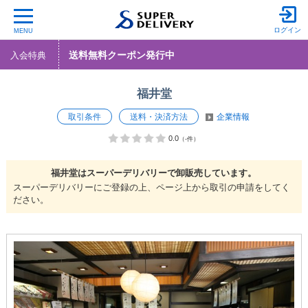
ログイン
MENU
送料無料クーポン発行中
入会特典
福井堂
取引条件
送料・決済方法
企業情報
0.0
（-件）
福井堂は
スーパーデリバリーで
卸販売しています。
スーパーデリバリーにご登録の上、ページ上から取引の申請をしてく
ださい。