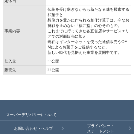
定休日
伝統を受け継ぎながらも新たなる味を模索する
和菓子と、
想像力を豊かに作られる創作洋菓子は、今なお
挑戦を止めない「福井堂」の心そのもの。
事業内容
これまでに行ってきた各直営店やサービスエリ
アでの対面販売に加え、
現在はインターネットを使った通信販売やOE
Mによるお菓子をご提供するなど、
新しい時代を見据えた事業を展開中です。
仕入先
非公開
販売先
非公開
スーパーデリバリーについて
プライバシー・
お問い合わせ・ヘルプ
ステートメント