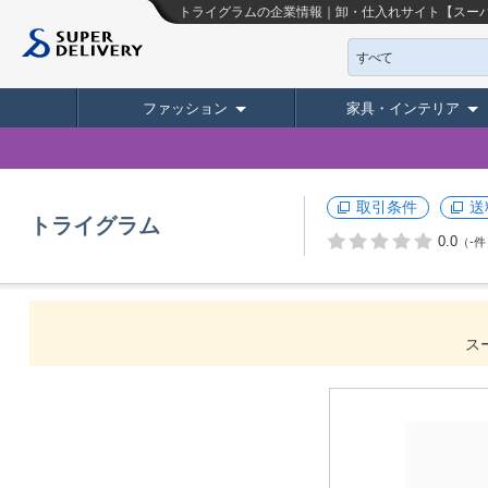
トライグラムの企業情報｜卸・仕入れサイト【スー
すべて
ファッション
家具・インテリア
取引条件
送
トライグラム
0.0
（-件
ス