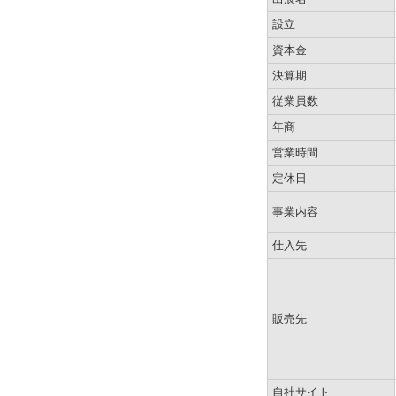
設立
資本金
決算期
従業員数
年商
営業時間
定休日
事業内容
仕入先
販売先
自社サイト