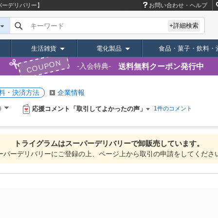
パーデリバリー】
お問い合わせ・ヘルプ
キーワード
+詳細検索
生活雑貨
電化製品
食品・菓子・飲料・
COUPON
送料無料クーポン発行中
入会特典
料・決済方法
企業情報
応援コメント「取引してよかったの声」
）
1件のコメント
トライグラムは
スーパーデリバリーで
卸販売しています。
ーパーデリバリーにご登録の上、ページ上から取引の申請をしてくださ