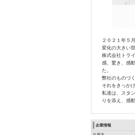
２０２１年５
変化の大きい
株式会社トラ
感、驚き、感
た。
弊社のものづ
それをきっか
私達は、スタ
りを添え、感
企業情報
出展名