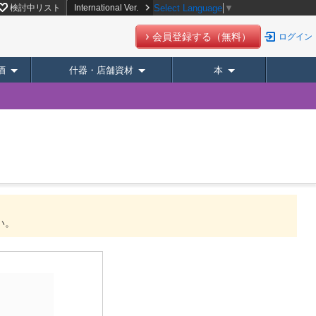
検討中リスト
International Ver.
Select Language
▼
会員登録する（無料）
ログイン
酒
什器・店舗資材
本
い。