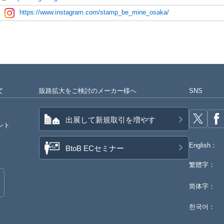
https://www.instagram.com/stamp_be_mine_osaka/
て
販路拡大をご検討のメーカー様へ
SNS
出展して新規取引を増やす
ント
English：
BtoB ECセミナー
繁體字：
简体字：
한국어：