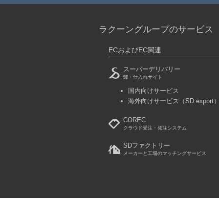
ラクーングループのサービス
ECおよびEC関連
スーパーデリバリー
卸・仕入れサイト
国内向けサービス
海外向けサービス
（SD export
COREC
クラウド受注・発注システム
SDファクトリー
メーカーと工場のマッチングサービス