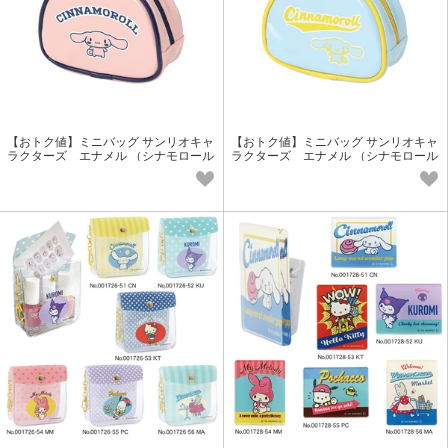
【おトク値】ミニバッグ サンリオキャ
【おトク値】ミニバッグ サンリオキャ
ラクターズ エナメル （シナモロール
ラクターズ エナメル （シナモロール
P）
B）