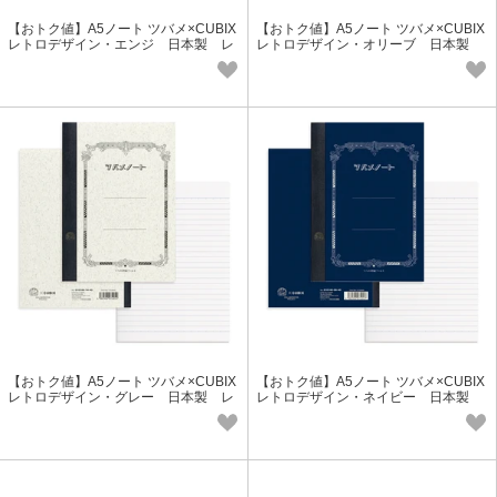
【おトク値】A5ノート ツバメ×CUBIX
【おトク値】A5ノート ツバメ×CUBIX
レトロデザイン・エンジ 日本製 レ
レトロデザイン・オリーブ 日本製
トロ
レトロ
【おトク値】A5ノート ツバメ×CUBIX
【おトク値】A5ノート ツバメ×CUBIX
レトロデザイン・グレー 日本製 レ
レトロデザイン・ネイビー 日本製
トロ
レトロ