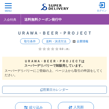
ログイン
MENU
送料無料クーポン発行中
入会特典
ＵＲＡＷＡ・ＢＥＥＲ・ＰＲＯＪＥＣＴ
取引条件
送料・決済方法
企業情報
0.0
（-件）
ＵＲＡＷＡ・ＢＥＥＲ・ＰＲＯＪＥＣＴは
スーパーデリバリーで
卸販売しています。
スーパーデリバリーにご登録の上、ページ上から取引の申請をしてく
ださい。
営業日カレンダー
人気順
絞り込み