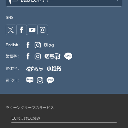
BtoB ECセミナー
SNS
English：
繁體字：
简体字：
한국어：
ラクーングループのサービス
ECおよびEC関連