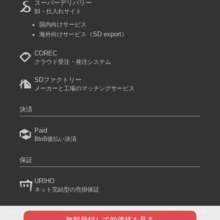
スーパーデリバリー
卸・仕入れサイト
国内向けサービス
（SD export）
海外向けサービス
COREC
クラウド受注・発注システム
SDファクトリー
メーカーと工場のマッチングサービス
決済
Paid
BtoB後払い決済
保証
URIHO
ネット完結型の売掛保証
スーパーデリバリーは個人情報を暗号化して送信するSSLに対応しています。
(C) 2024 RACCOON COMMERCE, Inc. All rights reserved.
無料登録して卸価格を見る