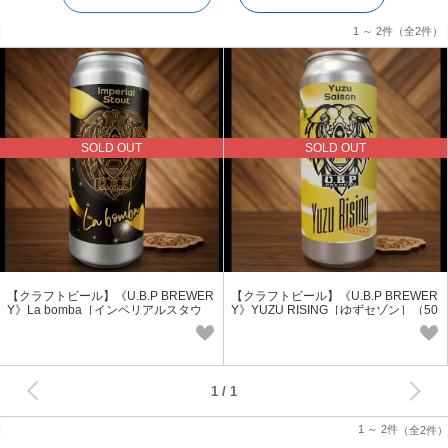
1 ～ 2件
（全2件）
SOLD OUT
SOLD OUT
【クラフトビール】《U.B.P BREWER
【クラフトビール】《U.B.P BREWER
Y》La bomba［インペリアルスタウ
Y》YUZU RISING［ゆずセゾン］（50
ト］（500ml缶）
0ml缶）
次へ
1
1 ～ 2件
（全2件）