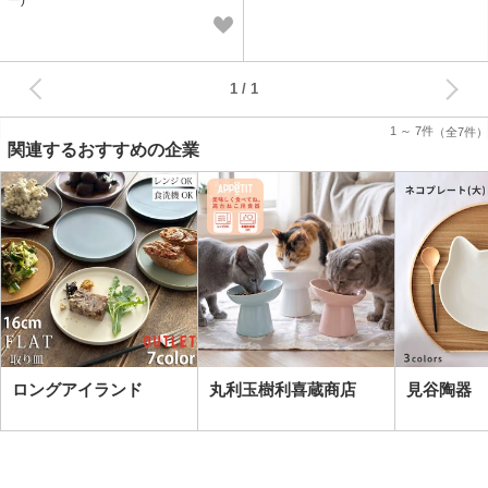
ー)
次へ
1
1 ～ 7件
（全7件）
関連するおすすめの企業
ロングアイランド
丸利玉樹利喜蔵商店
見谷陶器