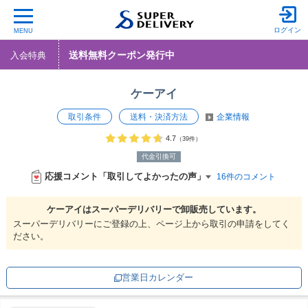
ログイン
MENU
送料無料クーポン発行中
入会特典
ケーアイ
取引条件
送料・決済方法
企業情報
4.7
（39件）
代金引換可
応援コメント「取引してよかったの声」
16件のコメント
ケーアイは
スーパーデリバリーで
卸販売しています。
スーパーデリバリーにご登録の上、ページ上から取引の申請をしてく
ださい。
営業日カレンダー