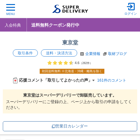
ログイン
MENU
送料無料クーポン発行中
入会特典
東京堂
取引条件
送料・決済方法
企業情報
取材ブログ
4.6
（282件）
初回送料無料
※北海道・沖縄・離島を除く
応援コメント「取引してよかったの声」
161件のコメント
東京堂は
スーパーデリバリーで
卸販売しています。
スーパーデリバリーにご登録の上、ページ上から取引の申請をしてく
ださい。
営業日カレンダー