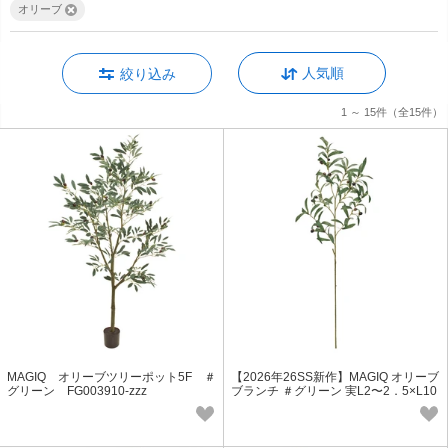
オリーブ
人気順
絞り込み
1 ～ 15件
（全15件）
MAGIQ オリーブツリーポット5F ＃
【2026年26SS新作】MAGIQ オリーブ
グリーン FG003910-zzz
ブランチ ＃グリーン 実L2〜2．5×L10
6×W43cm FG000843-zzz