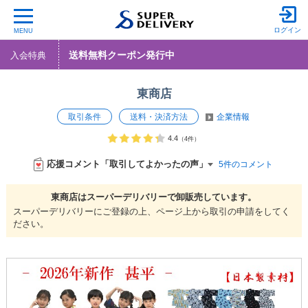
ログイン
MENU
送料無料クーポン発行中
入会特典
東商店
取引条件
送料・決済方法
企業情報
4.4
（4件）
応援コメント「取引してよかったの声」
5件のコメント
東商店は
スーパーデリバリーで
卸販売しています。
スーパーデリバリーにご登録の上、ページ上から取引の申請をしてく
ださい。