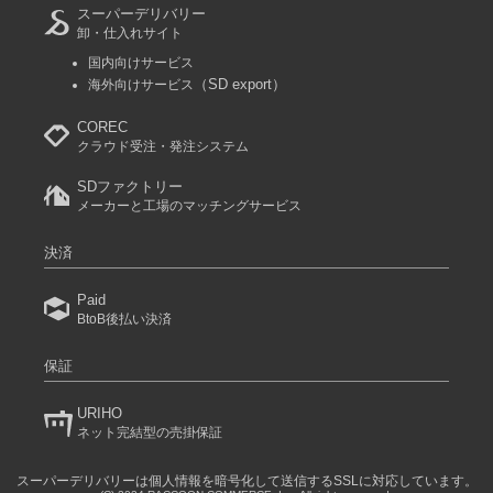
スーパーデリバリー
卸・仕入れサイト
国内向けサービス
（SD export）
海外向けサービス
COREC
クラウド受注・発注システム
SDファクトリー
メーカーと工場のマッチングサービス
決済
Paid
BtoB後払い決済
保証
URIHO
ネット完結型の売掛保証
スーパーデリバリーは個人情報を暗号化して送信するSSLに対応しています。