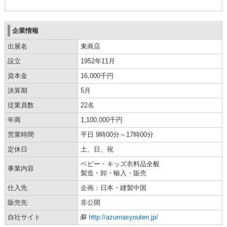
企業情報
出展名
東商店
設立
1952年11月
資本金
16,000千円
決算期
5月
従業員数
22名
年商
1,100,000千円
営業時間
平日 9時00分～17時00分
定休日
土、日、祝
ベビー・キッズ衣料品全般
事業内容
製造・卸・輸入・販売
仕入先
企画：日本・縫製中国
販売先
非公開
自社サイト
http://azumasyouten.jp/