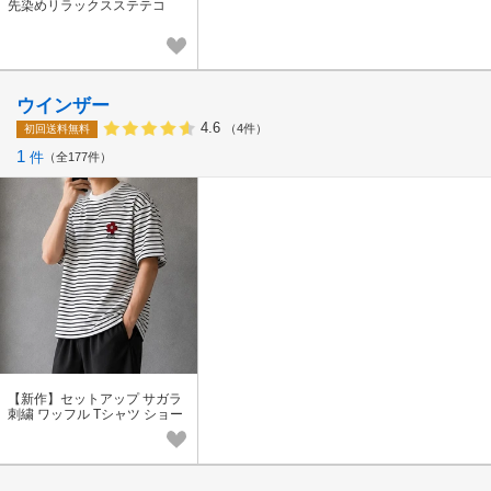
先染めリラックスステテコ
ウインザー
4.6
（4件）
初回送料無料
1
件
全177件
【新作】セットアップ サガラ
刺繍 ワッフル Tシャツ ショー
ツ 上下セット 巾着付 メンズ
ルームウェア