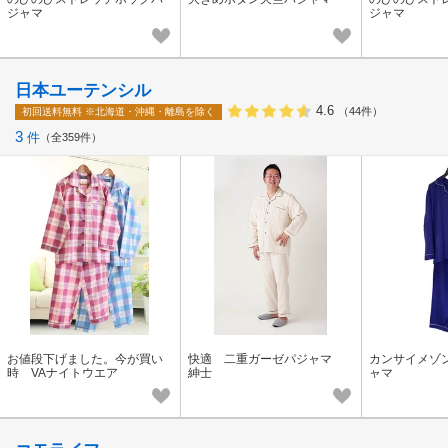
ジャマ
ジャマ
日本ユーテンシル
4.6
（44件）
初回送料無料
※北海道・沖縄・離島を除く
3
件
全359件
お値段下げました。今が買い
快適 二重ガーゼパジャマ
カンサイメゾ
時 VAナイトウエア
紳士
ャマ