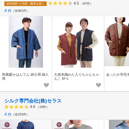
4.5
（87件）
送料無料
※沖縄・離島を除く
4
件
全961件
和風暖かはんてん 紳士用 婦人
久留米織わた入りちゃんちゃ
あったか羽毛半
用
んこ M~L
シルク専門会社(株)セラス
4.6
（19件）
4
件
全253件