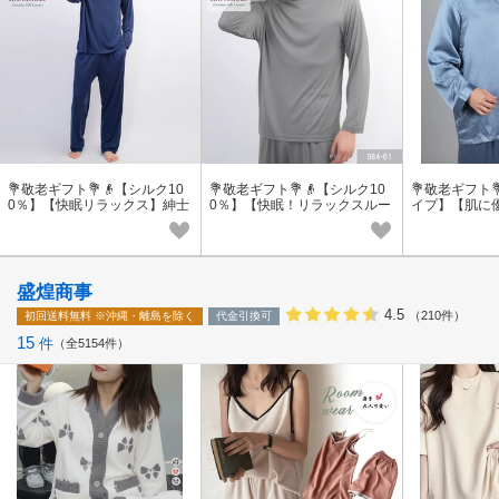
💐敬老ギフト💐👴【シルク10
💐敬老ギフト💐👴【シルク10
💐敬老ギフト
0％】【快眠リラックス】紳士
0％】【快眠！リラックスルー
イプ】【肌に
シルクニットパジャマ 084
ムウエア】紳士シルクニット
ックス着】 
パジャマ 084
ンパジャマ 5
盛煌商事
4.5
（210件）
初回送料無料
※沖縄・離島を除く
代金引換可
15
件
全5154件