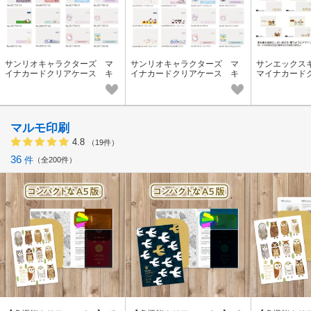
サンリオキャラクターズ マ
サンリオキャラクターズ マ
サンエックス
イナカードクリアケース キ
イナカードクリアケース キ
マイナカード
ティ・シナモ・クロミ
ティ・シナモ・クロミ
リラックマ・
し・たれぱん
マルモ印刷
4.8
（19件）
36
件
全200件