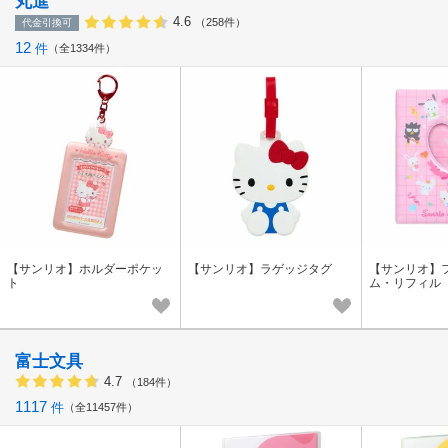
丸進
4.6
（258件）
代金引換可
12
件
全1334件
【サンリオ】ホルダーポケッ
【サンリオ】ラゲッジタグ
【サンリオ】
ト
ム・リフィル
富士文具
4.7
（184件）
1117
件
全11457件