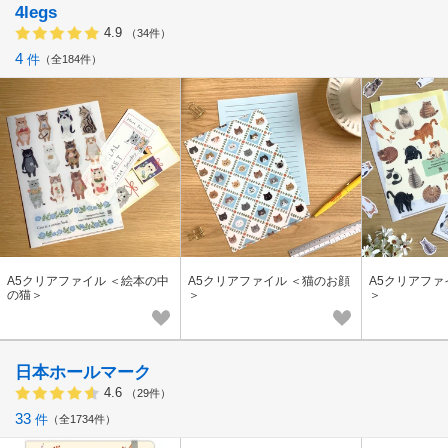
4legs
4.9
（34件）
4
件
全184件
A5クリアファイル ＜絵本の中
A5クリアファイル ＜猫のお顔
A5クリアファ
の猫＞
＞
＞
日本ホールマーク
4.6
（29件）
33
件
全1734件