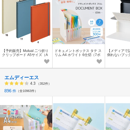
【予約販売】Mutual 二つ折り
ドキュメントボックス タテ ス
【メディアで
クリップボード A5サイズ（A
リム A4 ホワイト 6仕切（7ポ
倒れないブッ
4・2ツ折）【持ち運び/ビジネ
ケット）【プリント/ノート/取
【文具大賞/本棚
ス/学生/看護師】
扱説明書/保証書】
インテリア】
エムディーエス
4.3
（352件）
896
件
全10963件