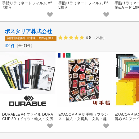
手貼りラミネートフィルム A5
手貼りラミネートフィルム B5
手貼りラミネ
7枚入
5枚入
刺&カード 10
ポスタリア株式会社
4.8
（26件）
初回送料無料
※沖縄・離島を除く
32
件
全471件
DURABLE A4 ファイル DURA
EXACOMPTA 切手帳（フラン
EXACOMPTA
CLIP 30（ドイツ・輸入・文房
ス・輸入・文房具・文具・趣
留め A4 ファ
具）
味・切手）
（フランス・