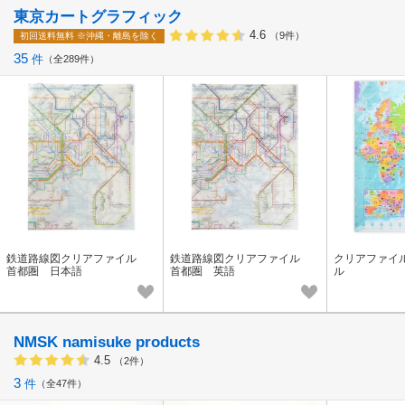
東京カートグラフィック
4.6
（9件）
初回送料無料
※沖縄・離島を除く
35
件
全289件
鉄道路線図クリアファイル
鉄道路線図クリアファイル
クリアファイ
首都圏 日本語
首都圏 英語
ル
NMSK namisuke products
4.5
（2件）
3
件
全47件