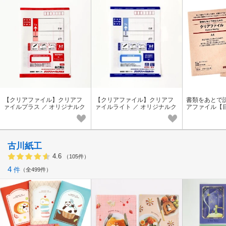
【クリアファイル】クリアフ
【クリアファイル】クリアフ
書類をあとで
ァイルプラス ／ オリジナルク
ァイルライト ／ オリジナルク
アファイル【目
リアファイル A4 パロディ 文
リアファイル A4 パロディ 文
リジナルクリア
具 おもしろ 日本製
具 おもしろ 日本製
本製
古川紙工
4.6
（105件）
4
件
全499件