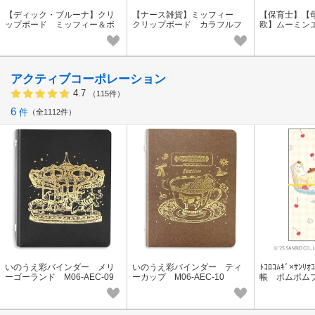
【ディック・ブルーナ】クリ
【ナース雑貨】ミッフィー
【保育士】【
ップボード ミッフィー＆ボ
クリップボード カラフルフ
欧】ムーミン
リスグレージュ ST-ZMF0054
ラワー ホワイト/イエロー
ード ST-IM006
アクティブコーポレーション
4.7
（115件）
6
件
全1112件
いのうえ彩バインダー メリ
いのうえ彩バインダー ティ
ﾄｺﾛｺﾑｷﾞ×ｻﾝ
ーゴーランド M06-AEC-09
ーカップ M06-AEC-10
帳 ポムポムプ
-04【海外販