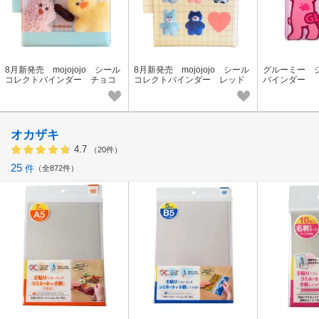
8月新発売 mojojojo シール
8月新発売 mojojojo シール
グルーミー 
コレクトバインダー チョコ
コレクトバインダー レッド
バインダー
ミント
オカザキ
4.7
（20件）
25
件
全872件