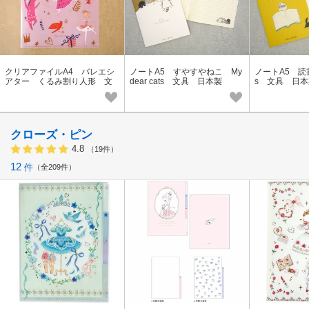
クリアファイルA4 バレエシ
ノートA5 すやすやねこ My
ノートA5 読書 
アター くるみ割り人形 文
dear cats 文具 日本製
s 文具 日本
具 日本製
クローズ・ピン
4.8
（19件）
12
件
全209件