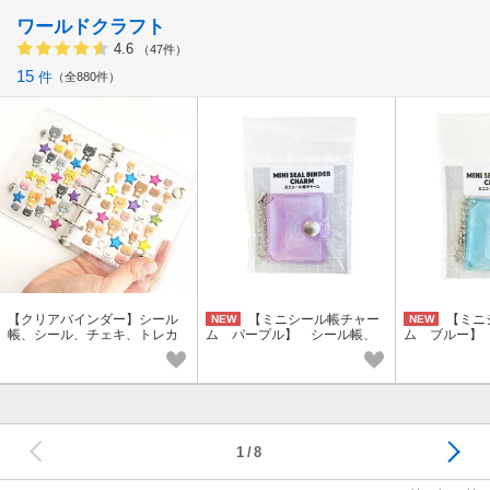
ワールドクラフト
4.6
（47件）
15
件
全880件
【クリアバインダー】シール
【ミニシール帳チャー
【ミニ
NEW
NEW
帳、シール、チェキ、トレカ
ム パープル】 シール帳、
ム ブルー】
シール、チャーム、キーホル
ール、チャー
ダー
ー
次へ
1
8