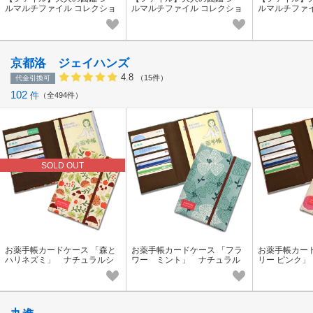
ルマルチファイル コレクショ
ルマルチファイル コレクショ
ルマルチファ
ン2
ン1
房具
京都洛 ジェイハンズ
4.8
（15件）
代金引換可
102
件
全494件
SOLD OUT
お薬手帳カードケース 「森と
お薬手帳カードケース 「フラ
お薬手帳カー
ハリネズミ」 ナチュラルシ
ワー ミント」 ナチュラル
リー ピンク
リーズ
シリーズ
リーズ