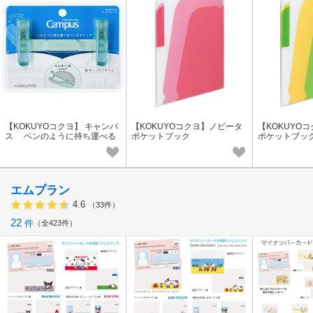
【KOKUYOコクヨ】 キャンパ
【KOKUYOコクヨ】ノビータ
【KOKUYO
ス ペンのように持ち運べる
ポケットブック
ポケットブッ
ブッククリップ グリーン
エムプラン
4.6
（33件）
22
件
全423件