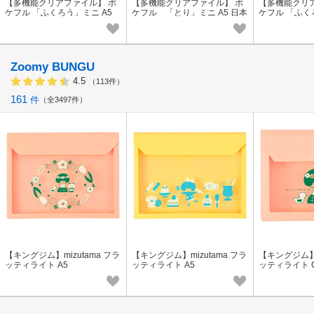
【多機能クリアファイル】 ポ
【多機能クリアファイル】 ポ
【多機能クリ
ケフル 「ふくろう」ミニ A5
ケフル 「とり」ミニ A5 日本
ケフル 「ふく
日本製
製
Zoomy BUNGU
4.5
（113件）
161
件
全3497件
【キングジム】mizutama フラ
【キングジム】mizutama フラ
【キングジム】m
ッティライト A5
ッティライト A5
ッティライト 