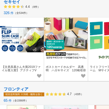
セキセイ
4.4
（8件）
326
件
全534件
【文房具屋さん大賞2019ファ
ポストカードホルダー 高透
ライトフリー
イル賞入賞】 アクティフV
明 ハガキサイズ 120枚収容
ーム Mサイ
フリップスリムケース スマ
台紙8枚
ポケ A4三つ折り
フロンティア
4.7
（43件）
初回送料無料
※沖縄・離島を除く
65
件
全1566件