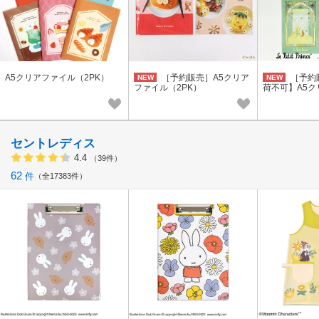
A5クリアファイル（2PK）
［予約販売］A5クリア
［予約
NEW
NEW
ファイル（2PK）
荷不可】A5ク
PK）
セントレディス
4.4
（39件）
62
件
全17383件