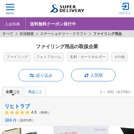
ログイン
MENU
送料無料クーポン発行中
入会特典
すべて
生活雑貨
ステーショナリー・クラフト
ファイリング用品
ファイリング用品の取扱企業
ファイリング
フォトアルバム
名刺・カードホルダー
その他
人気順
絞り込み
企業ごと
商品ごと
1 ～ 25社
（全179社）
リヒトラブ
4.8
（65件）
384
件
全871件