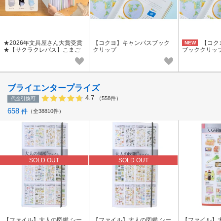
★2026年文具屋さん大賞受賞
【コクヨ】キャンパスブック
【コク
NEW
★【サクラクレパス】こまご
クリップ
ブッククリッ
まファイル
ブライエンタープライズ
4.7
（558件）
代金引換可
658
件
全38810件
SOLD OUT
SOLD OUT
【ファイル】大人の図鑑 シー
【ファイル】大人の図鑑 シー
【ファイル】