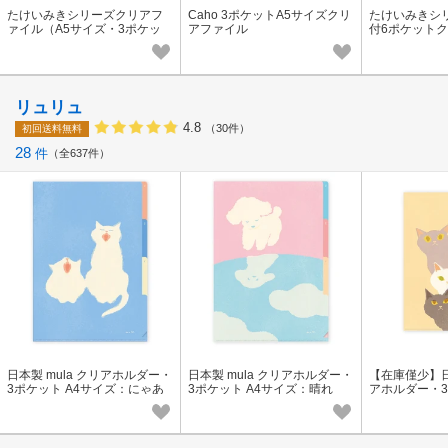
たけいみきシリーズクリアフ
Caho 3ポケットA5サイズクリ
たけいみきシ
ァイル（A5サイズ・3ポケッ
アファイル
付6ポケット
ト）
（A4サイズ）
リュリュ
4.8
（30件）
初回送料無料
28
件
全637件
日本製 mula クリアホルダー・
日本製 mula クリアホルダー・
【在庫僅少】日本
3ポケット A4サイズ：にゃあ
3ポケット A4サイズ：晴れ
アホルダー・3
(ねこ)
イズ：トリプ
ム(ねこ)