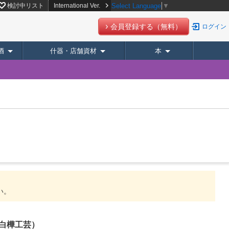
検討中リスト
International Ver.
Select Language
▼
会員登録する（無料）
ログイン
酒
什器・店舗資材
本
い。
白樺工芸）