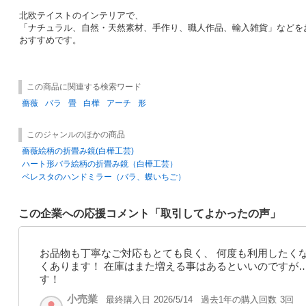
北欧テイストのインテリアで、
「ナチュラル、自然・天然素材、手作り、職人作品、輸入雑貨」などを
おすすめです。
この商品に関連する検索ワード
薔薇
バラ
畳
白樺
アーチ
形
このジャンルのほかの商品
薔薇絵柄の折畳み鏡(白樺工芸)
ハート形バラ絵柄の折畳み鏡（白樺工芸）
ベレスタのハンドミラー（バラ、蝶いちご）
この企業への応援コメント「取引してよかったの声」
お品物も丁寧なご対応もとても良く、 何度も利用したく
くあります！ 在庫はまた増える事はあるといいのですが
す！
小売業
最終購入日
過去1年の購入回数
3回
2026/5/14