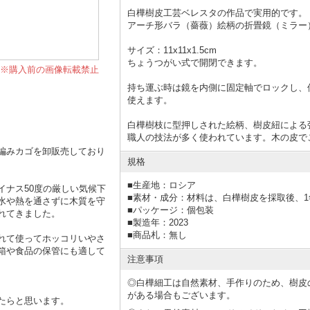
白樺樹皮工芸ベレスタの作品で実用的です。
アーチ形バラ（薔薇）絵柄の折畳鏡（ミラー
サイズ：11x11x1.5cm
ちょうつがい式で開閉できます。
※購入前の画像転載禁止
持ち運ぶ時は鏡を内側に固定軸でロックし、
使えます。
白樺樹枝に型押しされた絵柄、樹皮紐による
職人の技法が多く使われています。木の皮で
編みカゴを卸販売しており
規格
■
生産地：ロシア
イナス50度の厳しい気候下
■
素材・成分：材料は、白樺樹皮を採取後、1
水や熱を通さずに木質を守
■
パッケージ：個包装
れてきました。
■
製造年：2023
■
商品札：無し
れて使ってホッコリいやさ
箱や食品の保管にも適して
注意事項
◎白樺細工は自然素材、手作りのため、樹皮
がある場合もございます。
たらと思います。