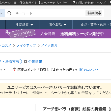
品ページ｜卸・仕入れサイト【スーパーデリバリー】
お問い合わせ・ヘルプ
キーワード
+詳細検索
生活雑貨
電化製品
食品・菓子・飲料・
COUPON
送料無料クーポン発行中
入会特典
・コスメ
メイクアップ
メイク道具
料・決済方法
企業情報
応援コメント「取引してよかったの声」
件）
8件のコメント
ユニサービスは
スーパーデリバリーで
卸販売しています。
ーパーデリバリーにご登録の上、ページ上から取引の申請をしてくださ
アーチ形バラ（薔薇）絵柄の折畳鏡（