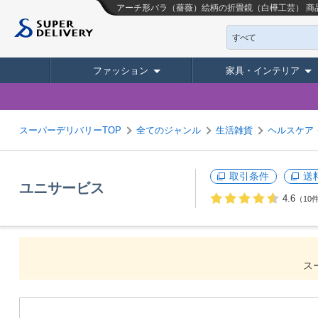
アーチ形バラ（薔薇）絵柄の折畳鏡（白樺工芸）
商
すべて
ファッション
家具・インテリア
スーパーデリバリーTOP
全てのジャンル
生活雑貨
ヘルスケア
取引条件
送
ユニサービス
4.6
（10
ス