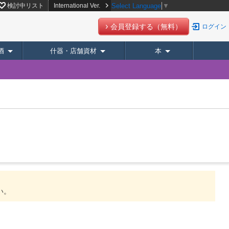
検討中リスト
International Ver.
Select Language
▼
会員登録する（無料）
ログイン
酒
什器・店舗資材
本
い。