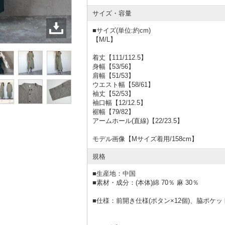
サイズ・容量
■サイズ(単位:約cm)
【M/L】
着丈【111/112.5】
身幅【53/56】
肩幅【51/53】
ウエスト幅【58/61】
袖丈【52/53】
袖口幅【12/12.5】
裾幅【79/82】
アームホール(直線)【22/23.5】
モデル画像【Mサイズ着用/158cm】
規格
■
生産地：中国
■
素材・成分：(本体)綿 70％ 麻 30％
■仕様：前開き仕様(ボタン×12個)、脇ポケ