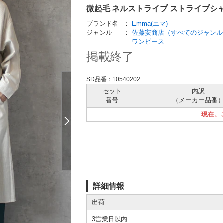
微起毛 ネルストライプ ストライプシ
ブランド名
：
Emma(エマ)
ジャンル
：
佐藤安商店（すべてのジャンル
ワンピース
掲載終了
SD品番：10540202
セット
内訳
番号
（メーカー
品番
現在、
詳細情報
出荷
3営業日以内