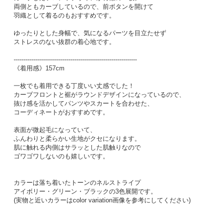
両側ともカーブしているので、前ボタンを開けて
羽織として着るのもおすすめです。
ゆったりとした身幅で、気になるパーツを目立たせず
ストレスのない抜群の着心地です。
---------------------------------------------------------------
《着用感》157cm
一枚でも着用できる丁度いい丈感でした！
カーブフロントと裾がラウンドデザインになっているので、
抜け感を活かしてパンツやスカートを合わせた、
コーディネートがおすすめです。
表面が微起毛になっていて、
ふんわりと柔らかい生地がクセになります。
肌に触れる内側はサラッとした肌触りなので
ゴワゴワしないのも嬉しいです。
カラーは落ち着いたトーンのネルストライプ
アイボリー・グリーン・ブラックの3色展開です。
(実物と近いカラーはcolor variation画像を参考にしてください)