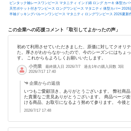
ピンタック袖レースワンピース マタニティ インド綿 ロング カーキ 体型カバ
天竺ポケット付きワンピース ロングワンピース マタニティ 体型カバー 202
半袖ドッキングバルーンワンピース マタニティ ロングワンピース 2026夏新
この企業への応援コメント「取引してよかったの声」
初めて利用させていただきました、原価に対してクオリテ
た。厚さがわからなかったので、今のシーズンにはちょっ
す。 これからもよろしくお願いいたします。
小売業
最終購入日
過去1年の購入回数
3回
2026/7/7
2026/7/17 17:40
企業からの返信
いつもご愛顧頂き、ありがとうございます。 弊社商品
た貴重なご意見ありがとうございます。 商品ぺージ改
ける商品、お取引になるよう努めて参ります。 今後
2026/7/17 17:48