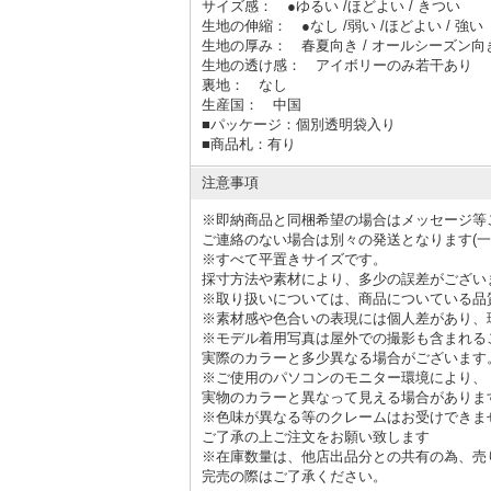
サイズ感： ●ゆるい /ほどよい / きつい
生地の伸縮： ●なし /弱い /ほどよい / 強い
生地の厚み： 春夏向き / オールシーズン向き
生地の透け感： アイボリーのみ若干あり
裏地： なし
生産国： 中国
■
パッケージ：個別透明袋入り
■
商品札：有り
注意事項
※即納商品と同梱希望の場合はメッセージ等
ご連絡のない場合は別々の発送となります(一
※すべて平置きサイズです。
採寸方法や素材により、多少の誤差がござい
※取り扱いについては、商品についている品
※素材感や色合いの表現には個人差があり、
※モデル着用写真は屋外での撮影も含まれる
実際のカラーと多少異なる場合がございます
※ご使用のパソコンのモニター環境により、
実物のカラーと異なって見える場合がありま
※色味が異なる等のクレームはお受けできま
ご了承の上ご注文をお願い致します
※在庫数量は、他店出品分との共有の為、売
完売の際はご了承ください。