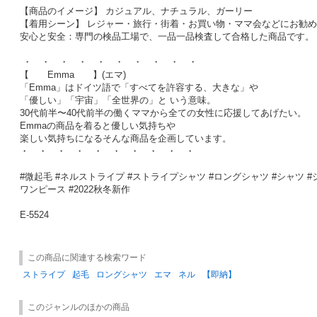
【商品のイメージ】 カジュアル、ナチュラル、ガーリー
【着用シーン】 レジャー・旅行・街着・お買い物・ママ会などにお勧め
安心と安全：専門の検品工場で、一品一品検査して合格した商品です。
・ ・ ・ ・ ・ ・ ・ ・ ・ ・
【 Emma 】(エマ)
「Emma」はドイツ語で「すべてを許容する、大きな」や
「優しい」「宇宙」「全世界の」と いう意味。
30代前半〜40代前半の働くママから全ての女性に応援してあげたい。
Emmaの商品を着ると優しい気持ちや
楽しい気持ちになるそんな商品を企画しています。
・ ・ ・ ・ ・ ・ ・ ・ ・ ・
#微起毛 #ネルストライプ #ストライプシャツ #ロングシャツ #シャツ 
ワンピース #2022秋冬新作
E-5524
この商品に関連する検索ワード
ストライプ
起毛
ロングシャツ
エマ
ネル
【即納】
このジャンルのほかの商品