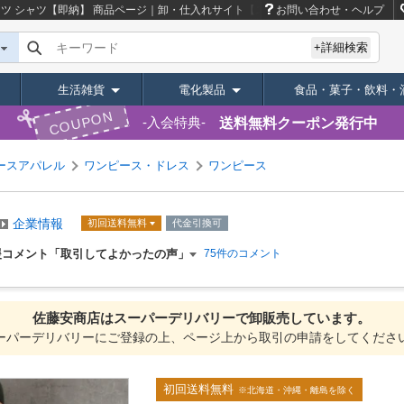
ャツ シャツ【即納】
商品ページ｜卸・仕入れサイト【スーパーデリバリー】
お問い合わせ・ヘルプ
キーワード
+詳細検索
生活雑貨
電化製品
食品・菓子・飲料・
COUPON
送料無料クーポン発行中
入会特典
ースアパレル
ワンピース・ドレス
ワンピース
企業情報
初回送料無料
代金引換可
援コメント「取引してよかったの声」
75件のコメント
佐藤安商店は
スーパーデリバリーで
卸販売しています。
ーパーデリバリーにご登録の上、ページ上から取引の申請をしてくださ
初回送料無料
※北海道・沖縄・離島を除く