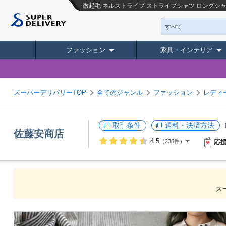
微起毛 ネルストライプ ストライプシャツ ロングシ
すべて
ファッション
家具・インテリア
スーパーデリバリーTOP
全てのジャンル
ファッション
レディ
取引条件
送料・決済方法
佐藤安商店
4.5
応
（236件）
ス