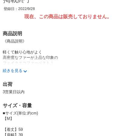
登録日：2022/9/28
現在、この商品は販売しておりません。
商品説明
《商品説明》
軽くて触り心地がよく
高密度なファーが上品な印象の
フェイクエコファーベスト！
続きを見る
薄手のニットやスウェットと合わせて、
大人っぽく着こなせる、
出荷
レイヤードアイテムです！
3営業日以内
---------------------------------------------------
《着用感》スタッフ身長 158cm
サイズ・容量
前フックを開けることで雰囲気が変わり
■サイズ(単位:約cm)
着回しの幅を広げられるのが嬉しいポイント！
【M】
程よい長さの毛足のフェイクファーは、
【着丈】59
着ぶくれの心配がないので
【肩幅】39