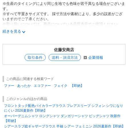
※生産のタイミングにより同じ生地でも色味が若干異なる場合がございま
す。
※すべて平置きサイズです。 採寸方法や素材により、多少の誤差がござ
いますのでご了承ください。
※取り扱いについては、商品についている品質表示でご確認ください。
※素材感や色合いの表現には個人差があり、環境におり色合いが異なる場
続きを見る
合がございます。
※モデル着用写真は屋外での撮影も含まれることもある為、
実際のカラーと多少異なる場合がございます。
佐藤安商店
※ご使用のパソコンのモニター環境により、 実物のカラーと異なって見
える場合があります。
取引条件
送料・決済方法
企業情報
※色味が異なる等のクレームはお受けできません。 ご了承の上ご注文を
お願い致します
※在庫数量は、 他店出品分との共有の為、売り違いが生じる場合がござ
います。 完売の際はご了承ください。
この商品に関連する検索ワード
ファー
あったか
エコファー
フェイク
【即納】
このジャンルのほかの商品
フロントタック配色バイカラーブラウス フレアスリーブ シフォン シワになり
にくい 2026夏新作【即納】
オーバーデニムシャツ ロングシャツ ダンガリーシャツ ビッグシャツ 秋新作
【即納】
シアースラブ総ギャザーブラウス 半袖 シアー フェミニン 2026夏新作【即納】