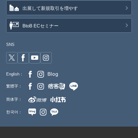
出展して新規取引を増やす
BtoB ECセミナー
SNS
English：
繁體字：
简体字：
한국어：