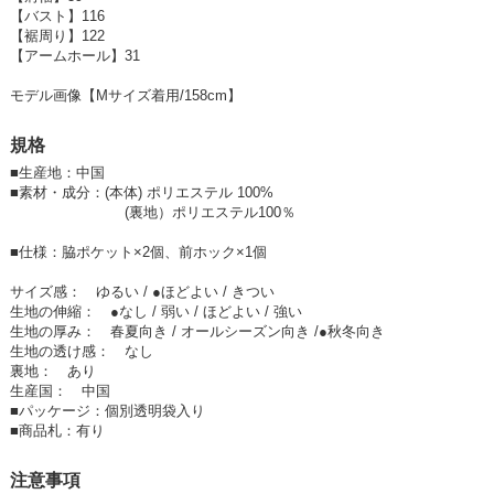
すっきり着ることができます！
【バスト】116
【裾周り】122
【アームホール】31
カラーはアイボリー・ベージュ・キャメルの3色展開です。
(実物と近いカラーはcolor variation画像を参考にしてください)
モデル画像【Mサイズ着用/158cm】
規格
【商品のイメージ】カジュアル・トレンド
【着用シーン】レジャー・旅行・街着・お買い物・ママ会などにお勧め
■
生産地：中国
安心と安全：専門の検品工場で、一品一品検査して合格した商品です。
■
素材・成分：(本体) ポリエステル 100%
(裏地）ポリエステル100％
#フェイクエコファー #べーシック #ベスト #アウター #エコファー #ファ
ー
■仕様：脇ポケット×2個、前ホック×1個
225501
サイズ感： ゆるい / ●ほどよい / きつい
生地の伸縮： ●なし / 弱い / ほどよい / 強い
生地の厚み： 春夏向き / オールシーズン向き /●秋冬向き
生地の透け感： なし
裏地： あり
生産国： 中国
■
パッケージ：個別透明袋入り
■
商品札：有り
注意事項