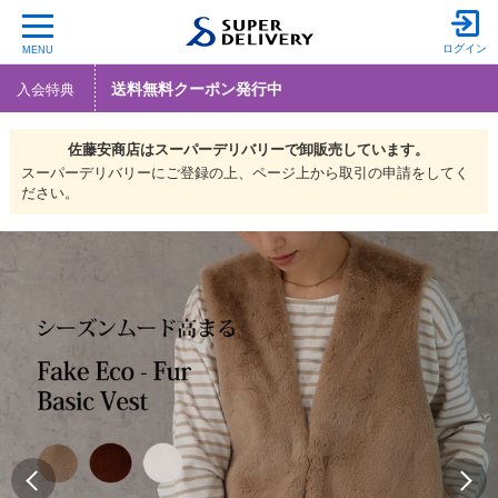
ログイン
MENU
送料無料クーポン発行中
入会特典
佐藤安商店は
スーパーデリバリーで
卸販売しています。
スーパーデリバリーにご登録の上、ページ上から取引の申請をしてく
ださい。