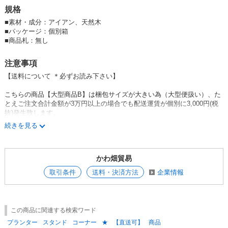
規格
■
素材・成分：アイアン、天然木
■
パッケージ：個別箱
■
商品札：無し
注意事項
【送料について ＊必ずお読み下さい】
こちらの商品【大型商品B】は梱包サイズが大きい為（大型便扱い）、た
とえご注文合計金額が3万円以上の場合でも配送運賃が個別に3,000円(税
抜)発生致します。
続きを見る
※北海道は6,000円（税抜） 沖縄県・その他離島は9,000円（税抜)が個
別にかかります。
かわ畑貿易
■こちらの商品は消費者直送対応が可能です。
消費者への配送先指定がある場合は、ご注文時の画面で配送先登録ができ
取引条件
送料・決済方法
企業情報
ます。
複数の配送先登録機能の箇所に配送先を追加登録してご注文下さい。
※直送の場合は、小売店メッセージの欄に『直送』と記載お願いいたしま
す
この商品に関連する検索ワード
※配送先追加登録はこちら(ログイン後)
プランター
スタンド
コーナー
★
【直送可】
商品