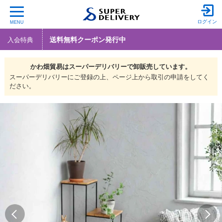
ログイン
MENU
送料無料クーポン発行中
入会特典
かわ畑貿易は
スーパーデリバリーで
卸販売しています。
スーパーデリバリーにご登録の上、ページ上から取引の申請をしてく
ださい。