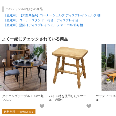
このジャンルのほかの商品
【直送可】【大型商品A】コーナーシェルフ ディスプレイシェルフ 棚
【直送可】コーナースタンド 花台 ディスプレイ台
【直送可】壁掛けディスプレイシェルフ オーバル 飾り棚
よく一緒にチェックされている商品
ダイニングテーブル 100cm丸
パイン材を使用したスツー
ウッディーD
マルル
ル A004
ル
送料無料
一部地域を除く