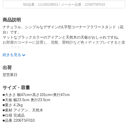
SD品番：11145298S1
/ メーカー品番：2206TSF010
商品説明
ナチュラル、シンプルなデザインのL字型コーナーフラワースタンド（花
台）です。
マットなブラックカラーのアイアンと天然木の天板がおしゃれですね。
お部屋のコーナーに設置し、花瓶、置時計など色々ディスプレイすると楽
しいですね！
＊台を踏み台にしたり、座ったりしますと破損の原因になりますのでご注
続きを見る
意ください。
＊こちらの商品は完成品での発送となります。
出荷
★家具・棚・パーテーション
Zxr2v3vt21o
翌営業日
サイズ・容量
■大きさ 幅47cm×高さ101cm×奥行47cm
■天板 幅23.5cm 奥行23.5cm
■重さ 4.2kg
■素材 アイアン、天然木
■仕様 完成品
■品番 2206TSF010