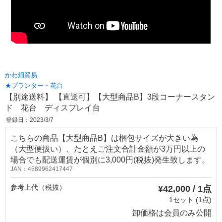
かわ畑貿易
★プランター・花台
【別途送料】 【直送可】【大型商品B】3段コーナースタン
ド 花台 ディスプレイ台
登録日：2023/3/7
こちらの商品【大型商品B】は梱包サイズが大きい為
（大型便扱い）、たとえご注文合計金額が3万円以上の
場合でも配送運賃が個別に3,000円(税抜)発生致します。
JAN：4589962417447
参考上代（税抜）
¥42,000 / 1点
1セット (1点)
卸価格は
会員のみ公開