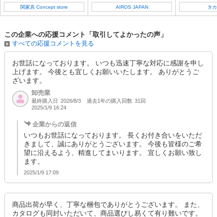
関家具 Concept store
AIROS JAPAN
タカ
この企業への応援コメント「取引してよかったの声」
すべての応援コメントを見る
お世話になっております。 いつも迅速丁寧な対応に感謝を申し
上げます。 今後とも宜しくお願いいたします。 ありがとうご
ざいます。
卸売業
最終購入日
過去1年の購入回数
31回
2026/8/3
2025/1/9 16:24
企業からの返信
いつもお世話になっております。 長くお付き合いをいただ
きまして、誠にありがとうございます。 今後も皆様のご希
望に沿えるよう、精進してまいります。 宜しくお願い致し
ます。
2025/1/9 17:09
商品出荷が早く、丁寧な梱包でありがとうございます。 また、
カタログも同封いただいて、商品選びし易くて有り難いです。