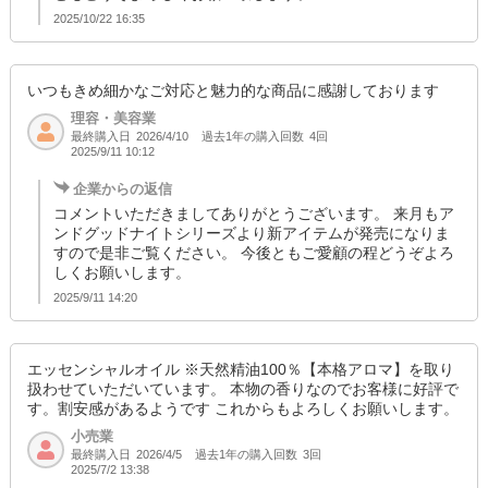
2025/10/22 16:35
いつもきめ細かなご対応と魅力的な商品に感謝しております
理容・美容業
最終購入日
過去1年の購入回数
4回
2026/4/10
2025/9/11 10:12
企業からの返信
コメントいただきましてありがとうございます。 来月もア
ンドグッドナイトシリーズより新アイテムが発売になりま
すので是非ご覧ください。 今後ともご愛顧の程どうぞよろ
しくお願いします。
2025/9/11 14:20
エッセンシャルオイル ※天然精油100％【本格アロマ】を取り
扱わせていただいています。 本物の香りなのでお客様に好評で
す。割安感があるようです これからもよろしくお願いします。
小売業
最終購入日
過去1年の購入回数
3回
2026/4/5
2025/7/2 13:38