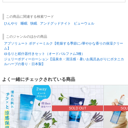
で保管してください。
この商品に関連する検索ワード
ひんやり
睡眠
快眠
アンドグッドナイト
ビューウェル
このジャンルのほかの商品
アブソリュート ボディーミルク【乾燥する季節に♪華やかな香りの保湿クリー
ム】
ゆるりと紙什器付きセット（オードパルファム3種）
ジェリーボディーローション【温泉水・清涼感・暑いお風呂あがりにボタニカ
ルハーブの香り・日本製】
よく一緒にチェックされている商品
SOLD OUT
SOL