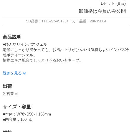
1セット (8点)
卸価格は
会員のみ公開
SD品番：11162754S1
/ メーカー品番：20635004
商品説明
■ひんやりインバスジェル
湯船にしっかり浸かっても、お風呂上りがひんやり気持ちよいインバス冷
感ボディージェル。
植物エキス配合でしっとりうるおいもキープ。
・保湿成分：ローズマリーエキス、カミツレ花エキス、アロエベラ葉エキ
続きを見る
ス 配合
・清涼成分：メントール 配合
出荷
【香り:ブリーズラベンダー】
翌営業日
安らぐラベンダーと清涼感のあるさわやかなペパーミントをブレンドした
ブリーズラベンダーの香り。
サイズ・容量
★その他の【アンドグッドナイト】シリーズ一覧はこちら
■本体：W78×D50×H158mm
☆テスター・販促物のページはこちら
■内容量：150mL