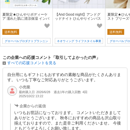
夏限定★ひんやりボディーケ
【And Good night】アンドグ
夏限定★ひん
ア 濡れた肌に清涼保湿 インバ
ッドナイト ひんやりインバス
スト ブリー
ス＆アウトバス【アンドグッ
ジェル ひんやり
ンドグッドナ
ドナイト】
すめ！
送料無料
送料無料
グローバルプロダクトプランニン
ネオウィング ライフスタイル事業
グローバルプロ
グ
部（1号店）
この企業への応援コメント「取引してよかったの声」
すべての応援コメントを見る
自分用にもギフトにもおすすめの素敵な商品がたくさんありま
す。 いつも丁寧なご対応ありがとうございます。
小売業
最終購入日
過去1年の購入回数
4回
2026/6/28
2025/10/22 13:22
企業からの返信
いつもお世話になっております。 コメントいただきまして
ありがとうございます。 秋冬におすすめの商品も沢山取り
揃えておりますので、また是非ご利用くださいませ。 今後
ともどうぞよろしくお願い致します。