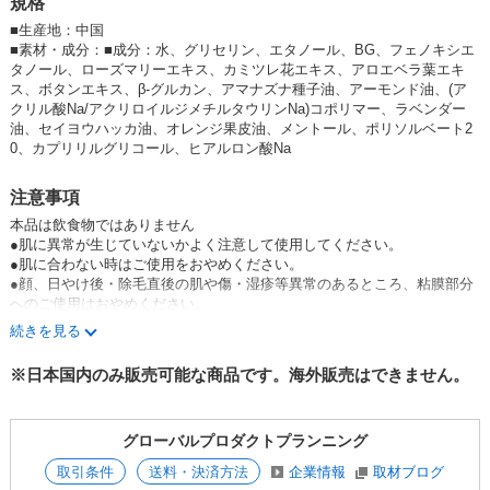
規格
製造販売元
株式会社グローバル プロダクト プランニング
■
生産地：中国
〒150-0036
■
素材・成分：■成分：水、グリセリン、エタノール、BG、フェノキシエ
東京都渋谷区南平台町12-8
タノール、ローズマリーエキス、カミツレ花エキス、アロエベラ葉エキ
ス、ボタンエキス、β-グルカン、アマナズナ種子油、アーモンド油、(ア
#本格アロマ＃エッセンシャルオイル＃リラックス＃睡眠＃快眠#夏におす
クリル酸Na/アクリロイルジメチルタウリンNa)コポリマー、ラベンダー
すめ
油、セイヨウハッカ油、オレンジ果皮油、メントール、ポリソルベート2
＜乾燥・保湿対策グッズ＞
0、カプリリルグリコール、ヒアルロン酸Na
#眠りケア#夏におすすめ・ひんやり＃ひんやりグッズ#快眠グッズ
AlkKeGP5HlA,nQvohm2rMGM
注意事項
本品は飲食物ではありません
●肌に異常が生じていないかよく注意して使用してください。
●肌に合わない時はご使用をおやめください。
●顔、日やけ後・除毛直後の肌や傷・湿疹等異常のあるところ、粘膜部分
へのご使用はおやめください。
●肌が弱い方やメントールの冷感刺激に弱い方、エタノール過敏症の方
続きを見る
は、ご使用にならないでください。
●肌に赤み・かゆみ・刺激・はれ・色抜け（白斑等）や黒ずみ等の異常が
※日本国内のみ販売可能な商品です。海外販売はできません。
あらわれた時はご使用を中止し皮膚科専門医等へご相談ください。そのま
まご使用を続けますと症状が悪化することがあります。
●使用後はキャップをきちんと閉めてください。
グローバルプロダクトプランニング
●目に入らないようにご注意ください。もし入った時は、こすらずすぐに
洗い流してください。目に異物感が残る場合は眼科医にご相談ください。
取引条件
送料・決済方法
企業情報
取材ブログ
●高温多湿や極端な低温、直射日光を避け、乳幼児の手の届かないところ