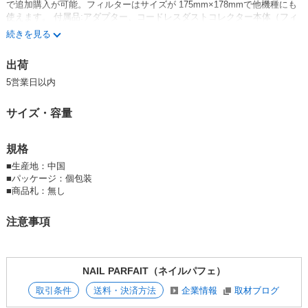
で追加購入が可能。フィルターはサイズが 175mm×178mmで他機種にも
使えます。 付属品:アダプター、コードレスダストコレクター本体（フィ
ルター1枚）、ダストブラシ 消費電力: 70W 出力電圧: 12.6V 入力電圧及
続きを見る
び定格周波数: 100-240V 50/60Hz ｻｲｽﾞ: W190mm×D270mm×H80mm 本
体重さ： 1kg 風量：3段階切り替えモード ファン回転数： Low（弱）200
出荷
0 rpm Middle（中）2500 rpm High（強）3200 rpm 充電時間：約2時
間 連続稼働時間：強モードで約4時間程度。弱モード約8時間程
5営業日以内
度。
VEuZF1WejmM
サイズ・容量
規格
■
生産地：中国
■
パッケージ：個包装
■
商品札：無し
注意事項
NAIL PARFAIT（ネイルパフェ）
取引条件
送料・決済方法
企業情報
取材ブログ