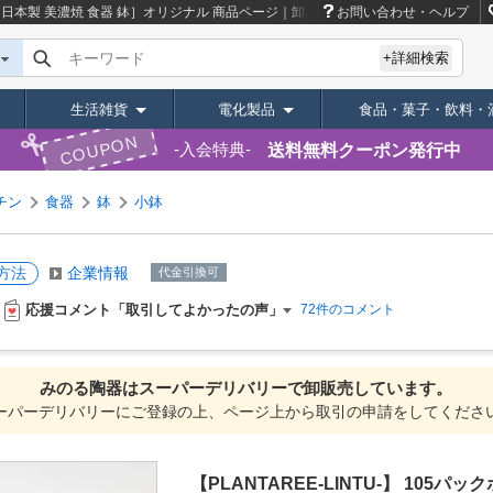
クア［日本製 美濃焼 食器 鉢］オリジナル
商品ページ｜卸・仕入れサイト【スーパーデリ
お問い合わせ・ヘルプ
キーワード
+詳細検索
生活雑貨
電化製品
食品・菓子・飲料・
COUPON
送料無料クーポン発行中
入会特典
チン
食器
鉢
小鉢
方法
企業情報
代金引換可
応援コメント「取引してよかったの声」
72件のコメント
みのる陶器は
スーパーデリバリーで
卸販売しています。
ーパーデリバリーにご登録の上、ページ上から取引の申請をしてくださ
【PLANTAREE-LINTU-】 105