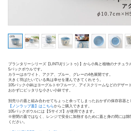
プランタリーシリーズ【LINTU(リントゥ) 】から小鳥と植物のナチュラ
5パックボウルです。
カラーはホワイト、アクア、ブルー、グレーの4色展開です。
大きく羽ばたいている鳥は幸せを運んできてくれそう。
105パック小鉢はヨーグルトやフルーツ、アイスクリームなどのデザー
おかずにピッタリな小さい小鉢です。
別売りの蓋と組み合わせてちょっと余ってしまったおかずの保存容器と
【ノンラップ蓋】はこちら
からご購入できます。
105パックボウルには【Sサイズ】が使用できます。
※密閉の蓋ではなく、レンジで安全に加熱するために蓋と身の間には隙
ください。