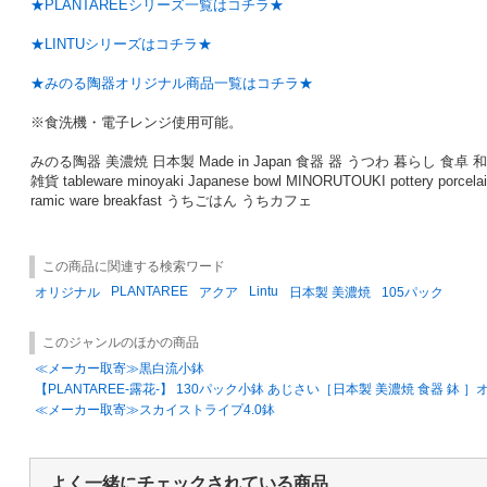
★PLANTAREEシリーズ一覧はコチラ★
★LINTUシリーズはコチラ★
★みのる陶器オリジナル商品一覧はコチラ★
※食洗機・電子レンジ使用可能。
みのる陶器 美濃焼 日本製 Made in Japan 食器 器 うつわ 暮らし 食
雑貨 tableware minoyaki Japanese bowl MINORUTOUKI pottery porcelain
ramic ware breakfast うちごはん うちカフェ
この商品に関連する検索ワード
PLANTAREE
Lintu
オリジナル
アクア
日本製 美濃焼
105パック
このジャンルのほかの商品
≪メーカー取寄≫黒白流小鉢
【PLANTAREE-露花-】 130パック小鉢 あじさい［日本製 美濃焼 食器 鉢 
≪メーカー取寄≫スカイストライプ4.0鉢
よく一緒にチェックされている商品