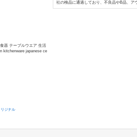
社の検品に通過しており、不良品やB品、ア
卓 和食器 テーブルウエア 生活
 kitchenware japanese ce
］オリジナル