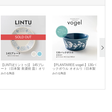
SOLD OUT
【LINTU(リントゥ)】 145プレ
【PLANTAREE-vogel-】130パ
ート［日本製 美濃焼 皿］オリ
ックボウル オオルリ［日本製
ジナル
美濃焼 食器 小鉢］オリジナル
みのる陶器
みのる陶器