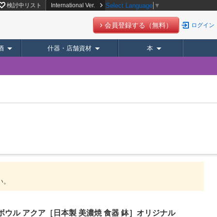
バリー】
検討中リスト
International Ver.
Select Language
▼
会員登録する（無料）
ログイン
酒
什器・店舗資材
本
い。
パックボウル アクア［日本製 美濃焼 食器 鉢］オリジナル