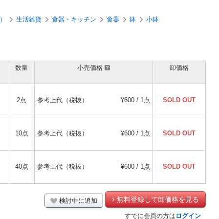
）
生活雑貨
食器・キッチン
食器
鉢
小鉢
数量
小売価格
卸価格
2点
参考上代（税抜）
¥600 / 1点
SOLD OUT
10点
参考上代（税抜）
¥600 / 1点
SOLD OUT
40点
参考上代（税抜）
¥600 / 1点
SOLD OUT
無料登録して卸価格を見る
検討中に追加
すでに会員の方は
ログイン