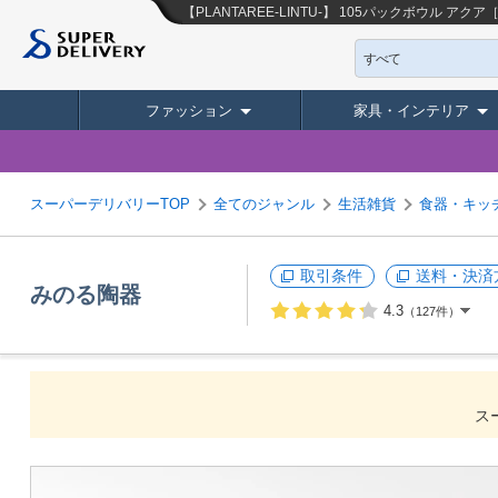
【PLANTAREE-LINTU-】 105パックボウル ア
すべて
ファッション
家具・インテリア
スーパーデリバリーTOP
全てのジャンル
生活雑貨
食器・キッ
取引条件
送料・決済
みのる陶器
4.3
（127件）
ス