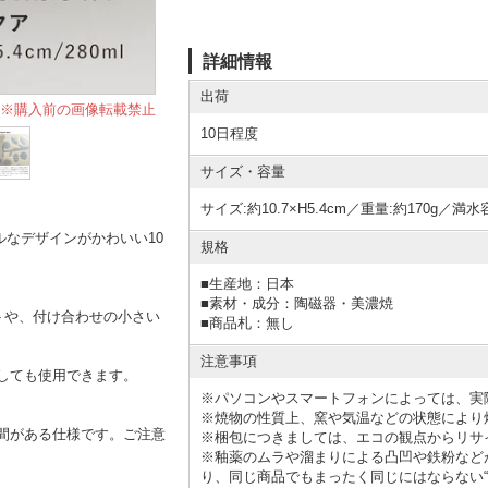
詳細情報
出荷
※購入前の画像転載禁止
10日程度
サイズ・容量
サイズ:約10.7×H5.4cm／重量:約170g／満水容
ルなデザインがかわいい10
規格
■
生産地：日本
■
素材・成分：陶磁器・美濃焼
トや、付け合わせの小さい
■
商品札：無し
注意事項
しても使用できます。
※パソコンやスマートフォンによっては、実
※焼物の性質上、窯や気温などの状態により
間がある仕様です。ご注意
※梱包につきましては、エコの観点からリサ
※釉薬のムラや溜まりによる凸凹や鉄粉など
り、同じ商品でもまったく同じにはならない