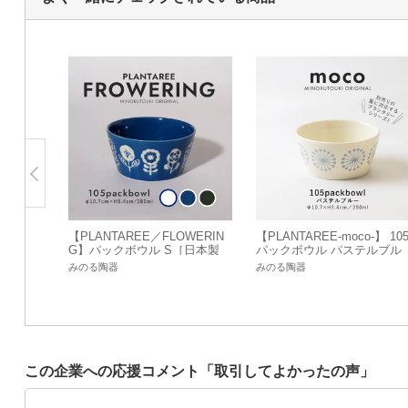
【PLANTAREE／FLOWERIN
【PLANTAREE-moco-】 10
G】パックボウル S［日本製
パックボウル パステルブル
美濃焼］オリジナル
ー [日本製 美濃焼 陶器 小鉢
みのる陶器
みのる陶器
オリジナル
この企業への応援コメント「取引してよかったの声」