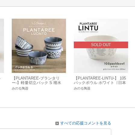
SOLD OUT
5
【PLANTAREE-プランタリ
【PLANTAREE-LINTU-】 105
ー-】軽量切立パック S 撥水
パックボウル ホワイト［日本
]
［日本製 美濃焼］オリジナル
製 美濃焼 食器 鉢］オリジナ
みのる陶器
みのる陶器
ル
すべての応援コメントを見る