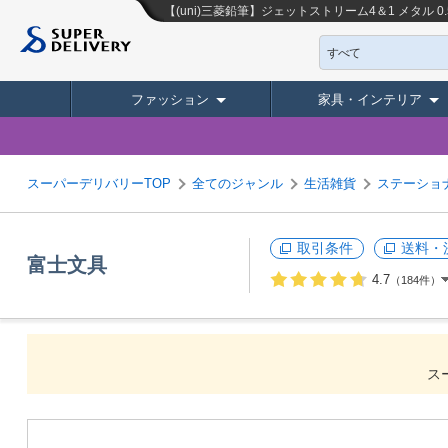
【(uni)三菱鉛筆】ジェットストリーム4＆1 メタル 0
すべて
ファッション
家具・インテリア
スーパーデリバリーTOP
全てのジャンル
生活雑貨
ステーショ
取引条件
送料・
富士文具
4.7
（184件）
ス