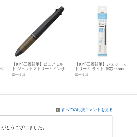
ス
【(uni)三菱鉛筆】ピュアモル
【(uni)三菱鉛筆】ジェットス
出
ト ジェットストリームインサ
トリーム ライト 替芯 0.5mm
S
イド 多機能ペン 4&1 0.7mm
SXRL5 油性ボールペン 替え
富士文具
富士文具
芯
すべての応援コメントを見る
りがとうございました。