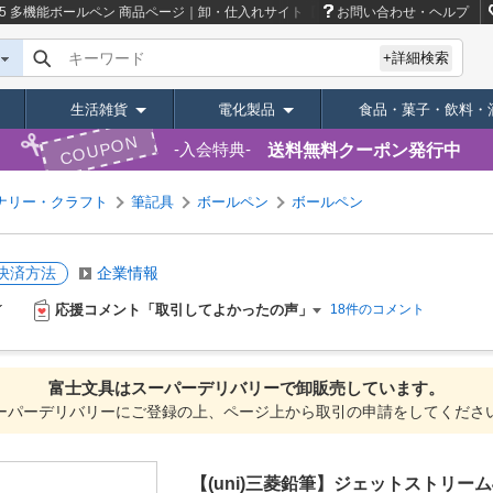
.5 多機能ボールペン
商品ページ｜卸・仕入れサイト【スーパーデリバリー】
お問い合わせ・ヘルプ
キーワード
+詳細検索
生活雑貨
電化製品
食品・菓子・飲料・
COUPON
送料無料クーポン発行中
入会特典
ナリー・クラフト
筆記具
ボールペン
ボールペン
決済方法
企業情報
応援コメント「取引してよかったの声」
18件のコメント
富士文具は
スーパーデリバリーで
卸販売しています。
ーパーデリバリーにご登録の上、ページ上から取引の申請をしてくださ
【(uni)三菱鉛筆】ジェットストリーム4