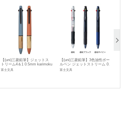
【(uni)三菱鉛筆】ジェットス
【(uni)三菱鉛筆】3色油性ボー
トリーム4＆1 0.5mm karimoku
ルペン ジェットストリーム 0.
カリモク 多機能ボールペン
38mm SXE3-400-38
富士文具
富士文具