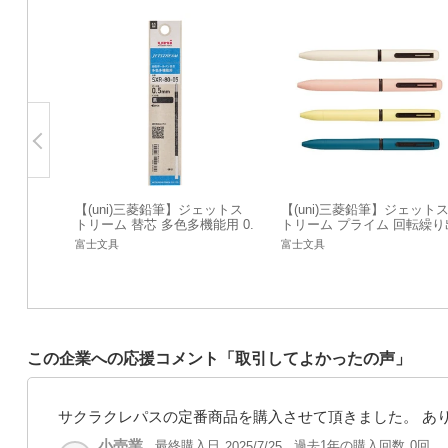
【(uni)三菱鉛筆】ジェットス
【(uni)三菱鉛筆】ジェット
トリーム 替芯 多色多機能用 0.
トリーム プライム 回転繰り
5mm SXR8005K
し式 3色ボールペン 0.5mm 
富士文具
富士文具
XE3LPR05
この企業への応援コメント「取引してよかったの声」
サクラクレパスの定番商品を購入させて頂きました。 あ
小売業
最終購入日
過去1年の購入回数
0回
2025/7/25