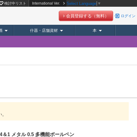
検討中リスト
International Ver.
Select Language
▼
会員登録する（無料）
ログイン
酒
什器・店舗資材
本
い。
＆1 メタル 0.5 多機能ボールペン