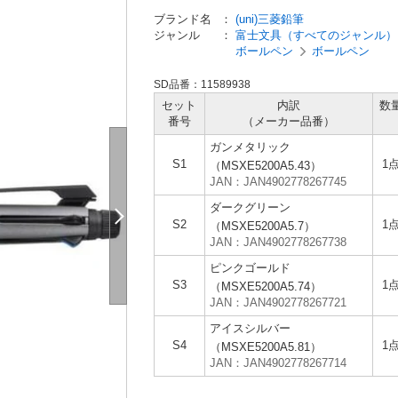
ブランド名
：
(uni)三菱鉛筆
ジャンル
：
富士文具（すべてのジャンル）
ボールペン
ボールペン
SD品番：11589938
セット
内訳
数
番号
（メーカー
品番）
ガンメタリック
S1
1
（MSXE5200A5.43）
JAN：JAN4902778267745
ダークグリーン
S2
1
（MSXE5200A5.7）
JAN：JAN4902778267738
ピンクゴールド
S3
1
（MSXE5200A5.74）
JAN：JAN4902778267721
アイスシルバー
S4
1
（MSXE5200A5.81）
JAN：JAN4902778267714