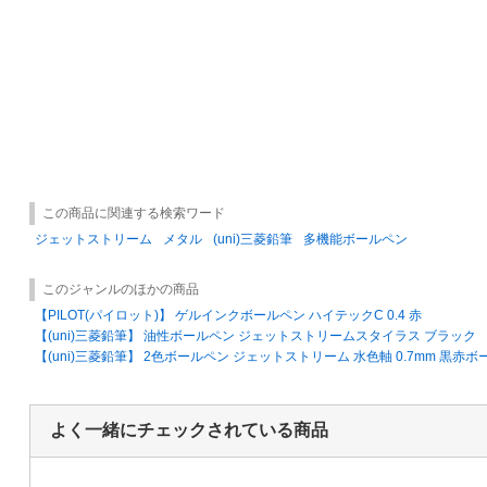
この商品に関連する検索ワード
ジェットストリーム
メタル
(uni)三菱鉛筆
多機能ボールペン
このジャンルのほかの商品
【PILOT(パイロット)】 ゲルインクボールペン ハイテックC 0.4 赤
【(uni)三菱鉛筆】 油性ボールペン ジェットストリームスタイラス ブラック
【(uni)三菱鉛筆】 2色ボールペン ジェットストリーム 水色軸 0.7mm 黒赤
よく一緒にチェックされている商品