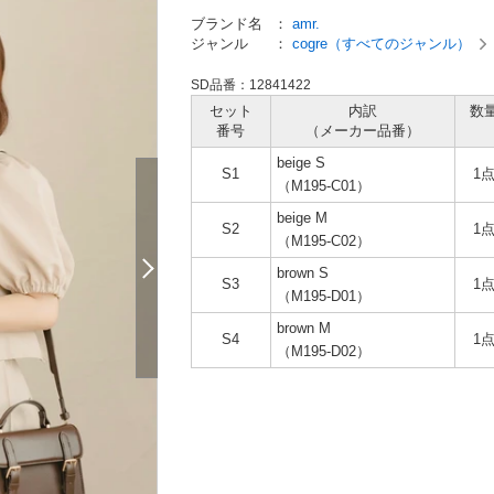
ブランド名
：
amr.
ジャンル
：
cogre（すべてのジャンル）
SD品番：12841422
セット
内訳
数
番号
（メーカー
品番）
beige S
S1
1
（M195-C01）
beige M
S2
1
（M195-C02）
brown S
S3
1
（M195-D01）
brown M
S4
1
（M195-D02）