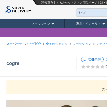
【春夏新作】くるみセットアップ
商品ページ｜卸・
すべて
ファッション
家具・インテリア
スーパーデリバリーTOP
全てのジャンル
ファッション
レディ
取引条件
cogre
0
ス