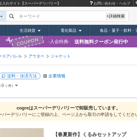
仕入れサイト【スーパーデリバリー】
お問い合わせ・ヘルプ
キーワード
+詳細検索
生活雑貨
電化製品
食品・菓子・飲料・
COUPON
送料無料クーポン発行中
入会特典
ースアパレル
アウター
ジャケット
送料・決済方法
企業情報
.0
（-件）
cogreは
スーパーデリバリーで
卸販売しています。
ーパーデリバリーにご登録の上、ページ上から取引の申請をしてくださ
【春夏新作】くるみセットアップ