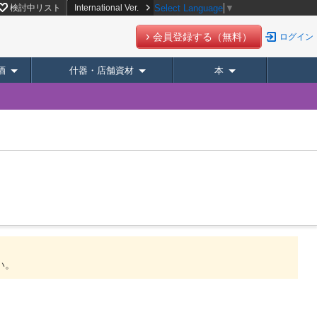
検討中リスト
International Ver.
Select Language
▼
会員登録する（無料）
ログイン
酒
什器・店舗資材
本
い。