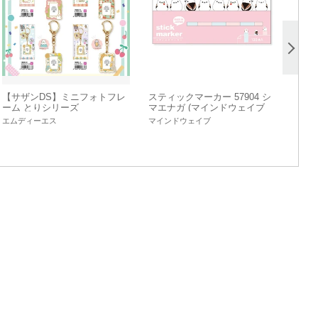
【サザンDS】ミニフォトフレ
スティックマーカー 57904 シ
ーム とりシリーズ
マエナガ (マインドウェイブ
付箋)
エムディーエス
マインドウェイブ