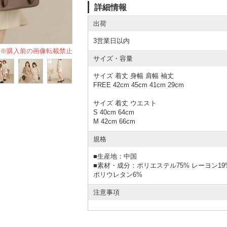
詳細情報
出荷
3営業日以内
※購入前の画像転載禁止
サイズ・容量
サイズ 着丈 身幅 肩幅 袖丈
FREE 42cm 45cm 41cm 29cm
サイズ 着丈 ウエスト
S 40cm 64cm
M 42cm 66cm
規格
■
生産地：中国
■
素材・成分：ポリエステル75% レーヨン19
ポリウレタン6%
注意事項