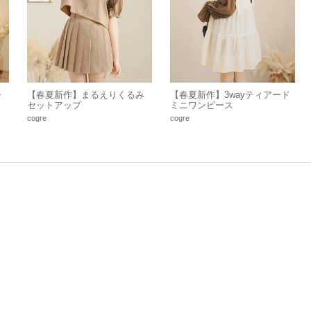
ー
【春夏新作】まるえりくるみ
【春夏新作】3wayティアード
セットアップ
ミニワンピース
cogre
cogre