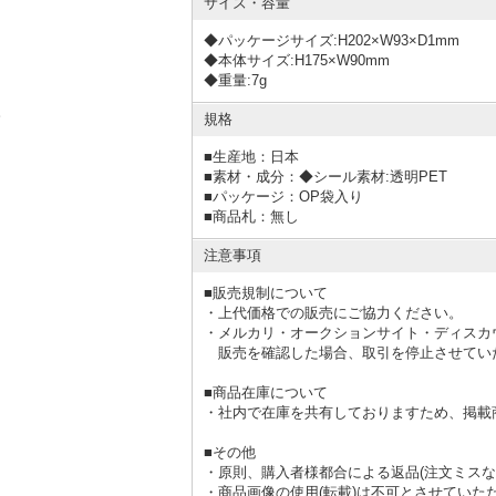
サイズ・容量
◆パッケージサイズ:H202×W93×D1mm
◆本体サイズ:H175×W90mm
◆重量:7g
。
規格
■
生産地：日本
■
素材・成分：◆シール素材:透明PET
■
パッケージ：OP袋入り
■
商品札：無し
注意事項
■販売規制について
・上代価格での販売にご協力ください。
・メルカリ・オークションサイト・ディスカ
販売を確認した場合、取引を停止させてい
■商品在庫について
・社内で在庫を共有しておりますため、掲載
■その他
・原則、購入者様都合による返品(注文ミスな
・商品画像の使用(転載)は不可とさせていた