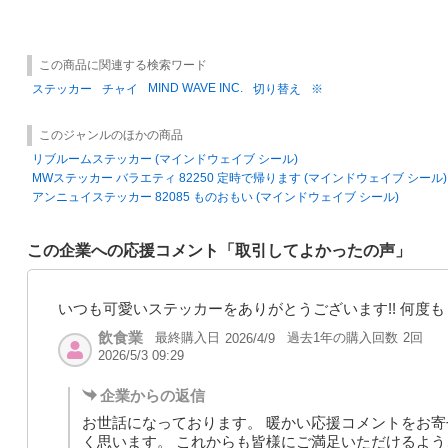
この商品に関連する検索ワード
MIND WAVE INC.
ステッカー
チャイ
切り替え
※
このジャンルのほかの商品
リブルームステッカー (マインドウェイブ シール)
MWステッカー バラエティ 82250 定時で帰ります (マインドウェイブ シール)
アンニュイステッカー 82085 ものおもい (マインドウェイブ シール)
この企業への応援コメント「取引してよかったの声」
いつも可愛いステッカーをありがとうございます!! 何度
飲食業
最終購入日
過去1年の購入回数
2回
2026/4/9
2026/5/3 09:29
企業からの返信
お世話になっております。 暖かい応援コメントをお
く思います。 これからも皆様にご満足いただけるよう