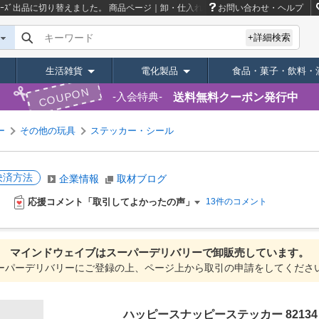
ﾘｰｽﾞ出品に切り替えました。
商品ページ｜卸・仕入れサイト【スーパーデリバリー
お問い合わせ・ヘルプ
キーワード
+詳細検索
生活雑貨
電化製品
食品・菓子・飲料・
COUPON
送料無料クーポン発行中
入会特典
ー
その他の玩具
ステッカー・シール
決済方法
企業情報
取材ブログ
応援コメント「取引してよかったの声」
13件のコメント
マインドウェイブは
スーパーデリバリーで
卸販売しています。
ーパーデリバリーにご登録の上、ページ上から取引の申請をしてくださ
ハッピースナッピーステッカー 82134