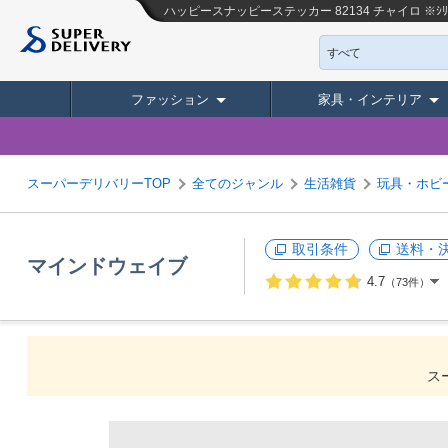
ハッピースナッピーステッカー 82134 チャイロ ※ｼ
すべて
ファッション
家具・インテリア
スーパーデリバリーTOP
全てのジャンル
生活雑貨
玩具・ホビ
取引条件
送料・
マインドウェイブ
4.7
（73件）
ス