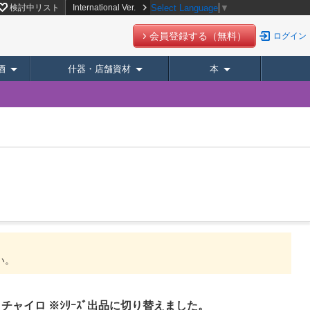
】
検討中リスト
International Ver.
Select Language
▼
会員登録する（無料）
ログイン
酒
什器・店舗資材
本
い。
 チャイロ ※ｼﾘｰｽﾞ出品に切り替えました。