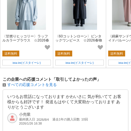
〈甘撚りヒッコリー〉ラッフ
〈60コットンローン〉ピンタ
〈綿麻サンド
ルカラーブラウス ☆2026春
ックワンピース ☆2026春物
イドバルーンパ
物新作☆
新作☆
春物新作☆
送料無料
送料無料
送料無料
ista-ire(イスタイーレ)
ista-ire(イスタイーレ)
ista-ir
この企業への応援コメント「取引してよかったの声」
すべての応援コメントを見る
いつもお世話になっております かわいさに 気が利いてて お客
様からも好評です！ 発送もはやくて大変助かっております あ
りがとうございます
小売業
最終購入日
過去1年の購入回数
10回
2026/8/4
2026/1/26 16:38