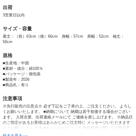
した。
出荷
前を開けて羽織としても着用頂けます。
3営業日以内
サイズ・容量
着丈：（前）63cm（後）66cm 身幅：57cm 肩幅：52cm 袖丈：
50cm
規格
■
生産地：中国
■
素材・成分：綿100％
■
パッケージ：個包装
■
製造年：2026
■
商品札：有り
注意事項
※先行販売の注意点※ 必ず下記をご了承の上、ご注文ください。 よろし
くお願いいたします。 ■納期について 納期は若干前後する場合がござい
ます。 入荷次第、出荷連絡メールにて ご連絡を差し上げます。 ※納品日
のご指定があるお客様はあらかじめご注文時に メッセージいただきます
ようお願いいたします ■キャンセルについて 先行販売に関しては商品受
注後のキャンセル・ 及び数量変更は受け付けておりません。 ■ドロップ
続きを見る