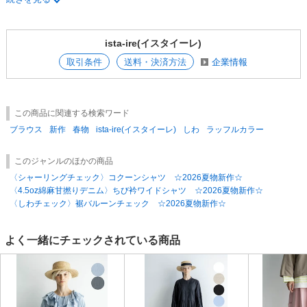
商品について こちらの商品は先行販売商品となり生産されない可能性
や、 減産となり納品されない可能性がございます。 その際は後ほど連絡
の上、キャンセル処理をさせていただきます。 ■同梱発送について 各予
ista-ire(イスタイーレ)
約、通常販売の商品をまとめての発送対応が可能ですので ご入用の場合
はご相談ください。 ※納期が異なる商品を一緒にご注文いただいた場合
取引条件
送料・決済方法
企業情報
は出荷金額ごとに送料が発生いたします 。 出荷毎の出荷金額（税抜）が
送料無料ラインを超える場合は、弊社にて負担いたします。 ※注文後の
キャンセルはできません。 ※ディスプレイの特性上、写真と実際の商品
の色目が若干異なる場合がございます。 あらかじめご了承下さい。
この商品に関連する検索ワード
ブラウス
新作
春物
ista-ire(イスタイーレ)
しわ
ラッフルカラー
このジャンルのほかの商品
〈シャーリングチェック〉コクーンシャツ ☆2026夏物新作☆
〈4.5oz綿麻甘撚りデニム〉ちび衿ワイドシャツ ☆2026夏物新作☆
〈しわチェック〉裾バルーンチェック ☆2026夏物新作☆
よく一緒にチェックされている商品