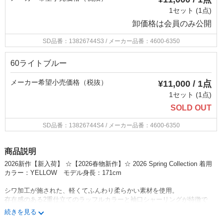
1セット (1点)
卸価格は
会員のみ公開
SD品番：13826744S3
/ メーカー品番：4600-6350
60ライトブルー
メーカー希望小売価格（税抜）
¥11,000 / 1点
1セット (1点)
SOLD OUT
SD品番：13826744S4
/ メーカー品番：4600-6350
商品説明
2026新作【新入荷】 ☆【2026春物新作】☆ 2026 Spring Collection 着用
カラー：YELLOW モデル身長：171cm
シワ加工が施された、軽くてふんわり柔らかい素材を使用。
存在感のある2重仕立てのラッフルカラーと袖口シャーリングが特徴で
す。
続きを見る
袖には生地をたっぷり使用し、丸みのあるゆったりシルエットに仕上げま