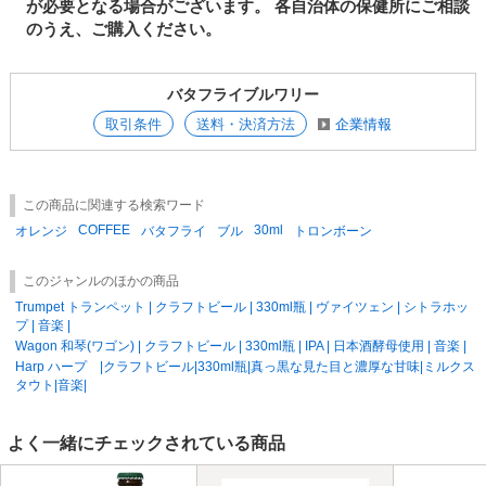
が必要となる場合がございます。
各自治体の保健所にご相談
のうえ、ご購入ください。
バタフライブルワリー
取引条件
送料・決済方法
企業情報
この商品に関連する検索ワード
COFFEE
30ml
オレンジ
バタフライ
ブル
トロンボーン
このジャンルのほかの商品
Trumpet トランペット | クラフトビール | 330ml瓶 | ヴァイツェン | シトラホッ
プ | 音楽 |
Wagon 和琴(ワゴン) | クラフトビール | 330ml瓶 | IPA | 日本酒酵母使用 | 音楽 |
Harp ハープ |クラフトビール|330ml瓶|真っ黒な見た目と濃厚な甘味|ミルクス
タウト|音楽|
よく一緒にチェックされている商品