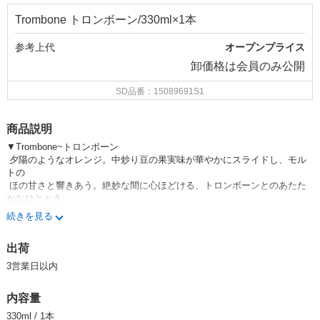
Trombone トロンボーン/330ml×1本
参考上代
オープンプライス
卸価格は
会員のみ公開
SD品番：15089691S1
商品説明
▼Trombone~トロンボーン
夕陽のようなオレンジ。中炒り豆の果実味が華やかにスライドし、モル
トの
ほの甘さと響きあう。絶妙な間に心ほどける、トロンボーンとのあたた
かなひととき。
続きを見る
【種類】Coffee Amber Ale
【アルコール度数】6.0％
出荷
【品目】発泡酒
【容量】330ml
3営業日以内
▼バタフライブルワリーについて
内容量
2021年 11/3 オープン。ボトルビールをオンラインと店頭で販売開始。
音楽イベントの差し入れや、お祝い事のギフトとしても好評をいただいて
330ml / 1本