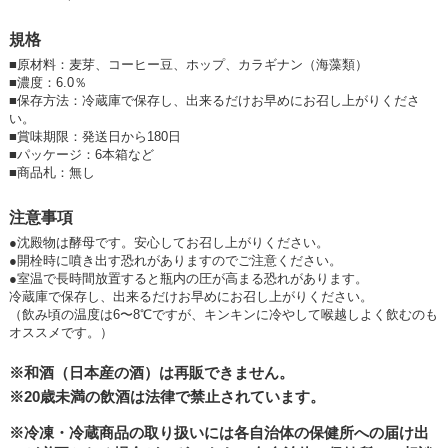
おります。
音楽を聴きながらビールが飲める場所を、という想いから季節ごとにミニ
規格
コンサートを開催し、
みなさまが気軽に遊びに来られるようなブルワリーを目指しています。
■
原材料：麦芽、コーヒー豆、ホップ、カラギナン（海藻類）
バタフライブルワリーの名前の由来は、蝶に似ている愛知県春日井市の形
■
濃度：6.0％
です。
■
保存方法：冷蔵庫で保存し、出来るだけお早めにお召し上がりくださ
蝶のように舞い上がってゆきたいです。
い。
■
賞味期限：発送日から180日
■
パッケージ：6本箱など
■
商品札：無し
注意事項
●沈殿物は酵母です。安心してお召し上がりください。
●開栓時に噴き出す恐れがありますのでご注意ください。
●室温で長時間放置すると瓶内の圧が高まる恐れがあります。
冷蔵庫で保存し、出来るだけお早めにお召し上がりください。
（飲み頃の温度は6〜8℃ですが、キンキンに冷やして喉越しよく飲むのも
オススメです。）
※和酒（日本産の酒）は再販できません。
※20歳未満の飲酒は法律で禁止されています。
※冷凍・冷蔵商品の取り扱いには各自治体の保健所への届け出