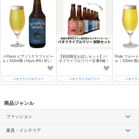
☆Piano ピアノ | クラフトビー
【初回限定お試しセット】バ
Flute フルー
ル | 330ml瓶 | Hazy IPA | 甘い
タフライブルワリー定番6種｜
ル｜330ml 
香り | ドライでしっかりとした
愛知のクラフトビール
トペールエー
苦味 |
バタフライブルワリー
バタフライブルワリー
バタフラ
商品ジャンル
ファッション
家具・インテリア