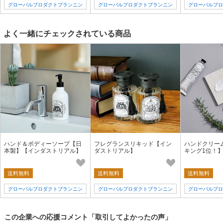
グローバルプロダクトプランニン
グローバルプロダクトプランニン
グローバルプロ
グ
グ
よく一緒にチェックされている商品
ハンド＆ボディーソープ【日
フレグランスリキッド【イン
ハンドクリー
本製】【インダストリアル】
ダストリアル】
キング1位！
ストリアル、
実施中】
送料無料
送料無料
送料無料
グローバルプロダクトプランニン
グローバルプロダクトプランニン
グローバルプロ
グ
グ
この企業への応援コメント「取引してよかったの声」