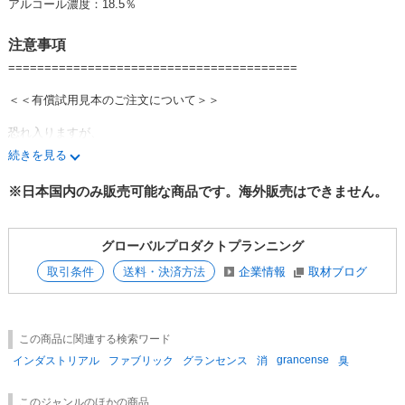
・ホワイトムスク
アルコール濃度：18.5％
ベルガモットとミントの透明感に深みのあるムスクが溶け合う、
すっきりとした温かさと落ち着きを感じさせる香り
注意事項
========================================
・アンティークローズ
カシスの青さと新鮮なローズをミックスし、
＜＜有償試用見本のご注文について＞＞
ブラックペッパーやパチュリでアクセントをつけたナチュラルで印象深い
香り
恐れ入りますが、
★有償試用見本のみのご注文はお控えいただいております。
・メディテレーニアン
続きを見る
★有償試用見本は、1点までのご用意となります。
シトラスとグリーンの軽快なトップノートから、
※1アイテムあたり複数個のテスターがご入用の場合
透明感のあるフローラルノートへ続く爽やかなアクアティック・フローラ
※日本国内のみ販売可能な商品です。海外販売はできません。
（店内の複数コーナーで販売する場合等）は事前にご相談ください。
ルの香り
ご相談がない場合は数量1点で出荷となる場合がございます。
・サルバドール
グローバルプロダクトプランニング
★有償試用見本はサンプル価格でご用意いたします。
ライムとミントの爽やかさにフルーツのアクセントが加わり、
何卒、ご理解ご協力の程よろしくお願いいたします。
ラストにウッディーノートとバニラの甘さを感じる南国のような香り
取引条件
送料・決済方法
企業情報
取材ブログ
−−−−−−−−−−−−−−−−−−−−−−−−−−−
・シチリアンブルー
Notice:
レモンやライムの爽快でシトラスノートをスパイスが引き立て、シダーウ
★ Purchase Order only for TESTER is not acceptable.
ッドとミントで心地よい清涼感を感じさせる香り。
★ TESTER is available only 1 pce.
この商品に関連する検索ワード
★ TESTER is available at sample price.
grancense
インダストリアル
ファブリック
グランセンス
消
臭
−−−−−−−−−−−−−−−−−−−−−−−−−−−
☆
grancense（グランセンス）商品一覧はこちら
このジャンルのほかの商品