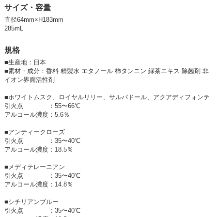
・除菌率 約99％
サイズ・容量
クラシックでありながらアバンギャルド。
直径64mm×H183mm
個性的でありながらどこか懐かしくて親しみやすい。
285mL
その絶妙なブレンドアロマがあなたの記憶と感性を刺激する。
グランセンスは、そんな魅惑のフレグランスシリーズです。
規格
■
生産地：日本
洗えないソファやベッド、カーペットに。
■
素材・成分：香料 精製水 エタノール 柿タンニン 緑茶エキス 除菌剤 非
イオン界面活性剤
干した洗濯物やアイロン掛けの際にもおすすめです。
■ホワイトムスク、ロイヤルリリー、サルバドール、アクアディフォンテ
引火点 ：55〜66℃
【ファブリック&エアミスト】
アルコール濃度：5.6％
気になるにおいを消臭、除菌しながら深みのあるブレンドアロマが香りま
す。
■アンティークローズ
布製品や室内空間などに幅広くお使いいただけます。
引火点 ：35〜40℃
化粧品に使用される原料のみ使用。
アルコール濃度：18.5％
動物由来成分、防腐剤、鉱物油不使用。消臭、除菌成分は植物由来10
0％。
■メディテレーニアン
※天然由来消臭成分の柿タンニン、緑茶エキス配合
引火点 ：35〜40℃
※ヤシ、パーム由来の除菌成分配合
アルコール濃度：14.8％
＜香り＞
■シチリアンブルー
引火点 ：35〜40℃