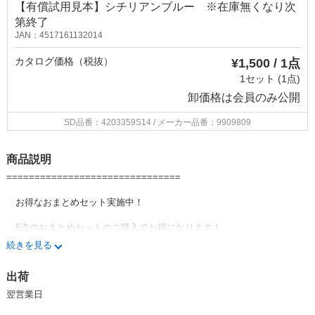
【有償試用見本】シチリアンブルー ※在庫無くなり次
第終了
JAN：4517161132014
カタログ価格（税抜）
¥1,500 / 1点
1セット (1点)
卸価格は
会員のみ公開
SD品番：4203359S14
/ メーカー品番：9909809
商品説明
===============================
お得なおまとめセット実施中！
6点のおまとめセットのご購入でお得になります！
続きを見る
===============================
出荷
★除菌・消臭におすすめ★
翌営業日
・消臭率 約98％