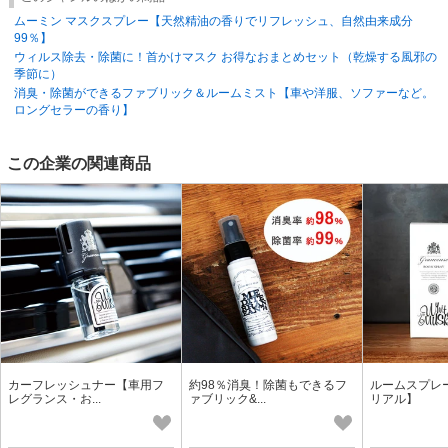
========================================
ムーミン マスクスプレー【天然精油の香りでリフレッシュ、自然由来成分
＜除菌・消臭スプレー＞＜梅雨＞
99％】
＜お得なおまとめセットあり＞
【母の日】#衛生・除菌・ハンドソープ・
ウィルス除去・除菌に！首かけマスク お得なおまとめセット（乾燥する風邪の
オーラル#ファブリックミスト＜キャンプ・アウトドア＞
季節に）
消臭・除菌ができるファブリック＆ルームミスト【車や洋服、ソファーなど。
ロングセラーの香り】
この企業の関連商品
カーフレッシュナー【車用フ
約98％消臭！除菌もできるフ
ルームスプレ
レグランス・お...
ァブリック&...
リアル】