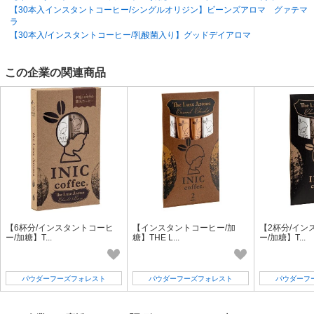
【30本入インスタントコーヒー/シングルオリジン】ビーンズアロマ グァテマ
ラ
【30本入/インスタントコーヒー/乳酸菌入り】グッドデイアロマ
この企業の関連商品
【6杯分/インスタントコーヒ
【インスタントコーヒー/加
【2杯分/イン
ー/加糖】T...
糖】THE L...
ー/加糖】T...
パウダーフーズフォレスト
パウダーフーズフォレスト
パウダーフ