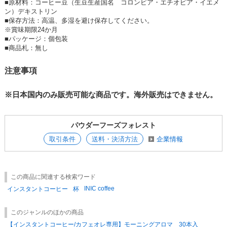
■
原材料：コーヒー豆（生豆生産国名 コロンビア・エチオピア・イエメ
ン）デキストリン
■
保存方法：高温、多湿を避け保存してください。
※賞味期限24か月
■
パッケージ：個包装
■
商品札：無し
注意事項
※日本国内のみ販売可能な商品です。海外販売はできません。
パウダーフーズフォレスト
取引条件
送料・決済方法
企業情報
この商品に関連する検索ワード
INIC coffee
インスタントコーヒー
杯
このジャンルのほかの商品
【インスタントコーヒー/カフェオレ専用】モーニングアロマ 30本入