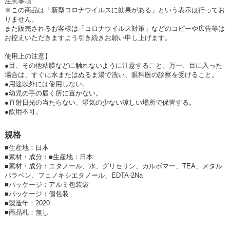
注意事項
※この商品は「新型コロナウイルスに効果がある」という表示は行ってお
りません。
また販売されるお客様は「コロナウイルス対策」などのコピーや広告等は
お控えいただきますよう引き続きお願い申し上げます。
使用上の注意】
●目、その他粘膜などに触れないように注意すること。万一、目に入った
場合は、すぐに水またはぬるま湯で洗い、眼科医の診察を受けること。
●用途以外には使用しない。
●幼児の手の届く所に置かない。
●直射日光の当たらない、湿気の少ない涼しい場所で保管する。
●飲用不可。
規格
■
生産地：日本
■
素材・成分：■生産地：日本
■素材・成分：エタノール、水、グリセリン、カルボマー、TEA、メタル
パラベン、フェノキシエタノール、EDTA-2Na
■パッケージ：アルミ包装袋
■
パッケージ：個包装
■
製造年：2020
■
商品札：無し