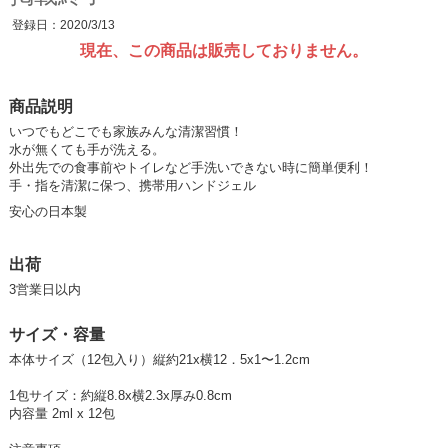
登録日：2020/3/13
現在、この商品は販売しておりません。
商品説明
いつでもどこでも家族みんな清潔習慣！
水が無くても手が洗える。
外出先での食事前やトイレなど手洗いできない時に簡単便利！
手・指を清潔に保つ、携帯用ハンドジェル
安心の日本製
出荷
3営業日以内
サイズ・容量
本体サイズ（12包入り）縦約21x横12．5x1〜1.2cm
1包サイズ：約縦8.8x横2.3x厚み0.8cm
内容量 2ml x 12包