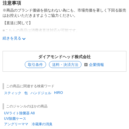
注意事項
※商品のブランド価値を損なわない為にも、市場売価を著しく下回る販売
はお控えいただきますようご協力ください。
【直送に関して】
■こちらの商品は消費者直送対応が可能です。
消費者への配送先指定がある場合は、ご注文時の画面で配送先登録ができ
続きを見る
ます。
複数の配送先登録機能の箇所に配送先を追加登録してご注文下さい。
ダイアモンドヘッド株式会社
【沖縄・離島の送料に関して】
取引条件
送料・決済方法
企業情報
■沖縄・離島は配送不可となります。
消費者直送時のご注意点】
■クレームに関しては弊社にて責任をもって対応させていただきますが、
エンドユーザー様の
この商品に関連する検索ワード
HIRO
窓口はあくまで御社様ですので、まず御社様にてお客様対応をしていただ
スティック
包
ハンドジェル
いた後、弊社にご連絡ください。
■欠品時の売り越しによるトラブルには対応しかねますので、予めご了承
このジャンルのほかの商品
ください。
UVライト除菌器 A8
■出荷確定後、小売店様やお客様都合での受取拒否や納品先の変更などで
UV除菌ケース
転送などの費用が発生した場合などにつきましては、別途配送料を請求さ
アングリーママ 冷蔵庫の消臭
せていただく場合がございます。