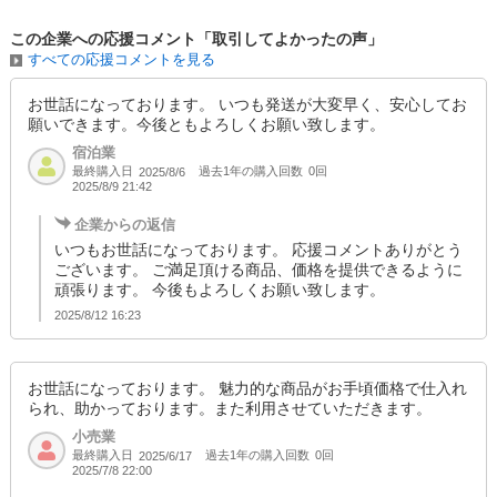
■当社の出荷の荷物には、原則納品書は同梱されておりません。配送商品
この企業への応援コメント「取引してよかったの声」
の明細は、梱包に貼付されている送り状に記載がございますので、そちら
すべての応援コメントを見る
でご確認下さい。
納品書が必要な場合は、別途発行手配をさせていただきますので、お手数
お世話になっております。 いつも発送が大変早く、安心してお
ですがご注文時のメッセージ欄で「納品書希望」とご記入下さいますよ
願いできます。今後ともよろしくお願い致します。
う、お願いいたします。
宿泊業
■納期の異なる商品を一緒に購入された場合は、一番遅い納期にあわせて
最終購入日
過去1年の購入回数
0回
2025/8/6
出荷いたします。
2025/8/9 21:42
また、予約販売の商品は別途送料が発生します。あらかじめご了承くださ
企業からの返信
い。
いつもお世話になっております。 応援コメントありがとう
※北海道・沖縄・その他離島は別途送料が発生いたします。金額につきま
ございます。 ご満足頂ける商品、価格を提供できるように
してはお問合せください。
頑張ります。 今後もよろしくお願い致します。
2025/8/12 16:23
お世話になっております。 魅力的な商品がお手頃価格で仕入れ
られ、助かっております。また利用させていただきます。
小売業
最終購入日
過去1年の購入回数
0回
2025/6/17
2025/7/8 22:00