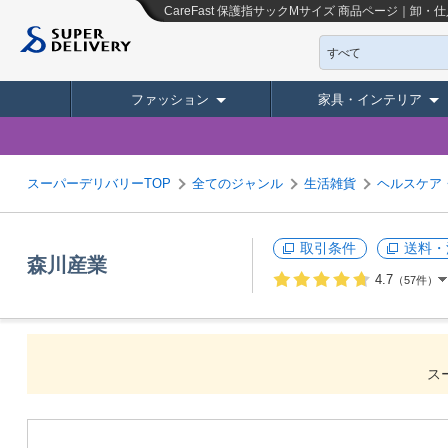
CareFast 保護指サックMサイズ
商品ページ｜卸・仕
すべて
ファッション
家具・インテリア
スーパーデリバリーTOP
全てのジャンル
生活雑貨
ヘルスケア
取引条件
送料・
森川産業
4.7
（57件）
ス