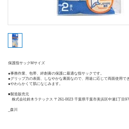
保護指サックMサイズ
●事務作業、包帯、絆創膏の保護に最適な指サックです。
●グリップ力の表面、しなやかな裏面なので、用途に応じて両面使用で
●やわらかくて肌になじみます。
■製造販売元
株式会社鈴木ラテックス 〒261-0023 千葉県千葉市美浜区中瀬1丁目9?
_森川