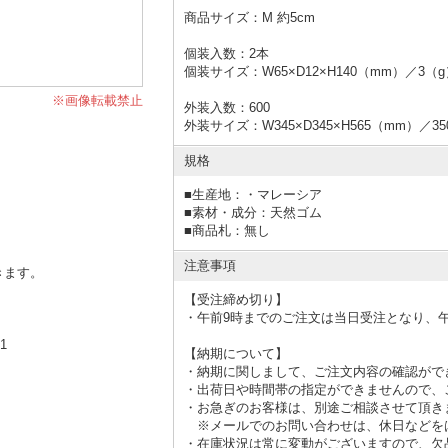
商品サイズ：M 約5cm
個装入数：2本
個装サイズ：W65×D12×H140（mm）／3（g
※画像転載禁止
外装入数：600
外装サイズ：W345×D345×H565（mm）／35
規格
■
生産地：・マレーシア
■
素材・成分：天然ゴム
■
商品札：無し
注意事項
きます。
【受注締め切り】
・午前9時までのご注文は当日受注となり、
1
【納期について】
・納期に関しまして、ご注文内容の確認がで
・出荷日や時間帯の指定ができませんので、
・お急ぎのお客様は、別途ご相談させて頂き
※メールでのお問い合わせは、休日などをは
・在庫状況は常に変動がございますので、欠