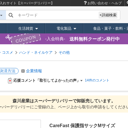
入れサイト【スーパーデリバリー】
お問い合わせ・ヘルプ
キーワード
+詳細検索
生活雑貨
電化製品
食品・菓子・飲料・
COUPON
送料無料クーポン発行中
入会特典
・コスメ
ハンド・ネイルケア
その他
決済方法
企業情報
応援コメント「取引してよかったの声」
14件のコメント
森川産業は
スーパーデリバリーで
卸販売しています。
ーパーデリバリーにご登録の上、ページ上から取引の申請をしてくださ
CareFast 保護指サックMサイズ