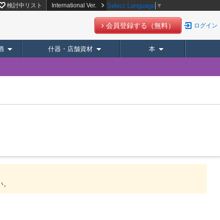
検討中リスト
International Ver.
Select Language
▼
会員登録する（無料）
ログイン
酒
什器・店舗資材
本
い。