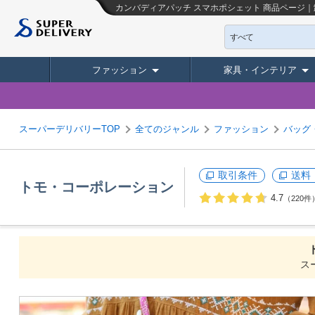
カンバディアパッチ スマホポシェット
商品ページ｜
すべて
ファッション
家具・インテリア
スーパーデリバリーTOP
全てのジャンル
ファッション
バッグ
取引条件
送料
トモ・コーポレーション
4.7
（220件
ス