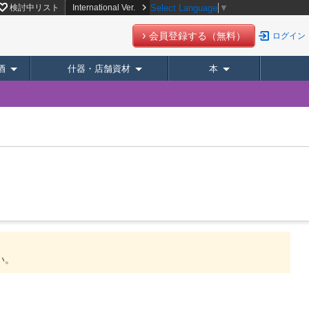
検討中リスト
International Ver.
Select Language
▼
会員登録する（無料）
ログイン
酒
什器・店舗資材
本
。
い。