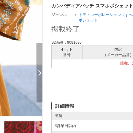
カンバディアパッチ スマホポシェッ
ジャンル
：
トモ・コーポレーション（すべ
ポシェット
掲載終了
SD品番：9081630
セット
内訳
番号
（メーカー
品番
現在、
詳細情報
出荷
3営業日以内