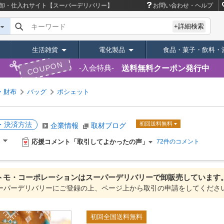
卸・仕入れサイト【スーパーデリバリー】
お問い合わせ・ヘルプ
キーワード
+詳細検索
生活雑貨
電化製品
食品・菓子・飲料・
COUPON
送料無料クーポン発行中
入会特典
・財布
バッグ
ポシェット
・決済方法
初回送料無料
企業情報
取材ブログ
応援コメント「取引してよかったの声」
）
72件のコメント
トモ・コーポレーションは
スーパーデリバリーで
卸販売しています
ーパーデリバリーにご登録の上、ページ上から取引の申請をしてくださ
初回全国送料無料