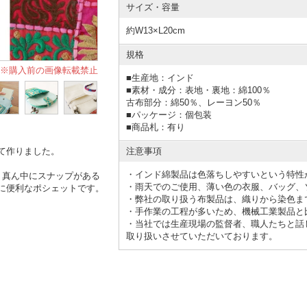
サイズ・容量
約W13×L20cm
規格
※購入前の画像転載禁止
■
生産地：インド
■
素材・成分：表地・裏地：綿100％
古布部分：綿50％、レーヨン50％
■
パッケージ：個包装
■
商品札：有り
注意事項
て作りました。
・インド綿製品は色落ちしやすいという特性
。真ん中にスナップがある
・雨天でのご使用、薄い色の衣服、バッグ、
に便利なポシェットです。
・弊社の取り扱う布製品は、織りから染色ま
・手作業の工程が多いため、機械工業製品と
・当社では生産現場の監督者、職人たちと話
取り扱いさせていただいております。