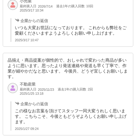
小売業
最終購入日
過去1年の購入回数
10回
2026/7/14
2025/3/17 10:34
企業からの返信
いつも大変お世話になっております。 これからも弊社をご
愛顧くださいますようよろしくお願い申し上げます。
2025/3/17 10:47
品揃え・商品提案が個性的で、おしゃれで変わった商品が多い
ように思います。思ったより発送連絡や発送も早く丁寧で、作
業が細やかだなと思います。 今後共、どうぞ宜しくお願いしま
す。
不動産業
最終購入日
過去1年の購入回数
2回
2025/11/23
2025/1/25 13:18
企業からの返信
この様なお言葉を頂けてスタッフ一同大変うれしく思いま
す。 こちらこそ、今後ともどうぞよろしくお願い申し上げ
ます。
2025/1/27 09:24