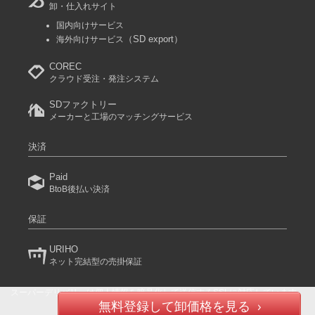
卸・仕入れサイト
国内向けサービス
（SD export）
海外向けサービス
COREC
クラウド受注・発注システム
SDファクトリー
メーカーと工場のマッチングサービス
決済
Paid
BtoB後払い決済
保証
URIHO
ネット完結型の売掛保証
スーパーデリバリーは個人情報を暗号化して送信するSSLに対応しています。
(C) 2024 RACCOON COMMERCE, Inc. All rights reserved.
無料登録して卸価格を見る