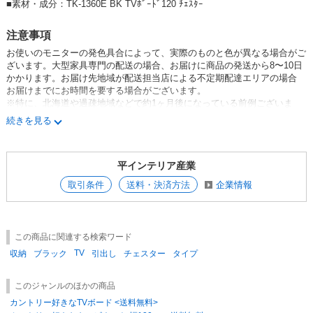
■
素材・成分：TK-1360E BK TVﾎﾞｰﾄﾞ120 ﾁｪｽﾀｰ
注意事項
お使いのモニターの発色具合によって、実際のものと色が異なる場合がご
ざいます。大型家具専門の配送の場合、お届けに商品の発送から8〜10日
かかります。お届け先地域が配送担当店による不定期配達エリアの場合
お届けまでにお時間を要する場合がございます。
※特に、北海道や過疎地域などで約1ヶ月後になっている前例ございま
す。 配送担当店により配達日の調整を行い
続きを見る
配達日が確定次第お届け先様に配達店より直接連絡が入ります。
予めご了承のほどお願い申し上げます。
平インテリア産業
取引条件
送料・決済方法
企業情報
この商品に関連する検索ワード
TV
収納
ブラック
引出し
チェスター
タイプ
このジャンルのほかの商品
カントリー好きなTVボード <送料無料>