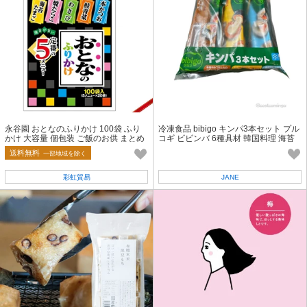
永谷園 おとなのふりかけ 100袋 ふり
冷凍食品 bibigo キンパ3本セット プル
かけ 大容量 個包装 ご飯のお供 まとめ
コギ ビビンバ 6種具材 韓国料理 海苔
買い
巻き
送料無料
一部地域を除く
彩虹貿易
JANE