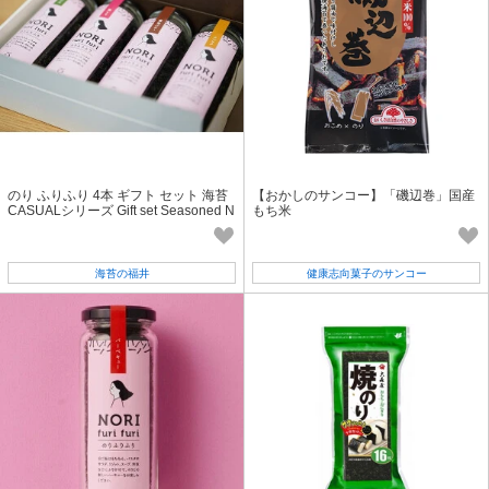
のり ふりふり 4本 ギフト セット 海苔
【おかしのサンコー】「磯辺巻」国産
CASUALシリーズ Gift set Seasoned N
もち米
ori seaweed 4pcs in 動画
海苔の福井
健康志向菓子のサンコー