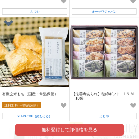
ふじや
オーサワジャパン
有機玄米もち（国産・常温保管）
【法善寺あられ】穂綿ギフト HN-M
10袋
送料無料
一部地域を除く
YUWAERU（結わえる）
ふじや
無料登録して卸価格を見る