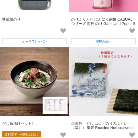
熟成焼のり
のりふりふり にんにく胡椒 CASUAL
シリーズ 海苔 のり Garlic and Peper S
easoned Nori seaweed
オーサワジャパン
海苔の福井
だし茶漬けセットI
焼海苔 すしはね のりのふくい
（福井） 磯音 Roasted Nori seaweed
動画 あり
送料無料
一部地域を除く