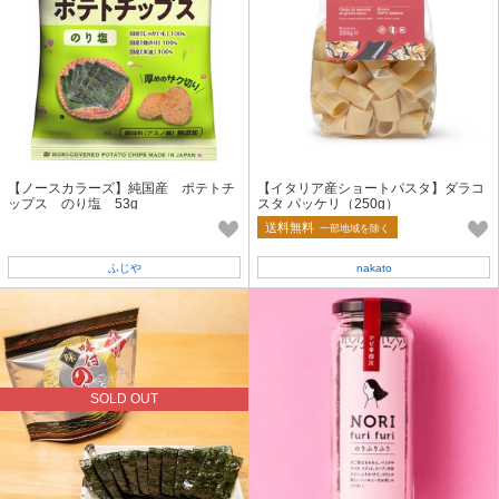
【ノースカラーズ】純国産 ポテトチ
【イタリア産ショートパスタ】ダラコ
ップス のり塩 53g
スタ パッケリ（250g）
送料無料
一部地域を除く
ふじや
nakato
SOLD OUT