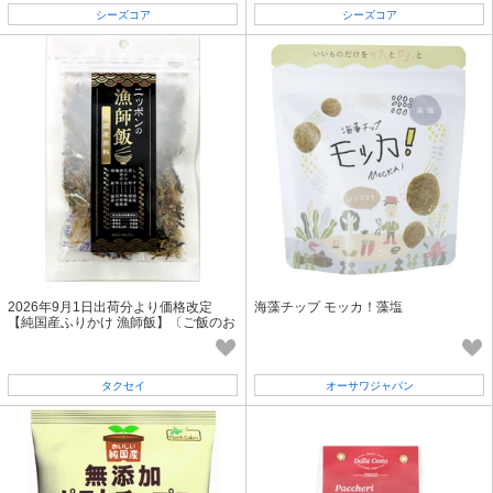
シーズコア
シーズコア
2026年9月1日出荷分より価格改定
海藻チップ モッカ！藻塩
【純国産ふりかけ 漁師飯】〔ご飯のお
供 薬味 海の幸 梅 無添加〕
タクセイ
オーサワジャパン