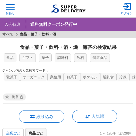
ログイン
MENU
送料無料クーポン発行中
入会特典
すべて
食品・菓子・飲料・酒
食品・菓子・飲料・酒
-
焼 海苔の検索結果
食品
ギフト
菓子
調味料
飲料
健康食品
ジャンル内の人気検索ワード：
駄菓子
オーガニック
業務用
お菓子
ポケモン
離乳食
冷凍
抹
焼 海苔
人気順
絞り込み
企業ごと
商品ごと
1 ～ 120件
（全528件）