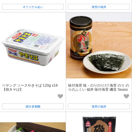
オリジナルあい
海苔の福井
ペヤング ソースやきそば 120g x18
味付海苔 味・のりのりだ! 海苔 のり の
【焼きそば】
りのふくい 福井 味付海苔 磯音 Seaso
ned Nori seaweed 動画 あり
国分首都圏
海苔の福井