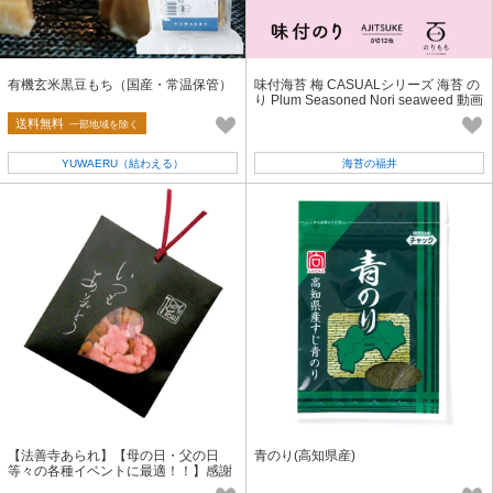
有機玄米黒豆もち（国産・常温保管）
味付海苔 梅 CASUALシリーズ 海苔 の
り Plum Seasoned Nori seaweed 動画
あり
送料無料
一部地域を除く
YUWAERU（結わえる）
海苔の福井
【法善寺あられ】【母の日・父の日
青のり(高知県産)
等々の各種イベントに最適！！】感謝
のしおり 桜花あられ 20g