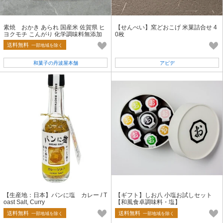
素焼 おかき あられ 国産米 佐賀県 ヒ
【せんべい】窯どおこげ 米菓詰合せ 4
ヨクモチ こんがり 化学調味料無添加
0枚
合成着色料不使用
送料無料
一部地域を除く
和菓子の丹波屋本舗
アピデ
【生産地：日本】パンに塩 カレー / T
【ギフト】しお八 小塩お試しセット
oast Salt, Curry
【和風食卓調味料・塩】
送料無料
送料無料
一部地域を除く
一部地域を除く