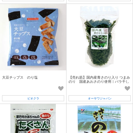
大豆チップス のり塩
【売れ筋】国内産青さのり入り つまみ
のり 国産あおさのり使用｜バラ干し
タイプ｜磯の風味豊か
ビオクラ
オーサワジャパン