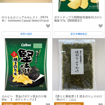
のりももカジュアルセレクト（PET4
ポテトチップス関西味浪漫味付けのり
本） norimomo Casual Select (4 pcs)
風味 57g 【関西限定】
Seasoned Nori seaweed 動画 あり
海苔の福井
新日本機能食品
カルビー 堅あげポテト焼きのり味
【香りと風味漂う】焼きのりふりかけ
65g 【 ポテトチップス】
（乾のり）ごはん
送料無料
送料無料
一部地域を除く
一部地域を除く