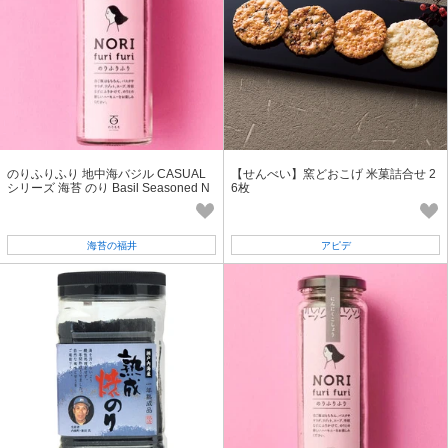
のりふりふり 地中海バジル CASUAL
【せんべい】窯どおこげ 米菓詰合せ 2
シリーズ 海苔 のり Basil Seasoned N
6枚
ori seaweed 動画 あり
海苔の福井
アピデ