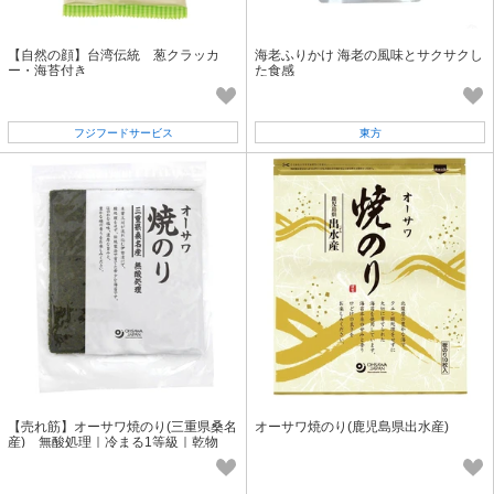
【自然の顔】台湾伝統 葱クラッカ
海老ふりかけ 海老の風味とサクサクし
ー・海苔付き
た食感
フジフードサービス
東方
【売れ筋】オーサワ焼のり(三重県桑名
オーサワ焼のり(鹿児島県出水産)
産) 無酸処理｜冷まる1等級｜乾物