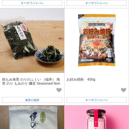
オーサワジャパン
オーサワジャパン
焼もみ海苔 のりのふくい （福井） 海
お好み焼粉 400g
苔 のり もみのり 磯音 Seasoned Nori
seaweed 動画 あり
海苔の福井
オーサワジャパン