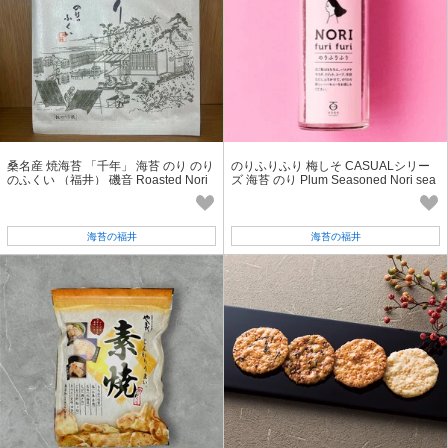
桑名産 焼海苔 「千年」 海苔 のり のり
のりふりふり 梅しそ CASUALシリー
のふくい （福井） 磯音 Roasted Nori
ズ 海苔 のり Plum Seasoned Nori sea
seaweed 動画 あり
weed 動画 あり
海苔の福井
海苔の福井