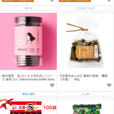
モウリ
マツキクフーズ
味付海苔 塩 ボトル CASUALシリー
【法善寺あられ】素材の旨味 磯部
ズ 海苔 のり Salt economy bottle Seas
（巾着） 40g
oned Nori seaweed 動画 あり
海苔の福井
ふじや