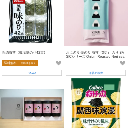
丸徳海苔【藻塩味のり42束】
おにぎり 焼のり 海苔（3切） のり BA
SICシリーズ Onigiri Roasted Nori sea
weed 動画 あり
送料無料
一部地域を除く
SAWA
海苔の福井