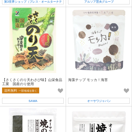
第3世界ショップ（プレス・オールターナテ
アルソア慧央グループ
ィブ）
【さくさくのり天わさび味】山栄食品
海藻チップ モッカ！海苔
工業 国産のり使用
送料無料
一部地域を除く
SAWA
オーサワジャパン