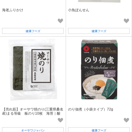
海老ふりかけ
小魚ぽんせん
健康フーズ
健康フーズ
【売れ筋】オーサワ焼のり(三重県桑名
のり佃煮（小袋タイプ）72g
産)まる等級 板のり10枚 海苔｜酸
処理なし｜おにぎり
オーサワジャパン
健康フーズ