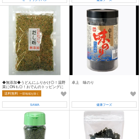
◆無添加◆うどんにふりかけ◎！温野
卓上 味のり
菜にONも◎！おでんのトッピングに
も◎【だし粉】【倉庫A】
送料無料
一部地域を除く
SAWA
健康フーズ