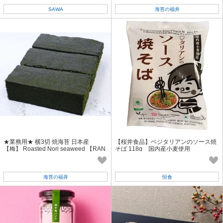
SAWA
海苔の福井
★業務用★ 横3切 焼海苔 日本産
【桜井食品】ベジタリアンのソース焼
【梅】 Roasted Nori seaweed 【RAN
そば 118g 国内産小麦使用
K：C】 動画あり
海苔の福井
恒食