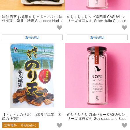
味付 海苔 お徳用 のり のりのふくい 味
のりふりふり シビ辛四川 CASUALシ
付海苔 （福井）磯音 Seasoned Nori s
リーズ 海苔 のり Spicy Hujio Chinese
eaweed 動画 あり
pepper Seasoned Nori seaweed
海苔の福井
海苔の福井
【さくさくのり天】山栄食品工業 国
のりふりふり 醬油バター CASUALシ
産のり使用
リーズ 海苔 のり Soy sauce and Butter
Seasoned Nori seaweed
送料無料
一部地域を除く