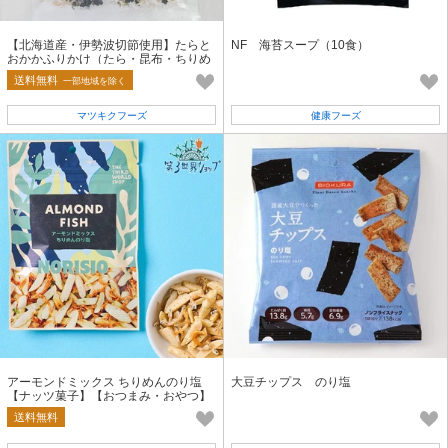
【北海道産・伊勢波切節使用】たらと
NF 海苔スープ（10食）
おかかふりかけ（たら・昆布・ちりめ
ん入り）ごはん
送料無料
一部地域を除く
マツキクフーズ
健康フーズ
アーモンドミックス ちりめんのり塩
大豆チップス のり塩
【ナッツ菓子】【おつまみ・おやつ】
【小魚アーモンド】
送料無料