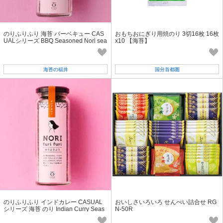
のりふりふり 海苔 バーベキュー CAS
おもちおにぎり用焼のり 3切16枚 16枚
UALシリーズ BBQ Seasoned Nori sea
x10 【海苔】
weed のり 動画 あり
海苔の福井
国分首都圏
のりふりふり インドカレー CASUAL
おいしさいろいろ せんべい詰合せ RG
シリーズ 海苔 のり Indian Curry Seas
N-50R
oned Nori seaweed 動画 あり