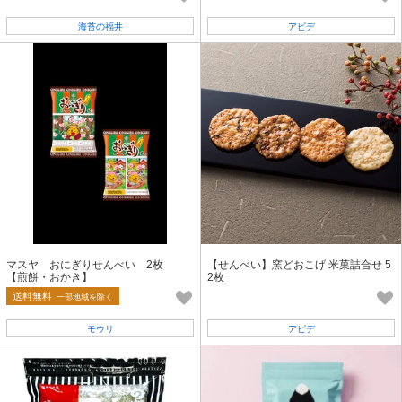
海苔の福井
アピデ
マスヤ おにぎりせんべい 2枚
【せんべい】窯どおこげ 米菓詰合せ 5
【煎餅・おかき】
2枚
送料無料
一部地域を除く
モウリ
アピデ