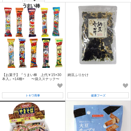
【お菓子】『うまい棒 上代￥15×30
納豆ふりかけ
本入』<14種> 〜袋入スナック〜
トキワ商事
健康フーズ