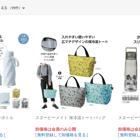
4.6
（99件）
ンボトル
スヌーピーメイト 保冷温トートバッグ
スヌーピー
卸価格は会員のみ公開
卸価格は会
る
]
[
無料登録して卸価格を見る
]
[
無料登録