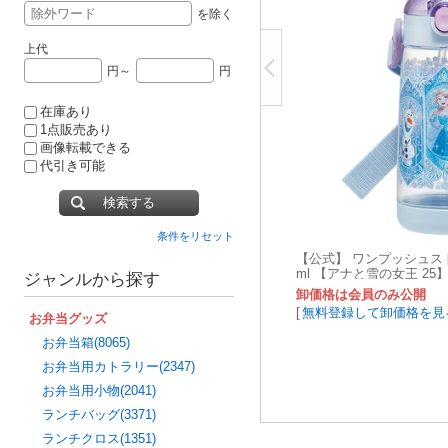
を除く
上代
円～
円
在庫あり
1点販売あり
画像転載できる
代引き可能
検索する
条件をリセット
【公式】 ワンプッシュスト
ml 【アナと雪の女王 25
ジャンルから探す
卸価格は会員のみ公開
[
無料登録して卸価格を見
お弁当グッズ
お弁当箱(8065)
お弁当用カトラリー(2347)
お弁当用小物(2041)
ランチバッグ(3371)
ランチクロス(1351)