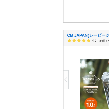
CB JAPAN(シービ
4.8
（55件）