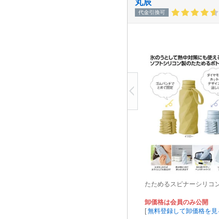
丸辰
代金引換可
たためるスピナーシリコ
卸価格は会員のみ公開
[
無料登録して卸価格を見