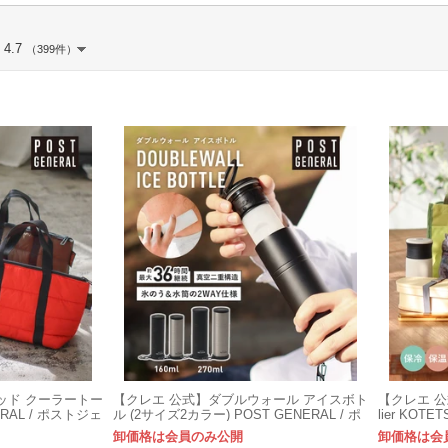
4.7
（399件）
ッド クーラートー
【クレエ 公式】ダブルウォール アイスボト
【クレエ 公
ERAL / ポストジェ
ル (2サイズ2カラー) POST GENERAL / ポ
lier KOT
ストジェネラル
卸価格は会員のみ公開
卸価格は会