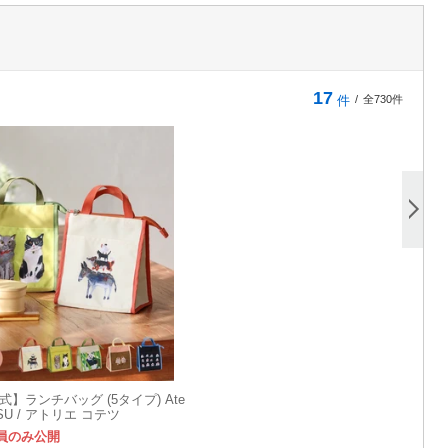
17
件
/
全730件
式】ランチバッグ (5タイプ) Ate
ETSU / アトリエ コテツ
員のみ公開