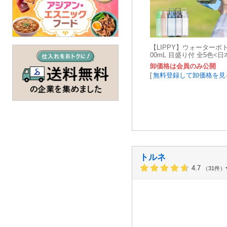
【LIPPY】ウォーターボト
00mL 目盛り付 全5色<日
卸価格は会員のみ公開
[
無料登録して卸価格を見
トルネ
4.7
（31件）