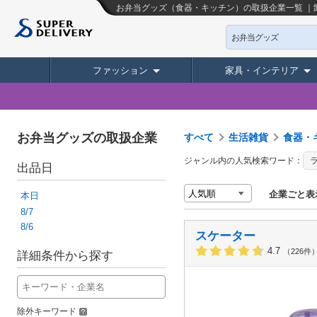
お弁当グッズ（食器・キッチン）の取扱企業一覧 ｜
お弁当グッズ
ファッション
家具・インテリア
お弁当グッズの取扱企業
すべて
生活雑貨
食器・
ジャンル内の人気検索ワード：
出品日
企業ごと表
本日
8/7
8/6
スケーター
4.7
（226件
詳細条件から探す
除外キーワード