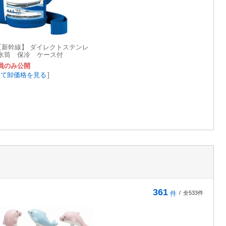
◆【新幹線】 ダイレクトステンレ
水筒 保冷 ケース付
員のみ公開
して卸価格を見る
]
361
件
/
全533件