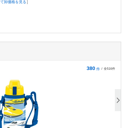
して卸価格を見る
]
380
件
/
全516件