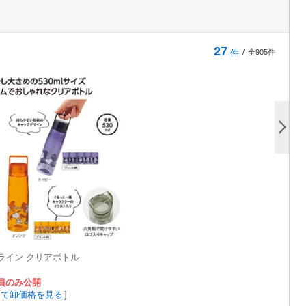
27
件
/
全905件
ライン クリアボトル
員のみ公開
して卸価格を見る
]