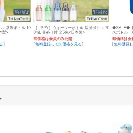
ル 常温ボトル 10
【LIPPY】ウォーターボトル 常温ボトル 70
◆SALE
本製>
0mL 目盛り付 全5色<日本製>
スボトル 
卸価格は会員のみ公開
卸価格は会
る
]
[
無料登録して卸価格を見る
]
[
無料登録