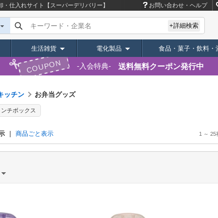
卸・仕入れサイト【スーパーデリバリー】
お問い合わせ・ヘルプ
キーワード・企業名
+詳細検索
生活雑貨
電化製品
食品・菓子・飲料・
COUPON
送料無料クーポン発行中
入会特典
キッチン
お弁当グッズ
ランチボックス
示
商品ごと表示
1 ～ 25
）