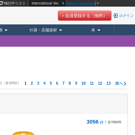
検討中リスト
International Ver.
Select Language
▼
会員登録する（無料）
ログイン
酒
什器・店舗資材
本
社
（全325社）
1
2
3
4
5
6
7
8
9
10
11
12
13
次へ
3056
件
/
全7860件