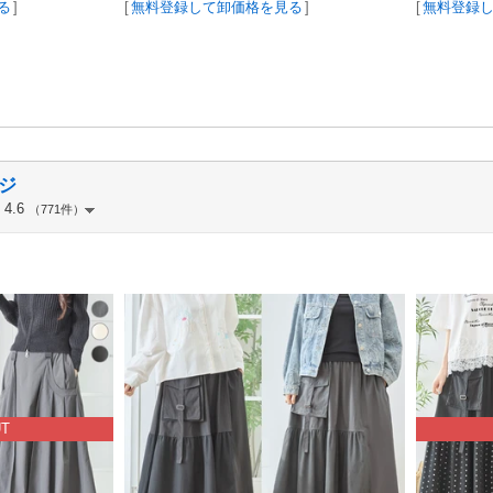
る
]
[
無料登録して卸価格を見る
]
[
無料登録
ジ
4.6
（771件）
UT