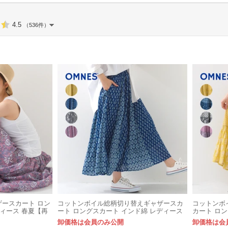
4.5
（536件）
ースカート ロン
コットンボイル総柄切り替えギャザースカ
コットンボ
ディース 春夏【再
ート ロングスカート インド綿 レディース
カート ロ
【再入荷】
ス【再入荷
卸価格は会員のみ公開
卸価格は会