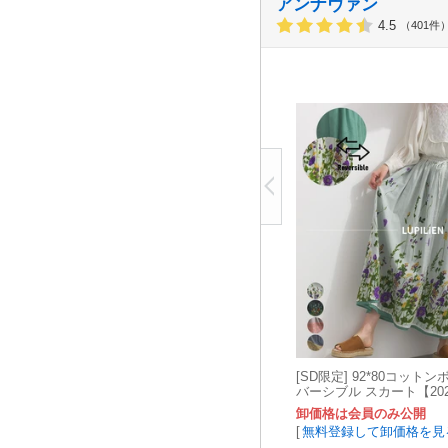
アンナヴァン
4.5
（401件
[SD限定] 92*80コット
バーシブル スカート【20
卸価格は会員のみ公開
[
無料登録して卸価格を見