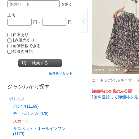
を除く
上代
円～
円
在庫あり
1点販売あり
画像転載できる
代引き可能
検索する
条件をリセット
コットンボイルギャザー
ジャンルから探す
卸価格は会員のみ公開
[
無料登録して卸価格を見
ボトムス
パンツ(11169)
デニムパンツ(2078)
スカート
サロペット・オールインワン
(1179)