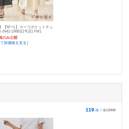
作】【M〜L】カーゴポケットチュ
42-198B)(1号店) FM1
員のみ公開
して卸価格を見る
]
119
件
/
全1205件