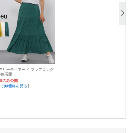
アリーティアード フレアロング
5色展開
員のみ公開
して卸価格を見る
]