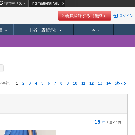
検討中リスト
International Ver.
会員登録する（無料）
ログイン
酒
什器・店舗資材
本
ス
335社）
1
2
3
4
5
6
7
8
9
10
11
12
13
14
次へ
15
件
/
全259件