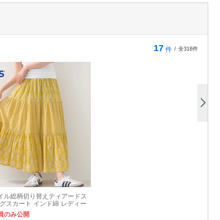
17
件
/
全318件
イル総柄切り替えティアードス
ングスカート インド綿 レディー
】
員のみ公開