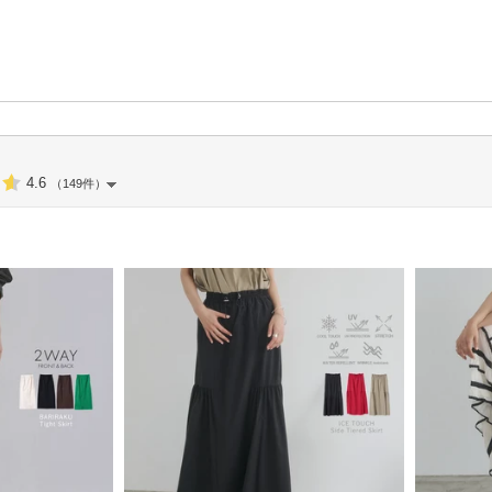
4.6
（149件）