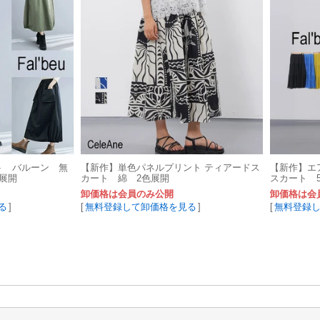
ト バルーン 無
【新作】単色パネルプリント ティアードス
【新作】エ
展開
カート 綿 2色展開
スカート 
卸価格は会員のみ公開
卸価格は会
る
]
[
無料登録して卸価格を見る
]
[
無料登録