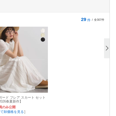
29
件
/
全307件
ガード フレア スカート セット
026春夏新作】
員のみ公開
して卸価格を見る
]