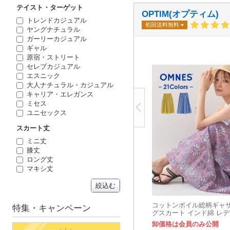
テイスト・ターゲット
OPTIM(オプティム)
トレンドカジュアル
初回送料無料
ヤングナチュラル
ガーリーカジュアル
ギャル
原宿・ストリート
セレブカジュアル
エスニック
大人ナチュラル・カジュアル
キャリア・エレガンス
ミセス
ユニセックス
スカート丈
ミニ丈
膝丈
ロング丈
マキシ丈
絞込む
コットンボイル総柄ギャザ
特集・キャンペーン
グスカート インド綿 レ
入荷】
卸価格は会員のみ公開