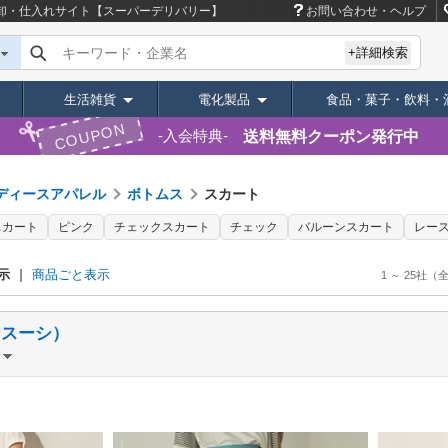
卸・仕入れサイト【スーパーデリバリー】
お問い合わせ・ヘルプ
キーワード・企業名
+詳細検索
生活雑貨
電化製品
食品・菓子・飲料・
COUPON
送料無料クーポン発行中
入会特典
ディースアパレル
ボトムス
スカート
スカート
ピンク
チェックスカート
チェック
バルーンスカート
レー
示
商品ごと表示
1 ～ 25社
（全
（サンスーシ）
）