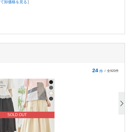
して卸価格を見る
]
24
件
/
全920件
SOLD OUT