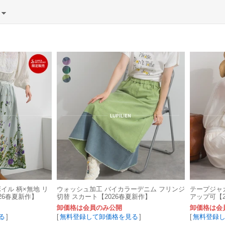
）
ンボイル 柄×無地 リ
ウォッシュ加工 バイカラーデニム フリンジ
テープジャ
26春夏新作】
切替 スカート【2026春夏新作】
アップ可【2
卸価格は会員のみ公開
卸価格は会
る
]
[
無料登録して卸価格を見る
]
[
無料登録