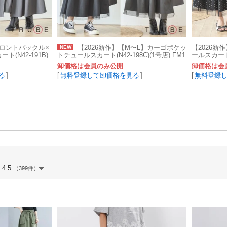
フロントバックル×
【2026新作】【M〜L】カーゴポケッ
【2026新
NEW
(N42-191B)
トチュールスカート(N42-198C)(1号店) FM1
ールスカート(N
卸価格は会員のみ公開
卸価格は会
る
]
[
無料登録して卸価格を見る
]
[
無料登録
4.5
（399件）