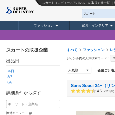
スカート（レディースアパレル）の取扱企業一覧 ｜
スカート
ファッション
家具・インテリア
スカートの取扱企業
すべて
ファッション
レ
ジャンル内の人気検索ワード：
出品日
企業ごと表
本日
8/7
8/6
Sans Souci 34+
4.5
（319件
詳細条件から探す
除外キーワード