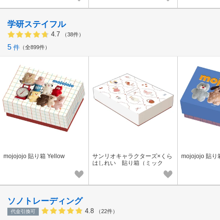
学研ステイフル
4.7
（38件）
5
件
全899件
mojojojo 貼り箱 Yellow
サンリオキャラクターズ×くら
mojojojo 貼り
はしれい 貼り箱（ミック
ス・白）
ソノトレーディング
4.8
（22件）
代金引換可