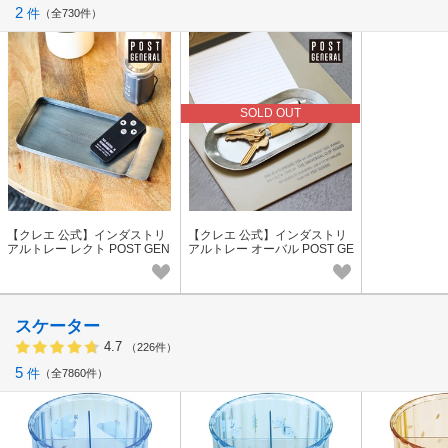
2
件
全730件
SOLD OUT
【クレエ 公式】インダストリ
【クレエ 公式】インダストリ
アルトレー レクト POST GEN
アルトレー オーバル POST GE
ERAL / ポストジェネラル
NERAL / ポストジェネラル
スケーター
4.7
（226件）
5
件
全7860件