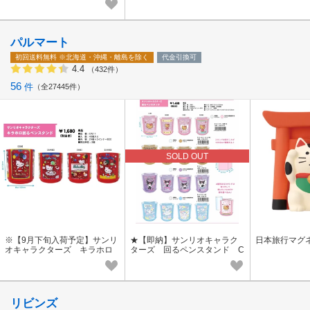
パルマート
初回送料無料
※北海道・沖縄・離島を除く
代金引換可
4.4
（432件）
56
件
全27445件
SOLD OUT
※【9月下旬入荷予定】サンリ
★【即納】サンリオキャラク
日本旅行マグ
オキャラクターズ キラホロ
ターズ 回るペンスタンド C
回るペンスタンド CPE11
PE9 SALE20
リビンズ