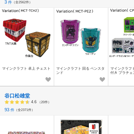
3
件
全2562件
マインクラフト 卓上 チェスト
マインクラフト 回る ペンスタ
マインクラフ
ンド
付き プラチェ
谷口松雄堂
4.6
（20件）
93
件
全2371件