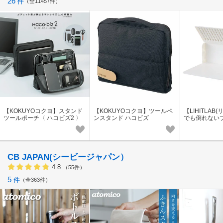
26
件
全11457件
【KOKUYOコクヨ】スタンド
【KOKUYOコクヨ】ツールペ
【LIHITLAB
ツールポーチ〈 ハコビズ2 〉
ンスタンド ハコビズ
でも倒れない
ド A3575
CB JAPAN(シービージャパン）
4.8
（55件）
5
件
全363件