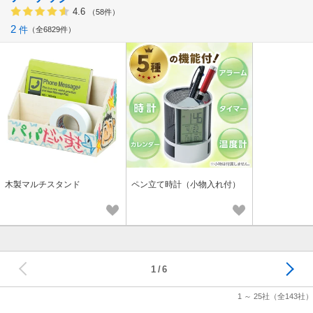
4.6
（58件）
2
件
全6829件
木製マルチスタンド
ペン立て時計（小物入れ付）
次へ
1
6
1 ～ 25社
（全143社）