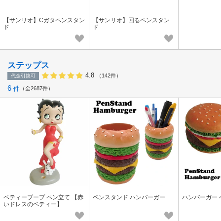
【サンリオ】Cガタペンスタン
【サンリオ】回るペンスタン
ド
ド
ステップス
4.8
（142件）
代金引換可
6
件
全2687件
ベティーブープ ペン立て 【赤
ペンスタンド ハンバーガー
ハンバーガー 
いドレスのベティー】