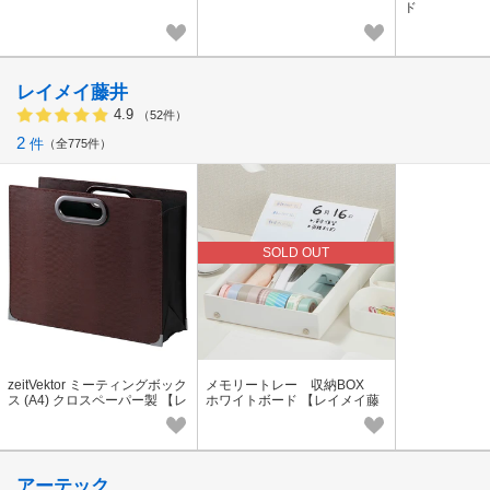
ド
レイメイ藤井
4.9
（52件）
2
件
全775件
SOLD OUT
zeitVektor ミーティングボック
メモリートレー 収納BOX
ス (A4) クロスペーパー製 【レ
ホワイトボード 【レイメイ藤
イメイ藤井】
井】
アーテック