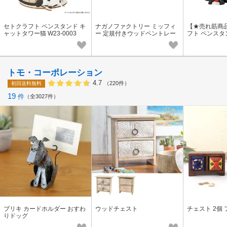
セトクラフト ペンスタンド キ
ナガノファクトリー ミッフィ
【★売れ筋商
ャットタワー猫 W23-0003
ー 定規付きウッドペントレー
フト ペンスタ
(レッド) DB2200R
ディズニー ドナ
トモ・コーポレーション
4.7
（220件）
初回送料無料
19
件
全3027件
ブリキ カードホルダー おすわ
ウッドチェスト
チェスト 2個
りドッグ