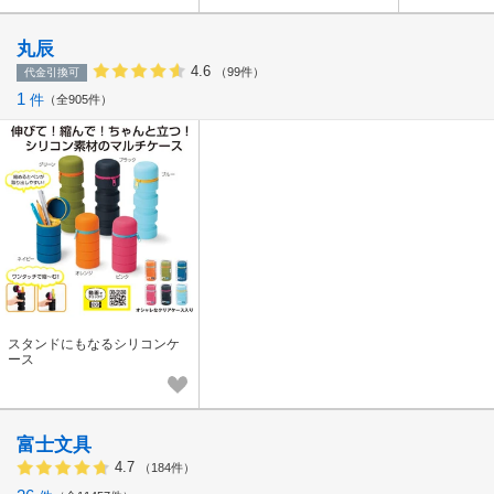
丸辰
4.6
（99件）
代金引換可
1
件
全905件
スタンドにもなるシリコンケ
ース
富士文具
4.7
（184件）