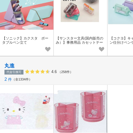
【ソニック】カクスタ ポー
【サンスター文具(国内販売の
【コクヨ】キ
タブルペン立て
み）】事務用品 カセットテー
ン仕分けペン
プカッター
丸進
4.6
（258件）
代金引換可
2
件
全1334件