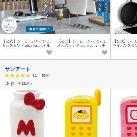
【公式】シービージャパン ボ
【公式】シービージャパン ふ
【公式】シー
トルスタンド atomico ボトル
きんスタンド atomico キッチ
ライパンスタ
収納 キッチン
ン スタンド 収納
サンアート
4.5
（58件）
18
件
全921件