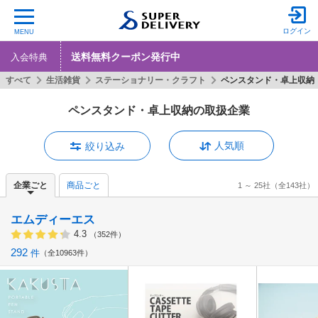
ログイン
MENU
送料無料クーポン発行中
入会特典
すべて
生活雑貨
ステーショナリー・クラフト
ペンスタンド・卓上収納
ペンスタンド・卓上収納の取扱企業
人気順
絞り込み
企業ごと
商品ごと
1 ～ 25社
（全143社）
エムディーエス
4.3
（352件）
292
件
全10963件