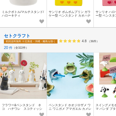
ミルクボトル/マルチスタンド/
サンリオ ポムポムプリン ガラ
サンリオ ハロ
ハローキティ
ケー型 ペンスタンド カオハナ
ー型 ペンスタ
セトクラフト
4.8
（36件）
初回送料無料
※北海道・沖縄・離島を除く
20
件
全322件
フラワー&ペンスタンド ネ
ペンスタンド ホオジロザメ ワ
スイングメモ
コ ハチワレ スコティッシ
ニ ワニガメ アマガエル カメレ
マ パンダ ブタ
ュ エキゾチック ペルシ
オン
サギ
ャ クロ