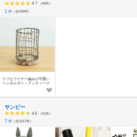
4.7
（46件）
1
件
全209件
ラフなワイヤー編みが可愛い
ペンホルダー＜アンティーク
ラウンドペンホルダー/ienowa
＞
サンビー
4.6
（51件）
7
件
全1017件