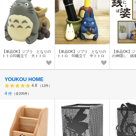
【単品OK】ジブリ となりの
【単品OK】ジブリ となりの
【単品OK】
トトロ印鑑立て 大トトロ
トトロ 印鑑立て 中トトロ
の神隠し 銭
＆小トトロ
スタンド
YOUKOU HOME
4.8
（12件）
4
件
全205件