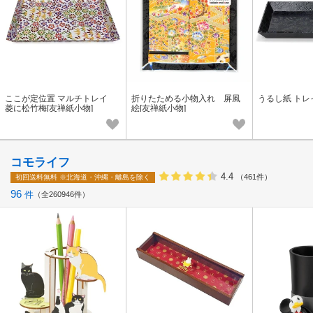
ここが定位置 マルチトレイ
折りたためる小物入れ 屏風
うるし紙 トレ
菱に松竹梅[友禅紙小物]
絵[友禅紙小物]
コモライフ
4.4
（461件）
初回送料無料
※北海道・沖縄・離島を除く
96
件
全260946件