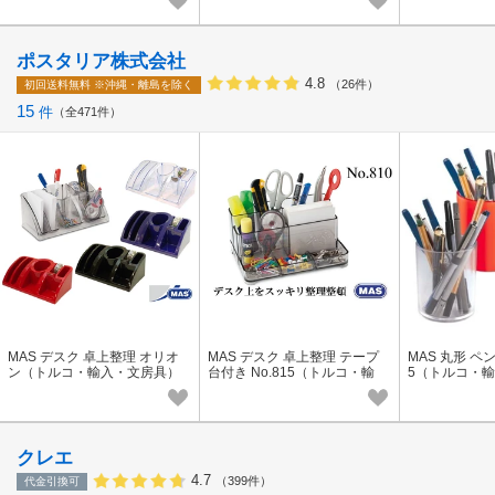
ポスタリア株式会社
4.8
（26件）
初回送料無料
※沖縄・離島を除く
15
件
全471件
MAS デスク 卓上整理 オリオ
MAS デスク 卓上整理 テープ
MAS 丸形 ペン
ン（トルコ・輸入・文房具）
台付き No.815（トルコ・輸
5（トルコ・
入・文房具）
クレエ
4.7
（399件）
代金引換可