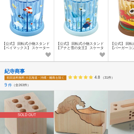
【公式】 回転式小物スタンド
【公式】 回転式小物スタンド
【公式】 回
【ベイマックス】 スケーター
【アナと雪の女王】 スケータ
【バーガーコ
ー
ター
紀寺商事
4.8
（31件）
初回送料無料
※北海道・沖縄・離島を除く
9
件
全263件
SOLD OUT