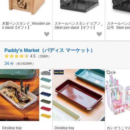
木製ペンスタンド_Wooden pe
スチールペンスタンド ピアノ_
スチールペン
n stand【ギフト】
Steel pen stand【ギフト】
記号_Steel p
【特価】
ト】【特価】
Paddy's Market（パディス マーケット）
4.5
（338件）
24
件
全14109件
Desktop tray
Desktop tray
れいぞうこマ