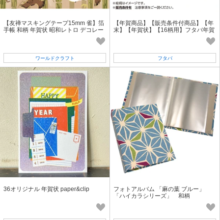
【友禅マスキングテープ15mm 雀】箔
【年賀商品】【販売条件付商品】【年
手帳 和柄 年賀状 昭和レトロ デコレー
末】【年賀状】【16柄用】フタバ年賀
ション 鳥 日本
状什器
ワールドクラフト
フタバ
36オリジナル 年賀状 paper&clip
フォトアルバム 「麻の葉 ブルー」
「ハイカラシリーズ」 和柄