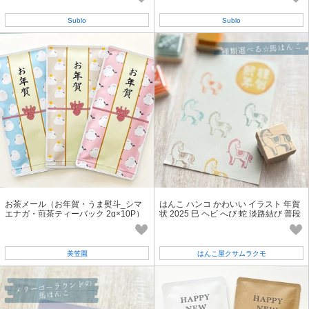
Sublo
Sublo
お茶メール（お年賀・うま熨斗_シマ
はんこ ハンコ かわいい イラスト 年賀
エナガ・煎茶ティーバック 2g×10P）
状 2025 巳 ヘビ へび 蛇 淡路結び 普段
【深蒸し掛川茶/産地直送/お正月】
使い
美笠園
はんこ屋クサムラクモ