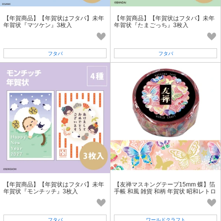
【年賀商品】【年賀状はフタバ】未年
【年賀商品】【年賀状はフタバ】未年
年賀状『マツケン』3枚入
年賀状『たまごっち』3枚入
フタバ
フタバ
【年賀商品】【年賀状はフタバ】未年
【友禅マスキングテープ15mm 蝶】箔
年賀状『モンチッチ』3枚入
手帳 和風 雑貨 和柄 年賀状 昭和レトロ
千代紙
フタバ
ワールドクラフト