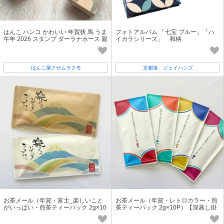
はんこ ハンコ かわいい 年賀状 馬 うま
フォトアルバム 「七宝 ブルー」「ハ
午年 2026 スタンプ ダーラナホース 親
イカラシリーズ」 和柄
子 北欧 ラッキーホース
はんこ屋クサムラクモ
京都洛 ジェイハンズ
お茶メール（年賀・富士_楽しいこと
お茶メール（年賀・レトロカラー・煎
がいっぱい・煎茶ティーバック 2g×10
茶ティーバック 2g×10P）【深蒸し掛
P）【深蒸し茶/お正月・縁起物】
川茶/ギフト/年賀状/お正月】