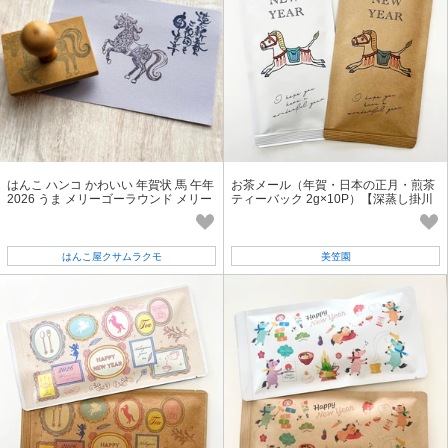
はんこ ハンコ かわいい 年賀状 馬 午年
お茶メール（年賀・日本の正月・煎茶
2026 うま メリーゴーラウンド メリー
ティーバック 2g×10P）【深蒸し掛川
ゴーランド 大人かわいい
茶/ギフト/インバウンド/年賀状】
はんこ屋クサムラクモ
美笠園