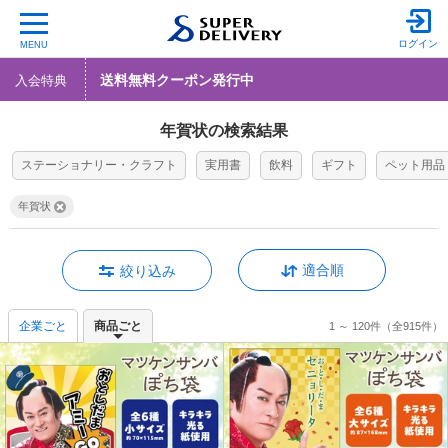
ログイン
MENU
送料無料クーポン発行中
入会特典
年賀状の検索結果
ステーショナリー・クラフト
実用書
飲料
ギフト
ペット用品
年賀状
適合順
絞り込み
企業ごと
商品ごと
1 ～ 120件
（全915件）