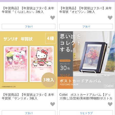
【年賀商品】【年賀状はフタバ】未年
【年賀商品】【年賀状はフタバ】未年
年賀状『くらはしれい』3枚入
年賀状『オビワン』3枚入
フタバ
フタバ
【年賀商品】【年賀状はフタバ】未年
Collel ポストカードアルバム【グッ
年賀状『サンリオ』3枚入
ズ/推し活/芸術/美術館/博物館/ポストカ
ード/年賀状/写真】
フタバ
リヒトラブ