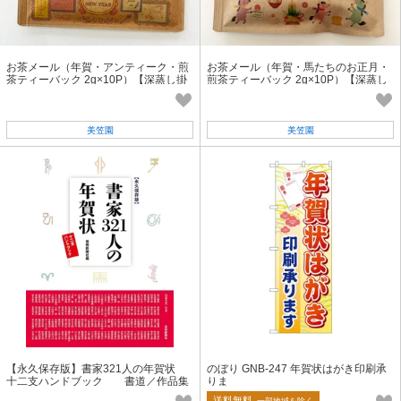
お茶メール（年賀・アンティーク・煎
お茶メール（年賀・馬たちのお正月・
茶ティーバック 2g×10P）【深蒸し掛
煎茶ティーバック 2g×10P）【深蒸し
川茶/ギフト/お正月/年賀状】
掛川茶/ギフト/年賀状/お正月】
美笠園
美笠園
【永久保存版】書家321人の年賀状
のぼり GNB-247 年賀状はがき印刷承
十二支ハンドブック 書道／作品集
りま
／アイディア集
送料無料