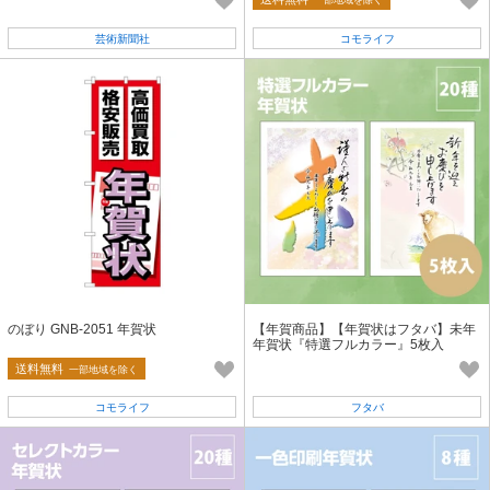
一部地域を除く
芸術新聞社
コモライフ
のぼり GNB-2051 年賀状
【年賀商品】【年賀状はフタバ】未年
年賀状『特選フルカラー』5枚入
送料無料
一部地域を除く
コモライフ
フタバ