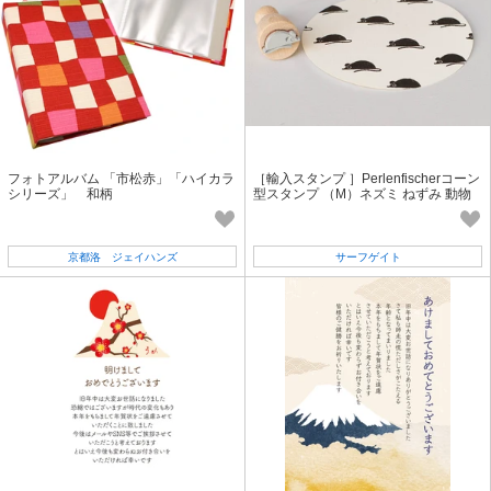
フォトアルバム 「市松赤」「ハイカラ
［輸入スタンプ ］Perlenfischerコーン
シリーズ」 和柄
型スタンプ （M）ネズミ ねずみ 動物
干支 年賀状 手帳
京都洛 ジェイハンズ
サーフゲイト