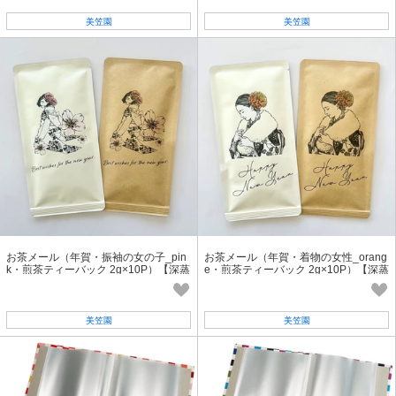
美笠園
美笠園
お茶メール（年賀・振袖の女の子_pin
お茶メール（年賀・着物の女性_orang
k・煎茶ティーバック 2g×10P）【深蒸
e・煎茶ティーバック 2g×10P）【深蒸
し掛川茶/ギフト/年賀状/お正月】
し掛川茶/ギフト/年賀状/お正月】
美笠園
美笠園