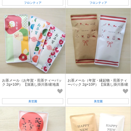
フロンティア
フロンティア
お茶メール（お年賀・煎茶ティーバッ
お茶メール（年賀・縁起物・煎茶ティ
ク 2g×10P） 【深蒸し掛川茶/産地直
ーバック 2g×10P） 【深蒸し掛川茶/産
送/年賀状/お正月】
地直送/年賀状】
美笠園
美笠園