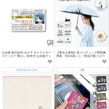
なめ猫 免許証04 みけ子 キャラクター
【遮光＆遮熱】黒コーティング晴雨兼
ステッカー 懐かし 80年代 なめ猫グッ
用傘 50cm楽ミニ『窓辺の猫 スカラ
ズ LCS1310 gs 公式
刺繍 mini』【2025SS】
ゼネラルステッカー
三国