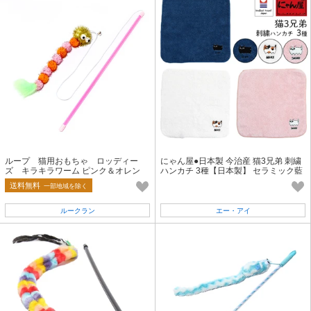
ループ 猫用おもちゃ ロッディー
にゃん屋●日本製 今治産 猫3兄弟 刺繍
ズ キラキラワーム ピンク＆オレン
ハンカチ 3種【日本製】 セラミック藍
ジ/ Cat Teaser Wand Toy
送料無料
一部地域を除く
ルークラン
エー・アイ