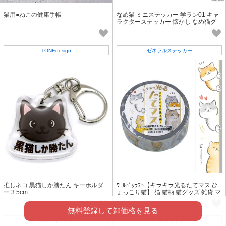
猫用●ねこの健康手帳
なめ猫 ミニステッカー 学ラン01 キャ
ラクターステッカー 懐かし なめ猫グ
ッズ 昭和 レトロ 猫 LCS1424
TONEdesign
ゼネラルステッカー
推しネコ 黒猫しか勝たん キーホルダ
ﾜｰﾙﾄﾞｸﾗﾌﾄ【キラキラ光るたてマス ひ
ー 3.5cm
ょっこり猫】 箔 猫柄 猫グッズ 雑貨 マ
スキングテープ
無料登録して卸価格を見る
kakuo gadgets
ワールドクラフト