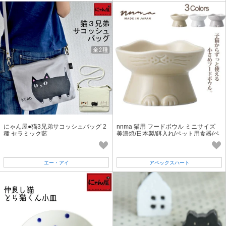
にゃん屋●猫3兄弟サコッシュバッグ 2
nnma 猫用 フードボウル ミニサイズ
種 セラミック藍
美濃焼/日本製/餌入れ/ペット用食器/ペ
ット用品/猫型/ねこ/アニマル
エー・アイ
アペックスハート