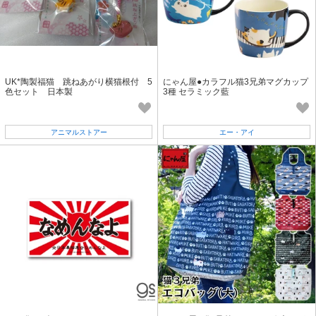
UK*陶製福猫 跳ねあがり横猫根付 5
にゃん屋●カラフル猫3兄弟マグカップ
色セット 日本製
3種 セラミック藍
アニマルストアー
エー・アイ