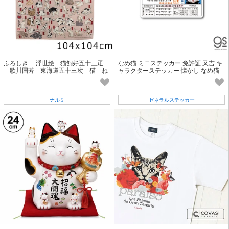
ふろしき 浮世絵 猫飼好五十三疋
なめ猫 ミニステッカー 免許証 又吉 キ
歌川国芳 東海道五十三次 猫 ね
ャラクターステッカー 懐かし なめ猫
こ ピンク 104x104cm
グッズ 昭和 レトロ 猫 LCS1427
ナルミ
ゼネラルステッカー