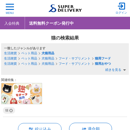
ログイン
MENU
送料無料クーポン発行中
入会特典
猫の検索結果
一致したジャンル
生活雑貨
ペット用品
犬猫用品
生活雑貨
ペット用品
犬猫用品
フード・サプリメント
猫用フード
生活雑貨
ペット用品
犬猫用品
フード・サプリメント
猫用おやつ
続きを見る
関連特集：
猫
適合順
絞り込み