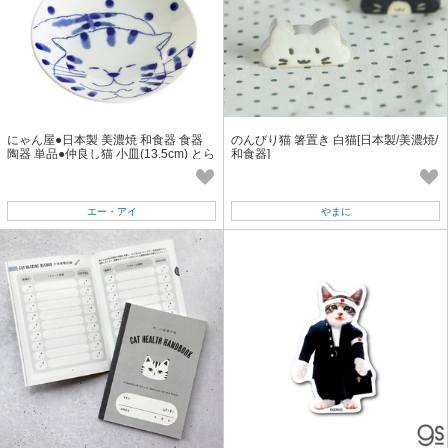
にゃん屋●日本製 美濃焼 和食器 食器
のんびり猫 箸置き 白猫[日本製/美濃焼/
陶器 単品●仲良し猫 小皿(13.5cm) とら
和食器]
猫くん セラミック藍
エー・アイ
やまに