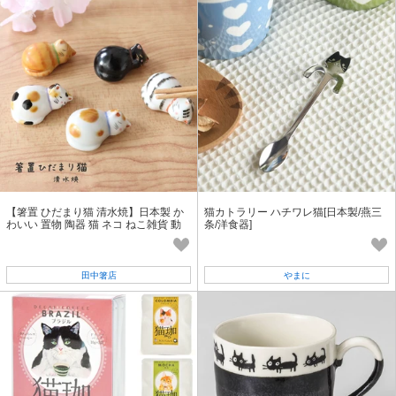
【箸置 ひだまり猫 清水焼】日本製 か
猫カトラリー ハチワレ猫[日本製/燕三
わいい 置物 陶器 猫 ネコ ねこ雑貨 動
条/洋食器]
物［箸置き］［猫グッズ］
田中箸店
やまに