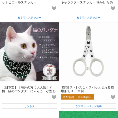
ットビニールステッカー
キャラクターステッカー 懐かし なめ
猫グッズ 昭和 レトロ 猫 LCS1426
ゼネラルステッカー
ゼネラルステッカー
【日本製】【海外の方に大人気】和
[猫壱] ストレスなくスパッと切れる猫
柄 猫のバンダナ にゃんこ 小型わ
用爪切り 日本製
んこ
送料無料
一部地域を除く
サントス
ラブリー・ペット商事