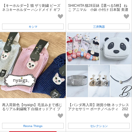
【キーホルダー】猫 ザリ刺繍 ビーズ
SHICHITA 猫28豆鉢【選べる5柄】 ね
ネコキーホルダー ハンドメイド ギフ
こ アニマル 小鉢 小付け 日本製 美濃
ト プレゼント
焼 陶器 かわいい ギフトにも♪
キシマ
三井陶器
再入荷新色【nyaigs】毛並みまで感じ
【パンダ再入荷】雑貨小物 ネックレス
るリアル刺繍靴下 白猫オッドアイ プ
アクセサリー ポーチノベルティ 202
レゼント 誕生日 母の日
6年 通年定番 BRILLANTE東京
Reona Things
セレクション