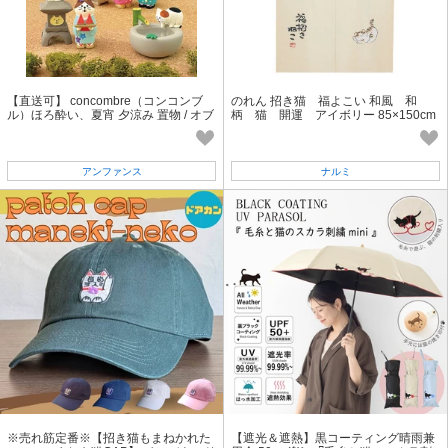
【直送可】 concombre（コンコンブ
のれん 招き猫 福よこい 和風 和
ル）ほろ酔い、夏宵 夕涼み 置物 / オブ
柄 猫 開運 アイボリー 85×150cm
ジェ / 縁起物
アンファンス
ナルミ
※売れ筋定番※【招き猫もまねかれた
【遮光＆遮熱】黒コーティング晴雨兼