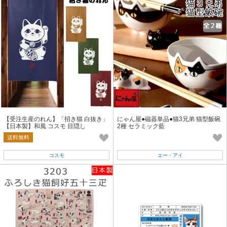
【受注生産のれん】「招き猫 白抜き」
にゃん屋●磁器単品●猫3兄弟 猫型飯碗
【日本製】和風 コスモ 目隠し
2種 セラミック藍
送料無料
コスモ
エー・アイ