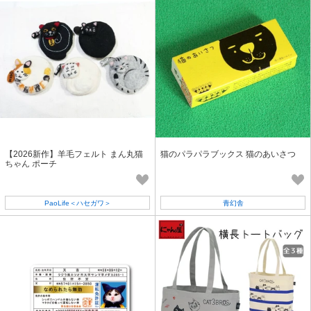
【2026新作】羊毛フェルト まん丸猫
猫のパラパラブックス 猫のあいさつ
ちゃん ポーチ
PaoLife＜ハセガワ＞
青幻舎