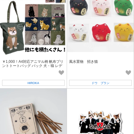
￥1,000！A4対応アニマル柄 帆布プリ
風水置物 招き猫
ントトートバッグ バック 犬・猫 レデ
ィース
HIROKA
ドウ プラン