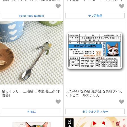
ぐるみ/寝具/癒し/快眠
グカップ 猫 日本製】ヤマ吾陶器
Fuku Fuku Nyanko
ヤマ吾陶器
猫カトラリー 三毛猫[日本製/燕三条/洋
LCS-447 なめ猫 免許証 なめ猫ダイカ
食器]
ットビニールステッカー
やまに
ゼネラルステッカー