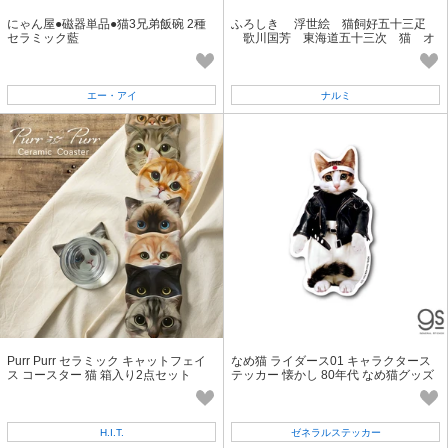
にゃん屋●磁器単品●猫3兄弟飯碗 2種
ふろしき 浮世絵 猫飼好五十三疋
セラミック藍
歌川国芳 東海道五十三次 猫 オ
ーガニックコットン 70cmx70cm
エー・アイ
ナルミ
Purr Purr セラミック キャットフェイ
なめ猫 ライダース01 キャラクタース
ス コースター 猫 箱入り2点セット
テッカー 懐かし 80年代 なめ猫グッズ
LCS1302 gs 公式
H.I.T.
ゼネラルステッカー