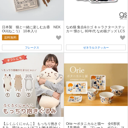
日本製 猫と一緒に楽しむお香 NEK
なめ猫 集合&ロゴ キャラクターステッ
OU(ねこう) 10本入り
カー 懐かし 80年代 なめ猫グッズ LCS
1306 gs 公式
送料無料
フレークス
ゼネラルステッカー
【ふくふくにゃんこ】 もっちり抱きぐ
Orie 〜ボタニカルと猫〜 全6形状
るみ 猫/キャット/ギフト/抱き枕/ぬい
【美濃焼 皿 プレート ボウル マ