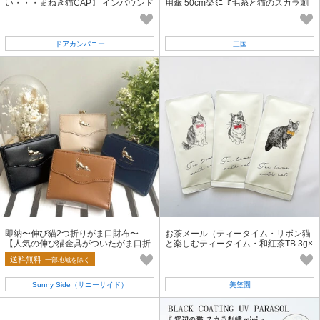
い・・・まねき猫CAP】 インバウンド
用傘 50cm楽ﾐﾆ『毛糸と猫のスカラ刺
繍mini』【2026SS新作】
ドアカンパニー
三国
即納〜伸び猫2つ折りがま口財布〜
お茶メール（ティータイム・リボン猫
【人気の伸び猫金具がついたがま口折
と楽しむティータイム・和紅茶TB 3g×
財布】
5P）【ギフト/御礼/ネコ】
送料無料
一部地域を除く
Sunny Side（サニーサイド）
美笠園