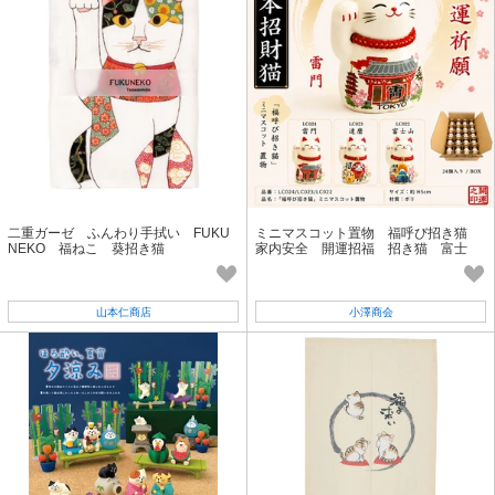
二重ガーゼ ふんわり手拭い FUKU
ミニマスコット置物 福呼び招き猫
NEKO 福ねこ 葵招き猫
家内安全 開運招福 招き猫 富士
山 ダルマ 雷門 インバウンド
山本仁商店
小澤商会