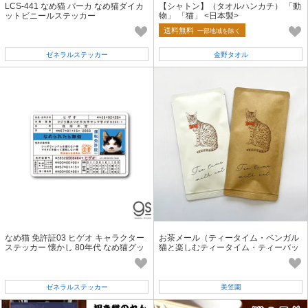
LCS-441 なめ猫 パーカ なめ猫ダイカ
【シャトン】（タオルハンカチ） 「動
ットビニールステッカー
物」 「猫」 <日本製>
送料無料
一部地域を除く
ゼネラルステッカー
金野タオル
なめ猫 免許証03 ヒゲオ キャラクター
お茶メール（ティータイム・ベンガル
ステッカー 懐かし 80年代 なめ猫グッ
猫と楽しむティータイム・ティーバッ
ズ LCS1309 gs 公式
グ）【煎茶/ほうじ茶/ネコ】
ゼネラルステッカー
美笠園