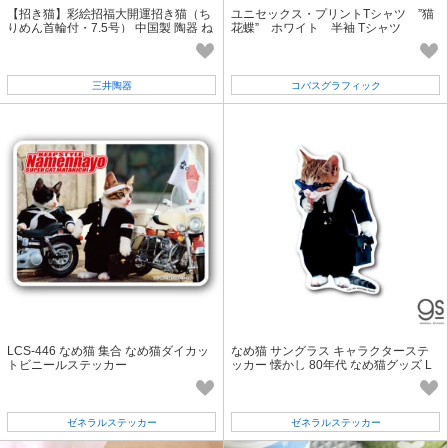
【招き猫】彩絵招福大開運招き猫（ち
ユニセックス・プリントTシャツ ”猫
りめん首輪付・7.5号） 中国製 陶器 ね
花蝶” ホワイト 半袖 Tシャツ
こ 置物 縁起物 ギフト
三井陶器
コバスグラフィック
LCS-446 なめ猫 集合 なめ猫ダイカッ
なめ猫 サングラス キャラクターステ
トビニールステッカー
ッカー 懐かし 80年代 なめ猫グッズ L
CS1304 gs 公式
ゼネラルステッカー
ゼネラルステッカー