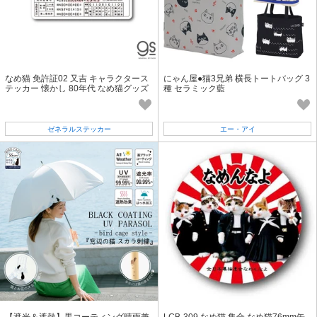
なめ猫 免許証02 又吉 キャラクタース
にゃん屋●猫3兄弟 横長トートバッグ 3
テッカー 懐かし 80年代 なめ猫グッズ
種 セラミック藍
LCS1308 gs 公式
ゼネラルステッカー
エー・アイ