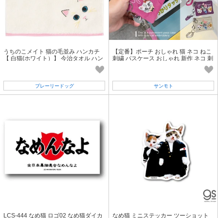
うちのこメイト 猫の毛並み ハンカチ
【定番】ポーチ おしゃれ 猫 ネコ ねこ
【 白猫(ホワイト）】 今治タオル ハン
刺繍 パスケース おしゃれ 新作 ネコ 刺
カチ 日本製 ねこ
繍 伸びるリール
プレーリードッグ
サンモト
LCS-444 なめ猫 ロゴ02 なめ猫ダイカ
なめ猫 ミニステッカー ツーショット