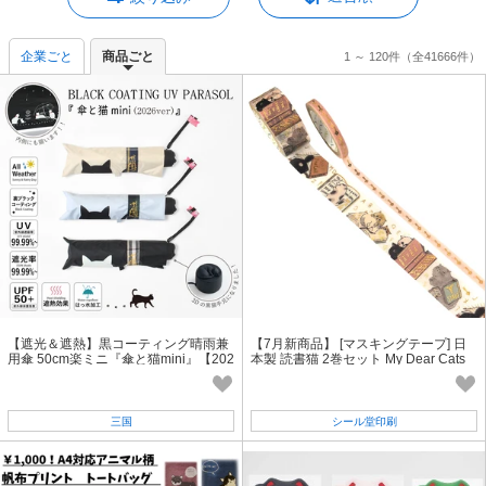
企業ごと
商品ごと
1 ～ 120件
（全41666件）
【遮光＆遮熱】黒コーティング晴雨兼
【7月新商品】 [マスキングテープ] 日
用傘 50cm楽ミニ『傘と猫mini』【202
本製 読書猫 2巻セット My Dear Cats
6SSリニューアル】
きらぴか 箔押し 猫
三国
シール堂印刷