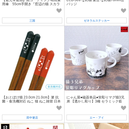
【遮光＆遮熱】黒コーティング晴雨兼
LCB-309 なめ猫 集合 なめ猫76mm缶
用傘 55cm手開き『窓辺の猫 スカラ
バッジ
刺繍』【2025SS】
三国
ゼネラルステッカー
【おとぼけ猫 23.0cm 21.0cm】箸 抗
にゃん屋●磁器単品●蛍彫りマグ猫3兄
菌・食洗機対応 ねこ 猫 ねこ雑貨 日本
弟 【透かし彫り】3種 セラミック藍
製［動物］[猫グッズ]
田中箸店
エー・アイ