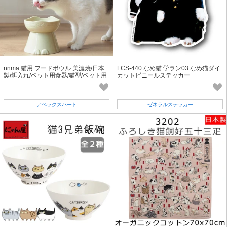
nnma 猫用 フードボウル 美濃焼/日本
LCS-440 なめ猫 学ラン03 なめ猫ダイ
製/餌入れ/ペット用食器/猫型/ペット用
カットビニールステッカー
品/猫/ねこ/アニマル
アペックスハート
ゼネラルステッカー