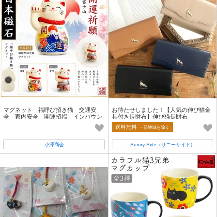
マグネット 福呼び招き猫 交通安
お待たせしました！【人気の伸び猫金
全 家内安全 開運招福 インバウン
具付き長財布】伸び猫長財布
ド 招き猫 富士山 ダルマ 雷門
送料無料
一部地域を除く
小澤商会
Sunny Side（サニーサイド）