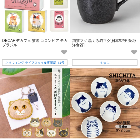
DECAF デカフェ 猫珈 コロンビア モカ
猫猫マグ 黒くろ猫マグ[日本製/美濃焼/
ブラジル
洋食器]
ネオウィング ライフスタイル事業部（1号
やまに
店）