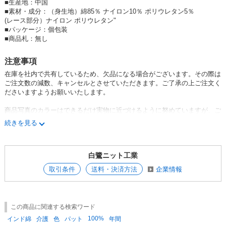
■
生産地：中国
■
素材・成分：（身生地）綿85％ ナイロン10％ ポリウレタン5％
(レース部分）ナイロン ポリウレタン"
■
パッケージ：個包装
■
商品札：無し
注意事項
在庫を社内で共有しているため、欠品になる場合がございます。その際は
ご注文数の減数、キャンセルとさせていただきます。ご了承の上ご注文く
ださいますようお願いいたします。
商品写真のカラーはできるだけ実物に近づけるように努めていますが、ご
覧になるパソコンなどのモニターの設定、部屋の照明によっては、実際の
続きを見る
色味とは異なって見える場合がございます。あらかじめご理解くださいま
すようお願いいたします。
白鷺ニット工業
取引条件
送料・決済方法
企業情報
この商品に関連する検索ワード
100%
インド綿
介護
色
パット
年間