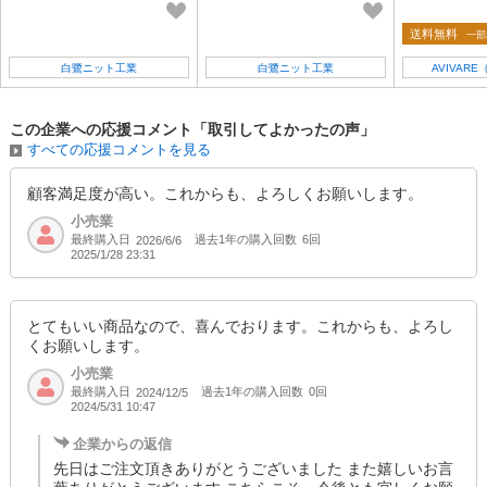
間
ーフ
れ
送料無料
一部
白鷺ニット工業
白鷺ニット工業
AVIVAR
この企業への応援コメント「取引してよかったの声」
すべての応援コメントを見る
顧客満足度が高い。これからも、よろしくお願いします。
小売業
最終購入日
過去1年の購入回数
6回
2026/6/6
2025/1/28 23:31
とてもいい商品なので、喜んでおります。これからも、よろし
くお願いします。
小売業
最終購入日
過去1年の購入回数
0回
2024/12/5
2024/5/31 10:47
企業からの返信
先日はご注文頂きありがとうございました また嬉しいお言