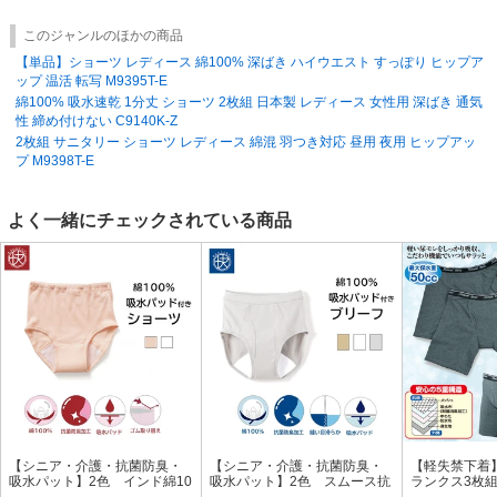
このジャンルのほかの商品
【単品】ショーツ レディース 綿100% 深ばき ハイウエスト すっぽり ヒップア
ップ 温活 転写 M9395T-E
綿100% 吸水速乾 1分丈 ショーツ 2枚組 日本製 レディース 女性用 深ばき 通気
性 締め付けない C9140K-Z
2枚組 サニタリー ショーツ レディース 綿混 羽つき対応 昼用 夜用 ヒップアッ
プ M9398T-E
よく一緒にチェックされている商品
【シニア・介護・抗菌防臭・
【シニア・介護・抗菌防臭・
【軽失禁下着
吸水パット】2色 インド綿10
吸水パット】2色 スムース抗
ランクス3枚組
0%吸水パット付ショーツ 年
菌防臭加工吸水パッド付ブリ
★メンズ イン