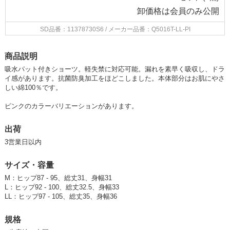
卸価格は
会員のみ公開
SD品番：11378730S6
/ メーカー品番：Q5016T-LL-PI
商品説明
吸水パット付きショーツ。軽失禁に対応可能。漏れを素早く吸収し、ドラ
イ感があります。抗菌防臭加工をほどこしました。本体部分はお肌にやさ
しい綿100％です。
ピンクのカラーバリエーションがあります。
出荷
3営業日以内
サイズ・容量
M：ヒップ87 - 95、総丈31、身幅31
L：ヒップ92 - 100、総丈32.5、身幅33
LL：ヒップ97 - 105、総丈35、身幅36
規格