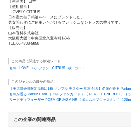
【生産国】 日本
【使用精油】
- LOVELY CITRUS -
日本産の柚子精油をベースにブレンドした、
男女問わずにご使用いただけるフレッシュなシトラスの香りです。
【販売元】
山本香料株式会社
大阪府大阪市中央区北久宝寺町1-3-6
TEL:06-4708-5858
この商品に関連する検索ワード
LOVE
CITRUS
名刺
パルファン
枚
ガード
このジャンルのほかの商品
【実店舗会員限定 5箱に1箱 サンプル テスター 見本 付き】名刺が香る Parfun C
名刺が香る Parfun Card （ パルファンカード ）〔 PERFECT NEROL
リードディフューザー POEM OF JASMINE 〔ポエムオブジャスミン 〕 120m
この企業の関連商品