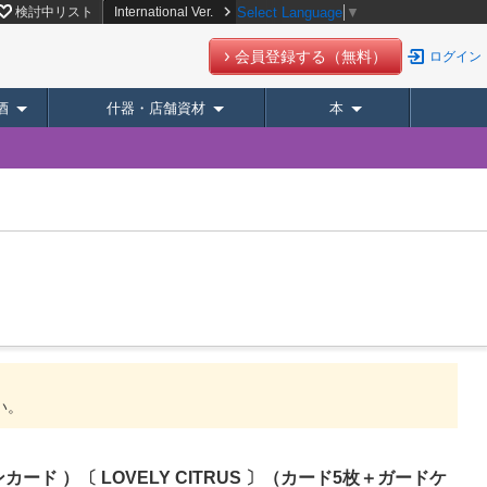
サイト【スーパーデリバリー】
検討中リスト
International Ver.
Select Language
▼
会員登録する（無料）
ログイン
酒
什器・店舗資材
本
い。
ァンカード ）〔 LOVELY CITRUS 〕（カード5枚＋ガードケ