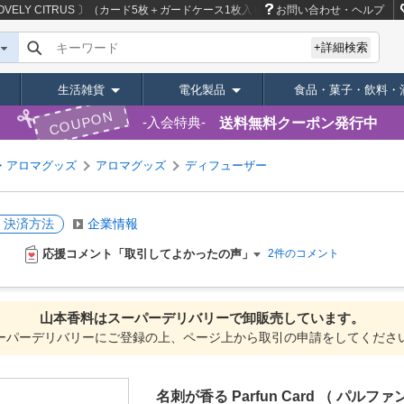
 LOVELY CITRUS 〕（カード5枚＋ガードケース1枚入り）
商品ページ｜卸・仕入れ
お問い合わせ・ヘルプ
キーワード
+詳細検索
生活雑貨
電化製品
食品・菓子・飲料・
COUPON
送料無料クーポン発行中
入会特典
・アロマグッズ
アロマグッズ
ディフューザー
・決済方法
企業情報
応援コメント「取引してよかったの声」
2件のコメント
山本香料は
スーパーデリバリーで
卸販売しています。
ーパーデリバリーにご登録の上、ページ上から取引の申請をしてくださ
名刺が香る Parfun Card （ パルフ