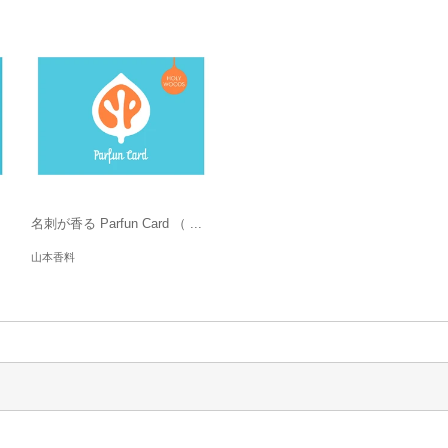
名刺が香る Parfun Card （ ...
山本香料