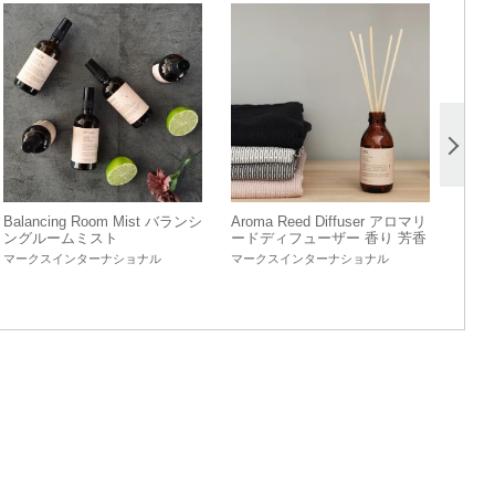
Balancing Room Mist バランシ
Aroma Reed Diffuser アロマリ
ングルームミスト
ードディフューザー 香り 芳香
インテリア
マークスインターナショナル
マークスインターナショナル