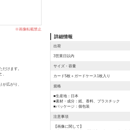
※画像転載禁止
詳細情報
出荷
3営業日以内
サイズ・容量
ただけます。
と、
カード5枚＋ガードケース1枚入り
りが広がり、
規格
■
生産地：日本
■
素材・成分：紙、香料、プラスチック
■
パッケージ：個包装
注意事項
【画像に関して】