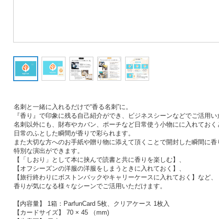
名刺と一緒に入れるだけで“香る名刺”に。
『香り』で印象に残る自己紹介ができ、ビジネスシーンなどでご活用い
名刺以外にも、財布やカバン、ポーチなど日常使う小物にに入れておく
日常のふとした瞬間が香りで彩られます。
また大切な方へのお手紙や贈り物に添えて頂くことで開封した瞬間に香
特別な演出ができます。
【「しおり」として本に挟んで読書と共に香りを楽しむ】、
【オフシーズンの洋服の洋服をしまうときに入れておく】、
【旅行終わりにボストンバックやキャリーケースに入れておく】など、
香りが気になる様々なシーンでご活用いただけます。
【内容量】 1箱：ParfunCard 5枚、クリアケース 1枚入
【カードサイズ】 70 × 45 （mm)