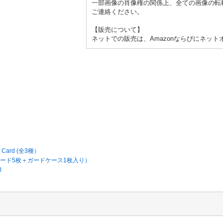
一部画像の肖像権の関係上、全ての画像の転
ご連絡ください。
【販売について】
ネットでの販売は、Amazonならびにネッ
ard (全3種）
I 〕（カード5枚＋ガードケース1枚入り）
l