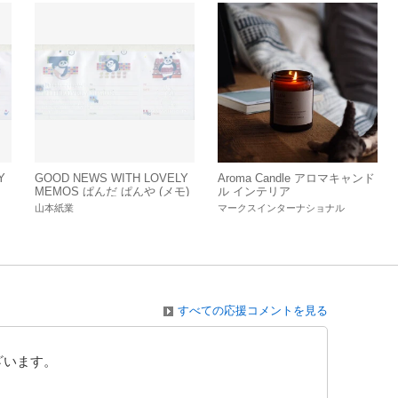
Y
GOOD NEWS WITH LOVELY
Aroma Candle アロマキャンド
MEMOS ぱんだ ぱんや (メモ)
ル インテリア
山本紙業
マークスインターナショナル
すべての応援コメントを見る
ざいます。