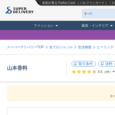
名刺が香る Parfun Card （ パルファンカード ）〔
すべて
ファッション
家具・インテリア
スーパーデリバリーTOP
全てのジャンル
生活雑貨
ヒーリング
取引条件
送料
山本香料
4.5
（3件）
ス