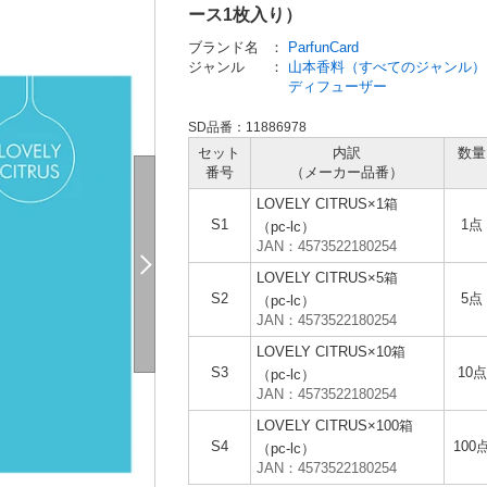
ース1枚入り）
ブランド名
：
ParfunCard
ジャンル
：
山本香料（すべてのジャンル）
ディフューザー
SD品番：11886978
セット
内訳
数量
番号
（メーカー
品番）
LOVELY CITRUS×1箱
S1
1点
（pc-lc）
JAN：4573522180254
LOVELY CITRUS×5箱
S2
5点
（pc-lc）
JAN：4573522180254
LOVELY CITRUS×10箱
S3
10点
（pc-lc）
JAN：4573522180254
LOVELY CITRUS×100箱
S4
100
（pc-lc）
JAN：4573522180254