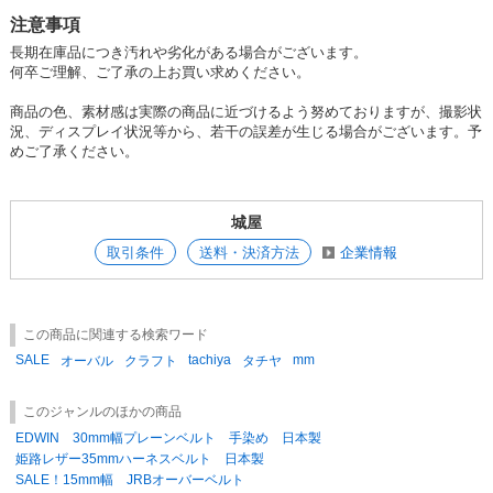
注意事項
長期在庫品につき汚れや劣化がある場合がございます。
何卒ご理解、ご了承の上お買い求めください。
商品の色、素材感は実際の商品に近づけるよう努めておりますが、撮影状
況、ディスプレイ状況等から、若干の誤差が生じる場合がございます。予
めご了承ください。
城屋
取引条件
送料・決済方法
企業情報
この商品に関連する検索ワード
SALE
tachiya
mm
オーバル
クラフト
タチヤ
このジャンルのほかの商品
EDWIN 30mm幅プレーンベルト 手染め 日本製
姫路レザー35mmハーネスベルト 日本製
SALE！15mm幅 JRBオーバーベルト