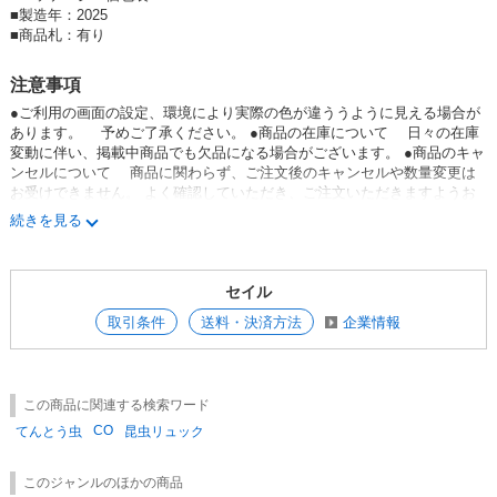
■
製造年：2025
■
商品札：有り
注意事項
●ご利用の画面の設定、環境により実際の色が違ううように見える場合が
あります。 予めご了承ください。 ●商品の在庫について 日々の在庫
変動に伴い、掲載中商品でも欠品になる場合がございます。 ●商品のキャ
ンセルについて 商品に関わらず、ご注文後のキャンセルや数量変更は
お受けできません。 よく確認していただき、ご注文いただきますようお
願いいたします。 ●JANコードについて 商品によっては、種類や形
続きを見る
状 色が違っても、共通JANコードを適用している場合が あります。
ご注文時にご確認していただけます様お願いいたします。
セイル
取引条件
送料・決済方法
企業情報
この商品に関連する検索ワード
CO
てんとう虫
昆虫リュック
このジャンルのほかの商品