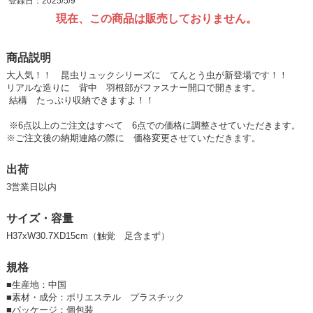
登録日：2025/5/9
現在、この商品は販売しておりません。
商品説明
大人気！！ 昆虫リュックシリーズに てんとう虫が新登場です！！
リアルな造りに 背中 羽根部がファスナー開口で開きます。
結構 たっぷり収納できますよ！！
※6点以上のご注文はすべて 6点での価格に調整させていただきます。
※ご注文後の納期連絡の際に 価格変更させていただきます。
出荷
3営業日以内
サイズ・容量
H37xW30.7XD15cm（触覚 足含まず）
規格
■
生産地：中国
■
素材・成分：ポリエステル プラスチック
■
パッケージ：個包装