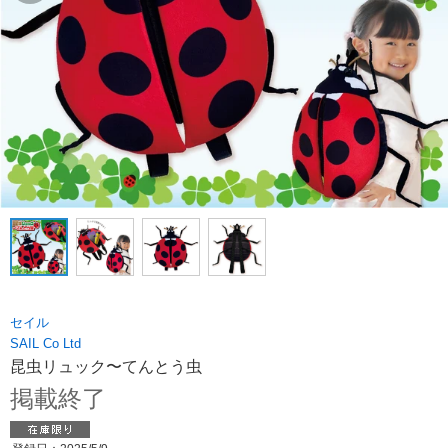
セイル
SAIL Co Ltd
昆虫リュック〜てんとう虫
掲載終了