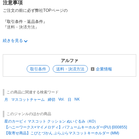
注意事項
＃シナモロール
ご注文の前に必ず弊社TOPページの
＃ポチャッコ
＃ポムポムプリン
『取引条件・返品条件』
＃ハンギョドン
『送料・決済方法』
＃タキシードサム
＃あひるのペックル
をご確認下さい。
＃バッドばつ丸
続きを見る
＃ウサハナ
【★一度に複数の納期の商品をご発注する際の注意点】
＃チョコキャット
※一度に納期が複数月に跨ぐご発注を頂いた場合、弊社にて受注データを
アルファ
分割して出荷させて頂く場合がございます。
その場合分割前では無く、分割後の確保商品に対しての送料適用となりま
取引条件
送料・決済方法
企業情報
す。
※弊社半期決算(1月)と本決算(7月)時期の月跨ぎの納期を含んだご発注
は、当月納期とそれ以外の受注データは分割対応とさせて頂きます。
それ以外の時期は翌々月以降の納期の場合は受注データを分割対応させて
この商品に関連する検索ワード
頂き、翌月納期予定のご発注は弊社にてお取り置き対応致します。
Vol.
NK
＜ご発注例：1＞
月
マスコットチャーム
締切
日
1月下旬納期・2月上旬納期のご発注を同時に頂いた場合→分割してそれぞ
れで出荷対応
このジャンルのほかの商品
＜ご発注例：2＞
星のカービィ マスコット クッション ぬいぐるみ（KO）
2月下旬納期・3月上旬納期のご発注を同時に頂いた場合→受注データは分
【ハニーワークス×マイメロディ】パフュームキーホルダー(PU) [000855]
割せずに2月下旬納期分を弊社にてお取り置き、3月上旬分と併せて出荷対
応
【取寄せ商品】こびとづかん ぶらぶらマスコットキーホルダー (MM)
＜ご発注例：3＞