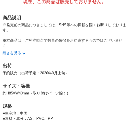
現在、この商品は販売しておりません。
商品説明
※発売前の商品につきましては、SNS等への掲載を固くお断りしておりま
す。
※本商品は、ご発注時点で数量の確保をお約束するものではございませ
ん。
※本商品はメーカーによる見込み生産品のため、生産数を大幅に上回るご
続きを見る
注文をいただいた場合、ご用意可能な数量が減少する場合がございます。
また、追加生産によりご用意が可能となった場合は、追加生産分を含めて
出荷
の出荷となるため、出荷時期がご案内の納期より遅れる場合がございま
す。
予約販売（出荷予定：2026年9月上旬）
※当商品は、販売ルート限定条件のもと、許可を得て販売しております。
サイズ・容量
景品・アミューズメント業界への販売は認められておりません。
予めご理解の上、ご購入いただきますようお願い申し上げます。
約H85×W40mm（取り付けパーツ除く）
＃ハセプロ
規格
＃サンリオ
＃Sanrio
■
生産地：中国
＃ハローキティ
■
素材・成分：AS、PVC、PP
＃マイメロディ
＃クロミ