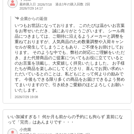
最終購入日
過去1年の購入回数
2回
2026/7/18
2026/7/29 14:17
企業からの返信
いつもお世話になっております。 このたびは温かいお言葉
をお寄せいただき、誠にありがとうございます。 シール商
品につきましては、ご期待に沿えるようメーカーと調整を
重ねておりますが、人気商品のため数量調整や入荷キャン
セルが発生してしまうこともあり、ご不便をお掛けしてお
ります。 そのような中でも、弊社の対応にご理解をいただ
き、また代替商品のご提案についてもお役に立てていると
のお言葉を頂戴し、大変嬉しく拝見いたしました。 お子様
たちが商品を楽しみにしてくださり、喜んでお買い求めい
ただいているとのことは、私どもにとって何よりの励みで
す。 今後もできる限り多くの商品をお届けできるよう努め
てまいりますので、引き続きご愛顧のほどよろしくお願い
いたします。
2026/7/29 19:08
いい加減すぎる！ 何か月も前からの予約にも拘らず 直前にな
って「完売」はあんまりです・・・
小売業