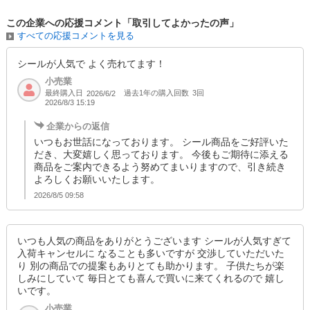
3営業日・5営業日・2週間・2月上旬納期のご発注を同時に頂いた場合→3
この企業への応援コメント「取引してよかったの声」
営業日・5営業日・2週間は併せて出荷、2月上旬納期分は2月上旬出荷対
すべての応援コメントを見る
応
＜ご発注例：4＞
3営業日・2週間納期のご発注を同時に頂いた場合→受注データは分割せず
シールが人気で よく売れてます！
2週間の納期が揃ったら出荷対応
小売業
※複数納期を同時にご発注の場合は上記対応となりますので、大変恐縮で
最終購入日
過去1年の購入回数
3回
2026/6/2
はございますが事前にご了承下さいますようお願い申し上げます。
2026/8/3 15:19
【★購入制限有りの記載のある商品の発注について】
企業からの返信
※「内訳」または「商品名」に『購入制限』と記載のある商品につきまし
いつもお世話になっております。 シール商品をご好評いた
ては、システムの仕様上購入制限以上の数量をご注文出来ますが、出荷時
だき、大変嬉しく思っております。 今後もご期待に添える
に数量を購入制限数まで数量調整致します。
商品をご案内できるよう努めてまいりますので、引き続き
また、同日に複数のご注文を確認した場合は、複数受注分はキャンセルさ
よろしくお願いいたします。
せて頂きますのでご了承お願いします。
2026/8/5 09:58
いつも人気の商品をありがとうございます シールが人気すぎて
入荷キャンセルに なることも多いですが 交渉していただいた
り 別の商品での提案もありとても助かります。 子供たちが楽
しみにしていて 毎日とても喜んで買いに来てくれるので 嬉し
いです。
小売業