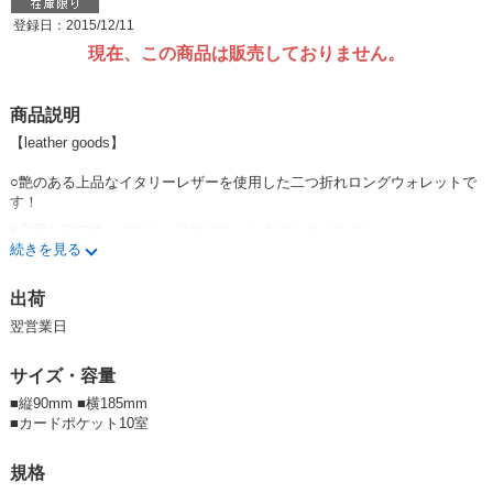
登録日：2015/12/11
現在、この商品は販売しておりません。
商品説明
【leather goods】
○艶のある上品なイタリーレザーを使用した二つ折れロングウォレットで
す！
○定番な形で使いやすく、収納ポケットも沢山あります！
続きを見る
○イタリアレザー独特の風合いを楽しめる商品です!
○個別に箱あり・イタリータグ付き！
出荷
翌営業日
【イタリア革について】
1989年イタリアトスカーナ地方サンタクローチェにて創業のYANKEE社
サイズ・容量
製ベジタブルタンニンレザーを使用。
■縦90mm ■横185mm
植物性タンニンでなめされたベジタブルタンニンレザーは自然に変える環
■カードポケット10室
境のやさしい革です。
また、使い込む程に風合いが上質な革が魅力です。
規格