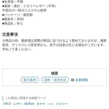
■
生産地：中国
■
素材・成分：イタリーレザー（牛革）
中部分の一部ポリエステル使用
■
パッケージ：個別箱
■
製造年：2024
■
商品札：有り
注意事項
※商品の色、素材感は実際の商品に近づけるよう努めておりますが、撮影
状況、ディスプレイ状況等から、若干の誤差が生じる場合がございます。
予めご了承ください。
城屋
取引条件
送料・決済方法
企業情報
この商品に関連する検索ワード
SALE
tachiya
レザー
タチヤ
ハイ
イタリー