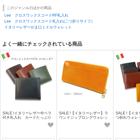
このジャンルのほかの商品
Lee クロスワックスコードRF札入れ
Lee クロスワックスコード札入れ(二つ折りサイフ）
イタリーレザーがま口ミドルウォレット
よく一緒にチェックされている商品
SALE !イタリーレザー中ベラ
SALE !【イタリーレザー】ラ
SALE !【
付き札入れ カードたっぷり
ウンドジップロングウォレッ
つ折れウォレ
入ります！
ト！色バリも豊富な人気商品
ックハイクオ
です！
型です！