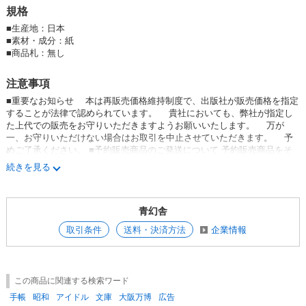
規格
様化・高額化が進みもはや《こども向け》と一括りにはできない 大人顔
負けの広告が頻出。 また人気キャラクターに加えてアイドルたちの起用
■
生産地：日本
が増加します。
■
素材・成分：紙
■
商品札：無し
夢や憧れに加えて性への関心や公害問題科学万能思想への懐疑 オイルシ
ョック以降台頭してきた世界終末への不安感……。
注意事項
当時の多感な少年少女たちの好奇心をも浮き彫りにさせる貴重な資料集で
す。
■重要なお知らせ 本は再販売価格維持制度で、出版社が販売価格を指定
することが法律で認められています。 貴社においても、弊社が指定し
た上代での販売をお守りいただきますようお願いいたします。 万が
編集：おおこしたかのぶ ほうとうひろし
一、お守りいただけない場合はお取引を中止させていただきます。 予
めご了承ください。 ■予約販売商品のご発送について 予約販売商品をそ
の他の書籍とあわせてご発注頂いた場合、基本的にすべてまとめて保留対
続きを見る
応とさせて頂き、予約商品が再入庫後にまとめて発送致します。 ※先に
その他書籍のみご発送希望の場合は、メッセージでお問い合わせくださ
い。 ＜例外ケース＞ 予約商品単体と、その他書籍のご注文総額がいずれ
青幻舎
も送料ロット以上の場合は、その他書籍を先に最短納期でお手配いたしま
す。
取引条件
送料・決済方法
企業情報
この商品に関連する検索ワード
手帳
昭和
アイドル
文庫
大阪万博
広告