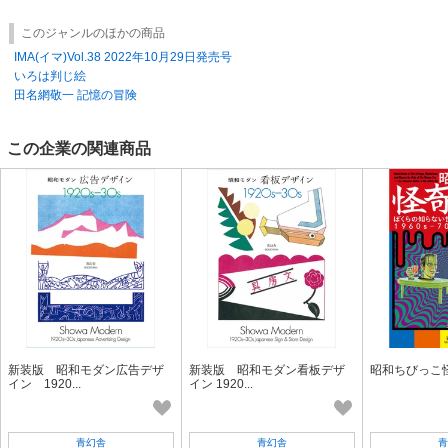
このジャンルのほかの商品
IMA(イマ)Vol.38 2022年10月29日発売号
いろは判じ絵
田名網敬一 記憶の冒険
この企業の関連商品
新装版 昭和モダン広告デザ
新装版 昭和モダン看板デザ
昭和ちびっこ
イン 1920...
イン 1920...
青幻舎
青幻舎
青