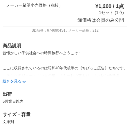
メーカー希望小売価格（税抜）
¥1,200 / 1点
1セット (1点)
卸価格は
会員のみ公開
SD品番：6746904S1
/ メーカー品番：212
商品説明
昔懐かしい子供社会への時間旅行へようこそ！
ここに収録されているのは昭和40年代後半の《ちびっこ広告》たちです。
「あしたのジョー」「巨人の星」「もーれつア太郎」「ハレンチ学園」
「タイガーマスク」「仮面ライダー」「マジンガーZ」など人気作の連載
続きを見る
や ヤングアイドルの表紙起用で時代を席巻した当時の児童向け雑誌は 当
時の読者に楽しみや成長を与えた一方その媒体である雑誌そのものは 大
出荷
量消費とともに破棄されてきました。
5営業日以内
人気作品は単行本やTVアニメとなり永遠の命を手に入れましたが 同時に
その誌面を飾っていたカラフルな広告は絶滅状態でした。
サイズ・容量
そこで現存する古書を元にデジタルの力を借りて当時の色合いを完全再現
文庫判
し 21世紀に残すことを目的としたのが本シリーズです。
この時代の児童向け雑誌広告の特徴は読者層の拡充にともない 商品の多