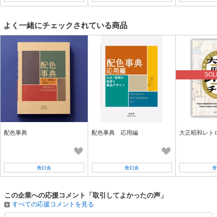
よく一緒にチェックされている商品
SOL
配色事典
配色事典 応用編
大正昭和レト
青幻舎
青幻舎
青
この企業への応援コメント「取引してよかったの声」
すべての応援コメントを見る