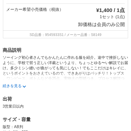
メーカー希望小売価格（税抜）
¥1,400 / 1点
1セット (1点)
卸価格は
会員のみ公開
SD品番：9545933S1
/ メーカー品番：S8149
商品説明
ソーイング初心者さんでもかんたんに作れる服を紹介。途中で挫折しない
ように、学校で習う正しい洋裁というより、ちょっとゆる〜い解説でお届
け。多少ミシン縫いが曲がっても気にしない！でもここだけはキレイに、
というポイントをおさえているので、できあがりはバッチリ！トップス
、ワンピース、ボトムなど全25点。実物大の型紙つき。プロセス解説つ
き。
続きを見る
69700-49 ブラウス チュニック スカート パンツ ベスト ジャンパ
出荷
ースカート
3営業日以内
綴込型紙2点
サイズ・容量
カテゴリー：ソーイング オールシーズンウェア
版型：AB判