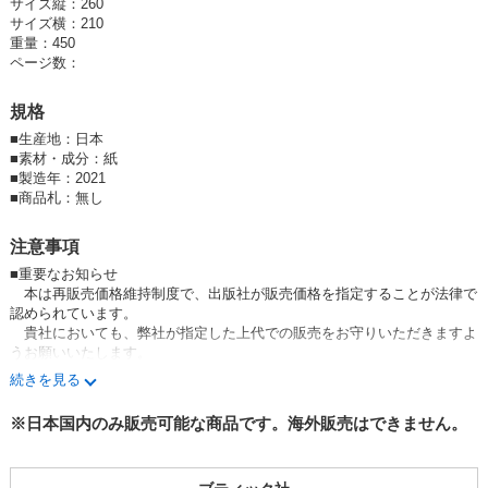
サイズ縦：260
サイズ横：210
重量：450
ページ数：
規格
■
生産地：日本
■
素材・成分：紙
■
製造年：2021
■
商品札：無し
注意事項
■重要なお知らせ
本は再販売価格維持制度で、出版社が販売価格を指定することが法律で
認められています。
貴社においても、弊社が指定した上代での販売をお守りいただきますよ
うお願いいたします。
万が一、お守りいただけない場合はお取引を中止させていただきます。
続きを見る
予めご了承ください。
※日本国内のみ販売可能な商品です。海外販売はできません。