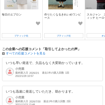
毎日のエプロン
作りたくなるきれいめワンピ
スカジャン 
ース
ィッチ ヒーロ
ジャン(L) 
ジャン
ブティック社
ブティック社
オ
この企業への応援コメント「取引してよかったの声」
すべての応援コメントを見る
いつも早い発送で、欠品もなく大変助かっています。
小売業
最終購入日
過去1年の購入回数
1回
2026/2/1
2022/1/28 10:57
いつも迅速に発送していただき、助かります。
小売業
最終購入日
過去1年の購入回数
2回
2026/7/30
2021/12/23 13:48