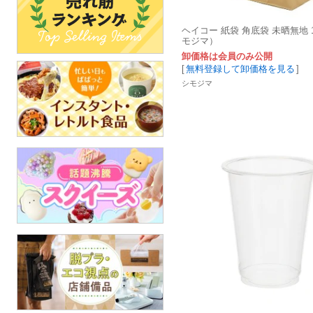
ヘイコー 紙袋 角底袋 未晒無地 
モジマ）
卸価格は会員のみ公開
[
無料登録して卸価格を見る
]
シモジマ