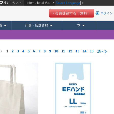
検討中リスト
International Ver.
Select Language
▼
会員登録する（無料）
ログイン
酒
什器・店舗資材
本
件）
1
2
3
4
5
6
7
8
9
10
11
12
13
14
15
次へ