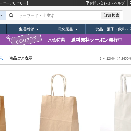
ーパーデリバリー】
お問い合わせ・ヘルプ
キーワード・企業名
+詳細検索
生活雑貨
電化製品
食品・菓子・飲料・
COUPON
送料無料クーポン発行中
入会特典
商品ごと表示
示
1 ～ 120件
（全2455