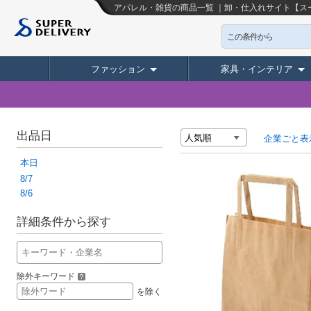
アパレル・雑貨の商品一覧 ｜卸・仕入れサイト【ス
この条件から
ファッション
家具・インテリア
出品日
企業ごと表
本日
8/7
8/6
詳細条件から探す
除外キーワード
を除く