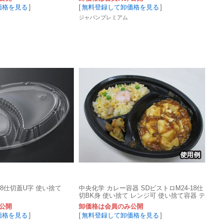
価格を見る
]
[
無料登録して卸価格を見る
]
ジャパンプレミアム
18仕切蓋U字 使い捨て
中央化学 カレー容器 SDビストロM24-18仕
切BK身 使い捨て レンジ可 使い捨て容器 テ
イクアウト
公開
卸価格は会員のみ公開
価格を見る
]
[
無料登録して卸価格を見る
]