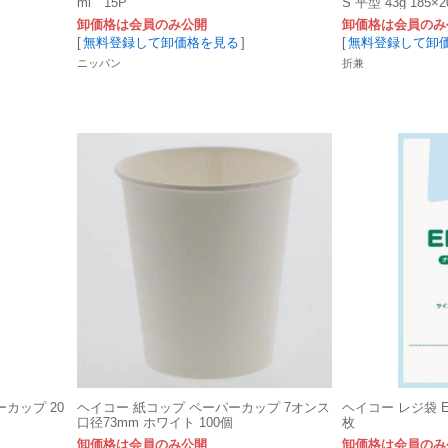
ml 15P
S 平型 43g 185×
卸価格は会員のみ公開
卸価格は会員のみ
[
無料登録して卸価格を見る
]
[
無料登録して卸
ニッパン
折兼
カップ 20
ヘイコー 紙コップ ペーパーカップ 7オンス
ヘイコー レジ袋 E
口径73mm ホワイト 100個
枚
卸価格は会員のみ公開
卸価格は会員のみ