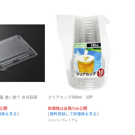
7 蓋 使い捨て 弁当容器
クリアカップ340ml 10P
公開
卸価格は会員のみ公開
価格を見る
]
[
無料登録して卸価格を見る
]
ジャパンプレミアム