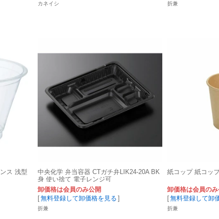
カネイシ
折兼
オンス 浅型
中央化学 弁当容器 CTガチ弁LIK24-20A BK
紙コップ 紙コップ 
身 使い捨て 電子レンジ可
卸価格は会員のみ公開
卸価格は会員のみ
[
無料登録して卸価格を見る
]
[
無料登録して卸
折兼
折兼