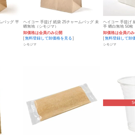
ムバッグ 平
ヘイコー 手提げ 紙袋 25チャームバッグ 未
ヘイコー 手提げ 
晒無地（シモジマ）
手 晒白無地 50
卸価格は会員のみ公開
卸価格は会員のみ
[
無料登録して卸価格を見る
]
[
無料登録して卸
シモジマ
シモジマ
S