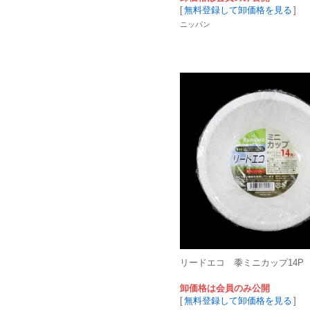
[
無料登録して卸価格を見る
]
ニッパン
リードエコ 黍ミニカップ14P
卸価格は会員のみ公開
[
無料登録して卸価格を見る
]