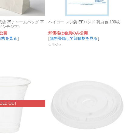
紙袋 25チャームバッグ 平
ヘイコー レジ袋 EFハンド 乳白色 100枚
枚（シモジマ）
公開
卸価格は会員のみ公開
価格を見る
]
[
無料登録して卸価格を見る
]
シモジマ
OLD OUT