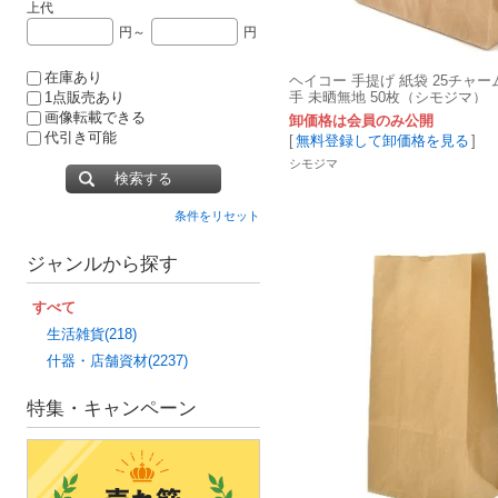
上代
円～
円
在庫あり
ヘイコー 手提げ 紙袋 25チャー
手 未晒無地 50枚（シモジマ）
1点販売あり
画像転載できる
卸価格は会員のみ公開
代引き可能
[
無料登録して卸価格を見る
]
シモジマ
検索する
条件をリセット
ジャンルから探す
すべて
生活雑貨(218)
什器・店舗資材(2237)
特集・キャンペーン