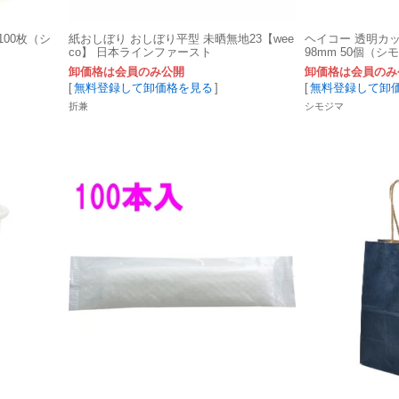
100枚（シ
紙おしぼり おしぼり平型 未晒無地23【wee
ヘイコー 透明カップ
co】 日本ラインファースト
98mm 50個（シ
卸価格は会員のみ公開
卸価格は会員のみ
[
無料登録して卸価格を見る
]
[
無料登録して卸
折兼
シモジマ