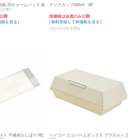
紙袋 25チャームバッグ 未
クリアカップ500ml 8P
モジマ）
公開
卸価格は会員のみ公開
価格を見る
]
[
無料登録して卸価格を見る
]
ジャパンプレミアム
ト 不織布おしぼり RE
ヘイコー エコパームボックス アラカルト 2