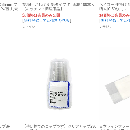
85mm プ
業務用 おしぼり 紙タイプ 丸 無地 100本入
ヘイコー 手提げ 
体/蓋 別売
【キッチン・調理用品】
晒 紺C 50枚（シ
卸価格は会員のみ公開
卸価格は会員のみ
[
無料登録して卸価格を見る
]
[
無料登録して卸
カネイシ
シモジマ
プ8P
【使い捨てのコップです】クリアカップ230
日本ラインファース