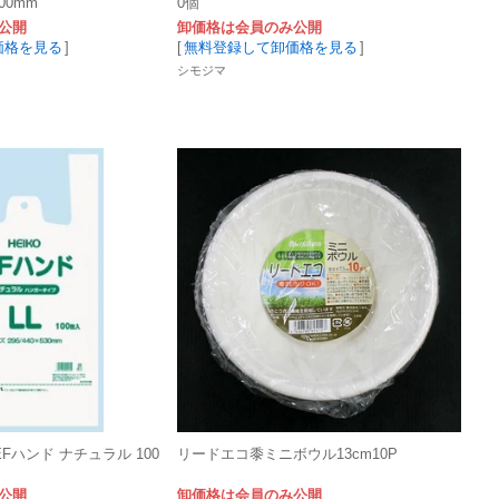
200mm
0個
公開
卸価格は会員のみ公開
価格を見る
]
[
無料登録して卸価格を見る
]
シモジマ
Fハンド ナチュラル 100
リードエコ黍ミニボウル13cm10P
公開
卸価格は会員のみ公開