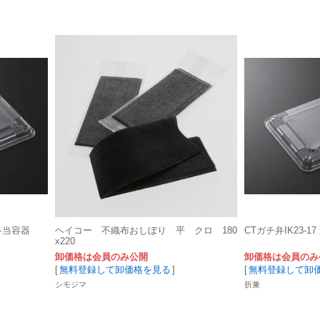
 弁当容器
ヘイコー 不織布おしぼり 平 クロ 180
CTガチ弁IK23-1
x220
卸価格は会員のみ公開
卸価格は会員のみ
[
無料登録して卸価格を見る
]
[
無料登録して卸
シモジマ
折兼