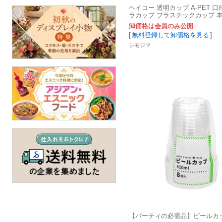
ヘイコー 透明カップ A-PET 口径
ラカップ プラスチックカップ 本
50個
卸価格は会員のみ公開
[
無料登録して卸価格を見る
]
シモジマ
【パーティの必需品】ビールカッ