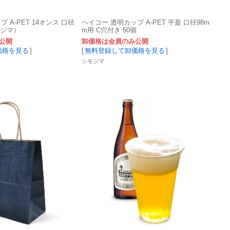
 A-PET 14オンス 口径
ヘイコー 透明カップ A-PET 平蓋 口径98m
モジマ）
m用 C穴付き 50個
公開
卸価格は会員のみ公開
価格を見る
]
[
無料登録して卸価格を見る
]
シモジマ