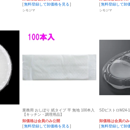
[
無料登録して卸価格を見る
]
[
無料登録して卸
シモジマ
シモジマ
業務用 おしぼり 紙タイプ 平 無地 100本入
SDビストロM24-
【キッチン・調理用品】
卸価格は会員のみ公開
卸価格は会員のみ
[
無料登録して卸価格を見る
]
[
無料登録して卸