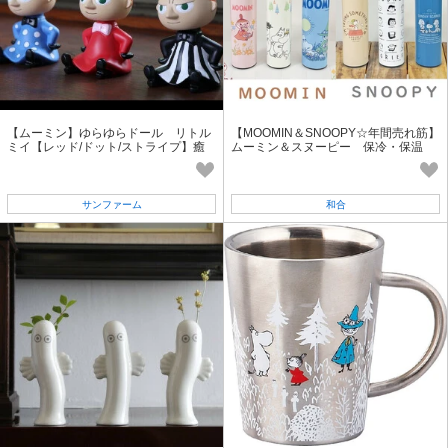
【ムーミン】ゆらゆらドール リトル
【MOOMIN＆SNOOPY☆年間売れ筋】
ミイ【レッド/ドット/ストライプ】癒
ムーミン＆スヌーピー 保冷・保温
しアイテム
直飲みステンレス水筒 480ml
サンファーム
和合