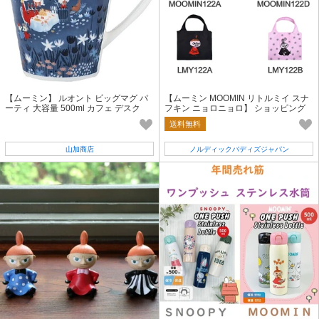
【ムーミン】 ルオント ビッグマグ パ
【ムーミン MOOMIN リトルミイ スナ
ーティ 大容量 500ml カフェ デスク
フキン ニョロニョロ】 ショッピング
バッグ
送料無料
山加商店
ノルディックバディズジャパン