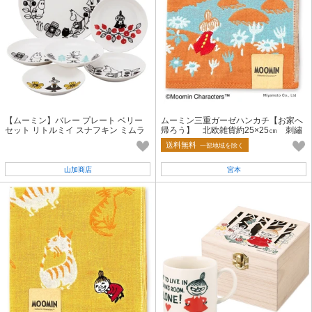
【ムーミン】バレー プレート ベリー
ムーミン三重ガーゼハンカチ【お家へ
セット リトルミイ スナフキン ミムラ
帰ろう】 北欧雑貨約25×25㎝ 刺繡
大皿 小皿 取り分け ギフト
ハンカチ
送料無料
一部地域を除く
山加商店
宮本