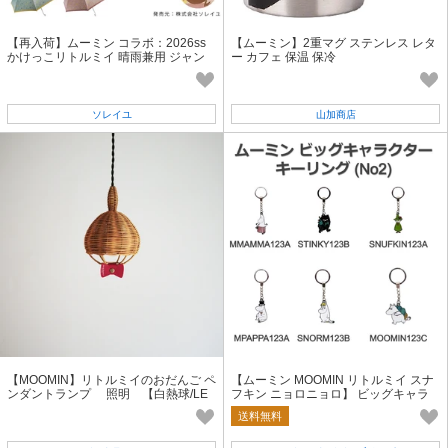
【再入荷】ムーミン コラボ：2026ss
【ムーミン】2重マグ ステンレス レタ
かけっこリトルミイ 晴雨兼用 ジャン
ー カフェ 保温 保冷
プ傘 日傘 雨傘
ソレイユ
山加商店
【MOOMIN】リトルミイのおだんご ペ
【ムーミン MOOMIN リトルミイ スナ
ンダントランプ 照明 【白熱球/LE
フキン ニョロニョロ】 ビッグキャラ
D球】
クター キーリング No2【人気商品】
送料無料