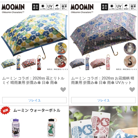
ムーミン コラボ：2026ss 花とリトル
ムーミン コラボ：2026ss お花畑柄 晴
ミイ 晴雨兼用 折畳み傘 日傘 雨傘
雨兼用 折畳み傘 日傘 雨傘 UVカット
ソレイユ
ソレイユ