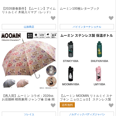
【2026新春新作】【ムーミン】アイム
ムーミン100枚レターブック
リトルミイ 木箱入りマグ（レッド）
山加商店
パイインターナショナル
【再入荷】ムーミン コラボ：2026ss
【ムーミン MOOMIN リトルミイ スナ
お花畑柄 晴雨兼用 ジャンプ傘 日傘 雨
フキン ニョロニョロ】 ステンレス製
傘 長傘
保温ボトル
送料無料
ソレイユ
ノルディックバディズジャパン