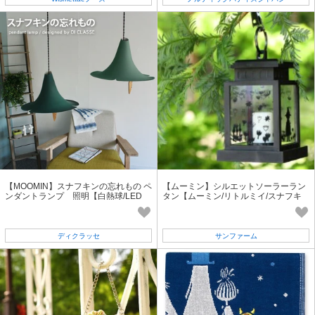
【MOOMIN】スナフキンの忘れもの ペ
【ムーミン】シルエットソーラーラン
ンダントランプ 照明【白熱球/LED
タン【ムーミン/リトルミイ/スナフキ
球】
ン】園芸・ガーデニング用品 LED
ディクラッセ
サンファーム