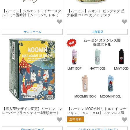
【ムーミン】シルエットワイヤースタ
【ムーミン】ルオント ビッグマグ 丘
ンドミニ置時計【ムーミン/リトルミ
大容量 500ml カフェ デスク
イ/スナフキン】アナログ 卓上
サンファーム
山加商店
【再入荷!デザイン変更】ムーミン フ
【ムーミン MOOMIN リトルミイ スナ
レーバーブラックティー4種類セット
フキン ニョロニョロ】 ステンレス製
（ティーバッグ）
保温ボトル
送料無料
Wismettacフーズ
ノルディックバディズジャパン