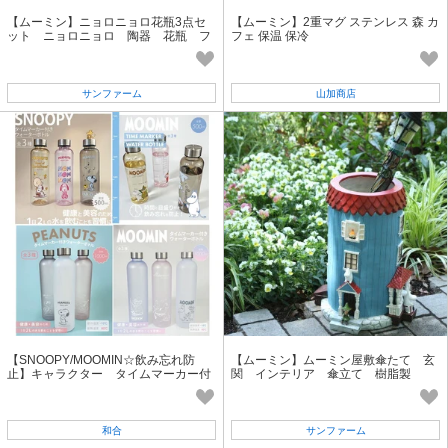
【ムーミン】ニョロニョロ花瓶3点セ
【ムーミン】2重マグ ステンレス 森 カ
ット ニョロニョロ 陶器 花瓶 フ
フェ 保温 保冷
ラワーベース 癒し
サンファーム
山加商店
【SNOOPY/MOOMIN☆飲み忘れ防
【ムーミン】ムーミン屋敷傘たて 玄
止】キャラクター タイムマーカー付
関 インテリア 傘立て 樹脂製
きウォーターボトル
和合
サンファーム