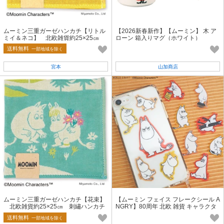
ムーミン三重ガーゼハンカチ【リトル
【2026新春新作】【ムーミン】 木 ア
ミイ＆ネコ】 北欧雑貨約25×25㎝
ローン 箱入りマグ（ホワイト）
刺繡ハンカチ
送料無料
一部地域を除く
宮本
山加商店
ムーミン三重ガーゼハンカチ【花束】
【ムーミン フェイス フレークシール A
北欧雑貨約25×25㎝ 刺繡ハンカチ
NGRY】80周年 北欧 雑貨 キャラクタ
ー 文具 手帳
送料無料
一部地域を除く