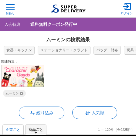
ログイン
MENU
送料無料クーポン発行中
入会特典
ムーミンの検索結果
食器・キッチン
ステーショナリー・クラフト
バッグ・財布
玩具
関連特集：
ムーミン
人気順
絞り込み
企業ごと
商品ごと
1 ～ 120件
（全9225件）