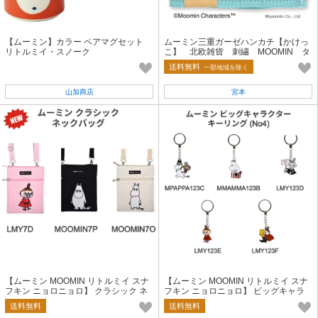
【ムーミン】カラー ペアマグセット
ムーミン三重ガーゼハンカチ【かけっ
リトルミイ・スノーク
こ】 北欧雑貨 刺繡 MOOMIN タ
オル ハンカチ
送料無料
一部地域を除く
山加商店
宮本
【ムーミン MOOMIN リトルミイ スナ
【ムーミン MOOMIN リトルミイ スナ
フキン ニョロニョロ】 クラシック ネ
フキン ニョロニョロ】 ビッグキャラ
ックバッグ
クター キーリング No4【人気商品】
送料無料
送料無料