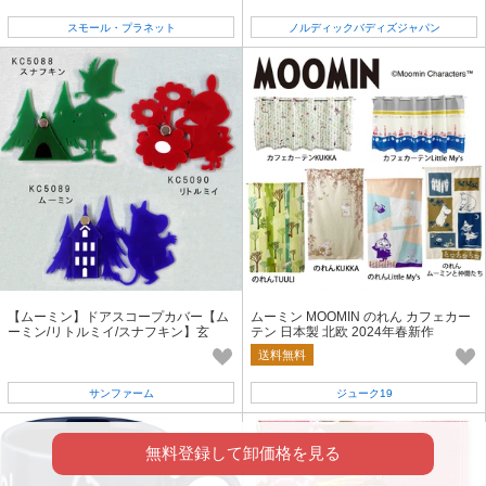
スモール・プラネット
ノルディックバディズジャパン
【ムーミン】ドアスコープカバー【ム
ムーミン MOOMIN のれん カフェカー
ーミン/リトルミイ/スナフキン】玄
テン 日本製 北欧 2024年春新作
関 防犯対策
送料無料
サンファーム
ジューク19
無料登録して卸価格を見る