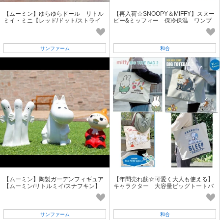
【ムーミン】ゆらゆらドール リトル
【再入荷☆SNOOPY＆MIFFY】スヌー
ミイ・ミニ【レッド/ドット/ストライ
ピー&ミッフィー 保冷保温 ワンプ
プ】癒しアイテム ミニサイズ
ッシュステンレス水筒 500ml
サンファーム
和合
【ムーミン】陶製ガーデンフィギュア
【年間売れ筋☆可愛く大人も使える】
【ムーミン/リトルミイ/スナフキン】
キャラクター 大容量ビッグトートバ
園芸・ガーデニング用品
ッグ 各種
サンファーム
和合