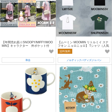
【年間売れ筋☆SNOOPY/MIFFY/MOO
【ムーミン MOOMIN リトルミイ スナ
MIN】キャラクター 外ポケット付
フキン ニョロニョロ】 Tシャツ（人気
き ショルダーバッグ
商品）🥳😍
送料無料
和合
ノルディックバディズジャパン