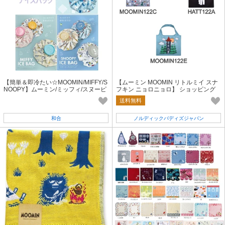
【簡単＆即冷たい☆MOOMIN/MIFFY/S
【ムーミン MOOMIN リトルミイ スナ
NOOPY】ムーミン/ミッフィ/スヌーピ
フキン ニョロニョロ】 ショッピング
ー アイスバッグ
バッグ
送料無料
和合
ノルディックバディズジャパン