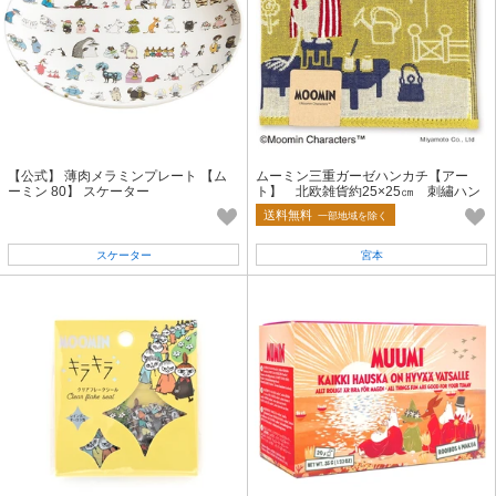
【公式】 薄肉メラミンプレート 【ム
ムーミン三重ガーゼハンカチ【アー
ーミン 80】 スケーター
ト】 北欧雑貨約25×25㎝ 刺繡ハン
カチ
送料無料
一部地域を除く
スケーター
宮本