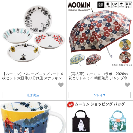
【ムーミン】バレー パスタプレート 4
【再入荷】ムーミン コラボ：2026ss
枚セット 大皿 取り分け皿 スナフキン
花とリトルミイ 晴雨兼用 ジャンプ傘
リトルミイ ミムラ
日傘 雨傘 長傘
山加商店
ソレイユ