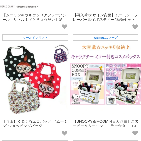
【ムーミンキラキラクリアフレークシ
【再入荷!デザイン変更】ムーミン フ
ール リトルミイときょうだい】箔
レーバールイボスティー4種類セット
キャラクター 北欧
（ティーバッグ）
ワールドクラフト
Wismettacフーズ
【再販】くるくるエコバッグ "ムーミ
【SNOOPY＆MOOMIN☆大容量】スヌ
ン" ショッピングバッグ
ーピー＆ムーミン ミラー付き コス
メボックス