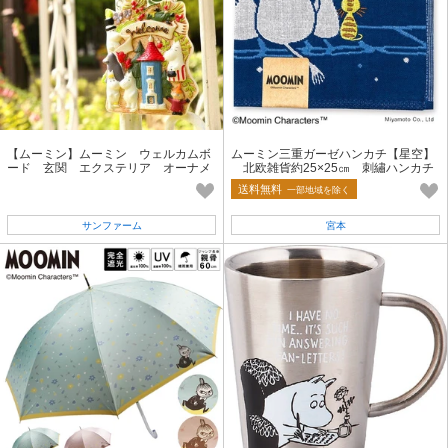
【ムーミン】ムーミン ウェルカムボ
ムーミン三重ガーゼハンカチ【星空】
ード 玄関 エクステリア オーナメ
北欧雑貨約25×25㎝ 刺繡ハンカチ
ント
送料無料
一部地域を除く
サンファーム
宮本