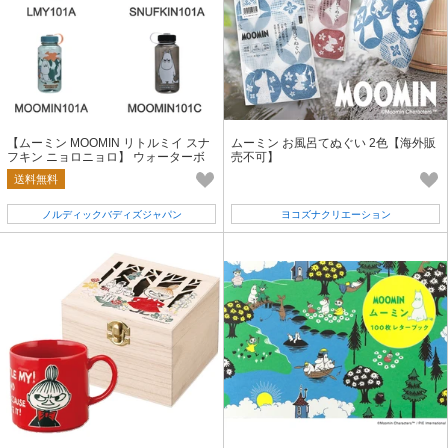
【ムーミン MOOMIN リトルミイ スナ
ムーミン お風呂てぬぐい 2色【海外販
フキン ニョロニョロ】 ウォーターボ
売不可】
トル（人気商品）
送料無料
ノルディックバディズジャパン
ヨコズナクリエーション