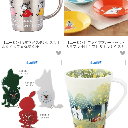
【ムーミン】2重マグ ステンレス リト
【ムーミン】 ファイブプレートセット
ルミイ カフェ 保温 保冷
カラフル 小皿 ギフト リトルミイ スナ
フキン ニョロニョロ スノーク
山加商店
山加商店