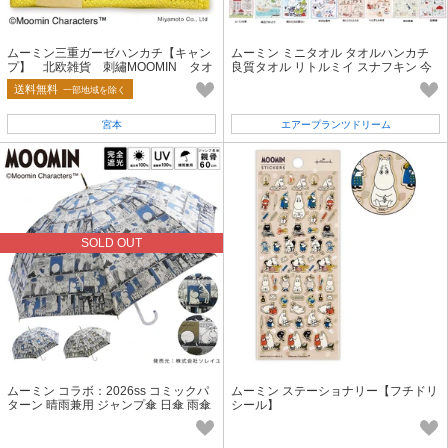
ムーミン三重ガーゼハンカチ【キャン
ムーミン ミニタオル タオルハンカチ
プ】 北欧雑貨 刺繡MOOMIN タオ
良質タオル リトルミイ スナフキン 今
ル ハンカチ
治タオル
送料無料
一部地域を除く
宮本
エアープランツドリーム
SOLD OUT
ムーミン コラボ：2026ss コミックパ
ムーミン ステーショナリー【フチドリ
ターン 晴雨兼用 ジャンプ傘 日傘 雨傘
シール】
長傘