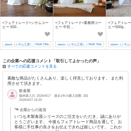
<フェアトレード>シサムコー
<フェアトレード>業務用コー
<フェアトレ
ヒー 500...
ヒー 中煎 ...
ヒー500g...
sisam（シサム工房）／FAIR TRA
sisam（シサム工房）／FAIR TRA
sisam（シサム
DE + design
DE + design
DE +
この企業への応援コメント「取引してよかったの声」
すべての応援コメントを見る
素敵な商品がたくさんあり、楽しく拝見しております。 また利
用させて頂きます。
飲食業
最終購入日
過去1年の購入回数
2回
2026/4/17
2026/4/27 16:20
企業からの返信
いつも木製食器シリーズのご注文をいただき、誠にありが
とうございます。 今後もフェアトレード商品を通して、お
客様に手仕事の良さをお伝えできれば嬉しいです。 これか