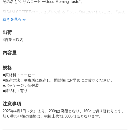
その名も“シサムコーヒーGood Morning Taste”。
SISAM COFFEEのコンセプトである「シンプルにおいしいこと、「みん
なが幸せになるコーヒー」であること」はそのままに、「朝に飲みたいコ
続きを見る
ーヒー」をテーマに焙煎されました。
出荷
柑橘系のような爽やかな酸味と、ナッツのような香ばしさが特徴です。
深煎りに比べ、より軽い飲み口で後味もすっきり。心地よく体を目覚めさ
3営業日以内
せてくれる朝の1杯になること間違いなしです！
内容量
*焙煎は京都で行われています
■ CGN（コーディリエラ・グリーン・ネットワーク）
規格
フィリピンのルソン島で活動する環境NGO「コーディリエラ・グリー
ン・ネットワーク(以下CGN)」は、山で自然と共に生きる人々の暮らしを
■
原材料：コーヒー
支えるため、CGNからは生産者グループに、コーヒー豆の仕入れ額とは
■
保存方法：冷暗所に保存し、開封後はお早めにご賞味ください。
別に18%のプレミアムが支払われています。
■
パッケージ：個包装
各世帯の人々がそれぞれCGNとともに、自分たちの生産活動と地球環
■
商品札：有り
境、健康との結びつきなどへの意識を高めながら、コーヒー栽培に取り組
んでいます。
注意事項
2025年4月1日（火）より、200gは廃盤となり、160gに切り替わります。
シサムコーヒーはフィリピン北部コーディリエラ地方で環境や伝統を守り
切り替わり後の価格は、税抜上代¥1,300／1点となります。
ながら暮らす小規模農家の人たちを支援するコーヒー。
認証は未取得ですが、化学肥料や農薬を用いず、多様な野菜や樹木と一緒