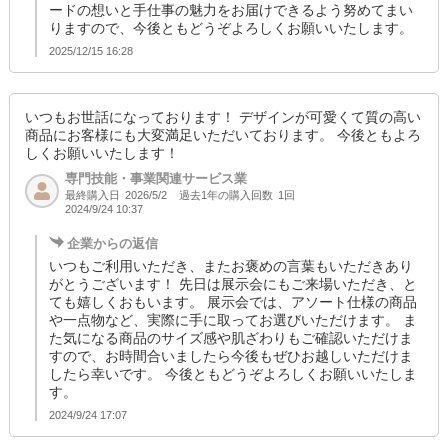
ードの想いと手仕事の魅力をお届けできるよう努めてまい
りますので、今後ともどうぞよろしくお願いいたします。
2025/12/15 16:28
いつもお世話になっております！ デザインが可愛くて質の高い
商品にお客様にも大変満足いただいております。 今後ともよろ
しくお願いいたします！
専門技能・事業関連サービス業
最終購入日
過去1年の購入回数
1回
2026/5/2
2024/9/24 10:37
企業からの返信
いつもご利用いただき、またお褒めの言葉もいただきあり
がとうございます！ 先日は展示会にもご来場いただき、と
ても嬉しくおもいます。 展示会では、アソート仕様の商品
や一点物など、実際に手に取ってお選びいただけます。 ま
た気になる商品のサイズ感や肌ざわりもご確認いただけま
すので、お時間合いましたら今後もぜひお越しいただけま
したら幸いです。 今後ともどうぞよろしくお願いいたしま
す。
2024/9/24 17:07