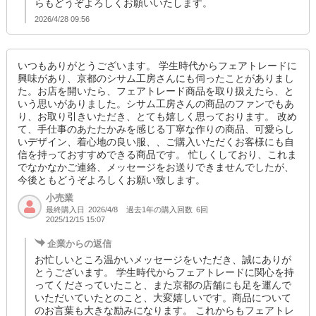
らもどうぞよろしくお願いいたします。
2026/4/28 09:56
いつもありがとうございます。 学生時代からフェアトレードに
興味があり、京都のシサム工房さんにも伺ったことがありまし
た。お店を開いたら、フェアトレード商品を取り扱えたら、と
いう思いがありました。シサム工房さんの商品のファンでもあ
り、お取り引きいただき、とても嬉しく思っております。 改め
て、手仕事のあたたかみを感じる丁寧な作りの商品、可愛らし
いデザイン、着心地の良い服、、ご購入いただくお客様にも自
信を持っておすすめできる商品です。 忙しくしており、これま
でなかなかご連絡、メッセージをお送りできませんでしたが、
今後ともどうぞよろしくお願い致します。
小売業
最終購入日
過去1年の購入回数
6回
2026/4/8
2025/12/15 15:07
企業からの返信
お忙しいところ温かいメッセージをいただき、誠にありが
とうございます。 学生時代からフェアトレードに関心を持
ってくださっていたこと、また京都の店舗にも足を運んで
いただいていたとのこと、大変嬉しいです。商品について
のお言葉も大きな励みになります。 これからもフェアトレ