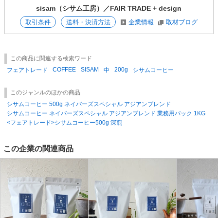
に栽培するアグロフォレストリー（森林農法）で育てられています。
sisam（シサム工房）／FAIR TRADE + design
取引条件
送料・決済方法
企業情報
取材ブログ
〜・〜・〜・〜・〜・〜・〜・〜・〜・〜・〜・〜・〜・〜・〜・〜・〜
フェアトレード／SDGs／エシカル／手仕事／ナチュラル
この商品に関連する検索ワード
＜POPダウンロード＞
COFFEE
SISAM
200g
フェアトレード
中
シサムコーヒー
コーヒーができるまで
味の目安
アイスコーヒー
このジャンルのほかの商品
【エシカルコレクション】【フェアトレード】
シサムコーヒー 500g ネイバーズスペシャル アジアンブレンド
EGmEWkn0TWg
シサムコーヒー ネイバーズスペシャル アジアンブレンド 業務用パック 1KG
<フェアトレード>シサムコーヒー500g 深煎
この企業の関連商品