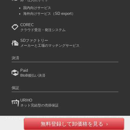
国内向けサービス
（SD export）
海外向けサービス
COREC
クラウド受注・発注システム
SDファクトリー
メーカーと工場のマッチングサービス
決済
Paid
BtoB後払い決済
保証
URIHO
ネット完結型の売掛保証
スーパーデリバリーは個人情報を暗号化して送信するSSLに対応しています。
(C) 2024 RACCOON COMMERCE, Inc. All rights reserved.
無料登録して卸価格を見る