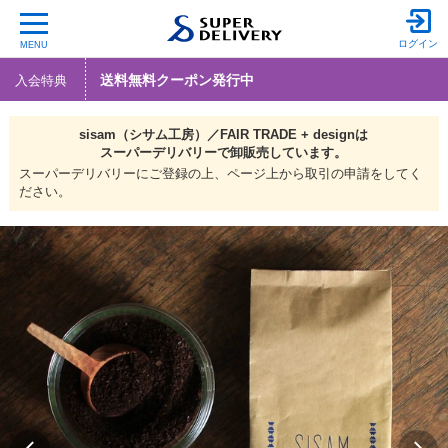
ログイン
MENU
送料無料クーポン発行中
入会特典
sisam（シサム工房）／FAIR TRADE + designは
スーパーデリバリーで
卸販売しています。
スーパーデリバリーにご登録の上、ページ上から取引の申請をしてく
ださい。