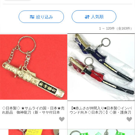
人気順
絞り込み
1 ～ 120件
（全163件）
◇日本製◇ ★サムライの国・日本★売
【■赤ふさが仲間入り■日本製◇インバ
れ筋品 御神龍刀（新・サヤ付日本
ウンド向き◇日本刀◇】◇新・護身刀
刀）キーホルダー
キーホルダー