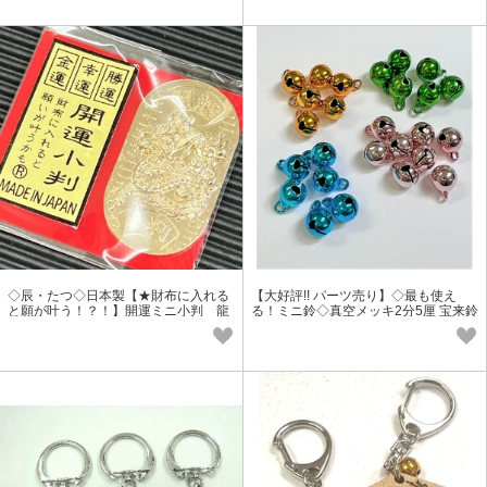
◇辰・たつ◇日本製【★財布に入れる
【大好評!! パーツ売り】◇最も使え
と願が叶う！？！】開運ミニ小判 龍
る！ミニ鈴◇真空メッキ2分5厘 宝来鈴
【各色】