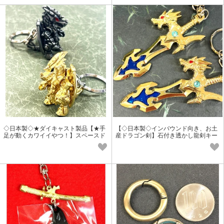
◇日本製◇★ダイキャスト製品【★手
【◇日本製◇インバウンド向き、お土
足が動くカワイイやつ！】スペースド
産ドラゴン剣】石付き透かし龍剣キー
ラゴン キーホルダー
ホルダー