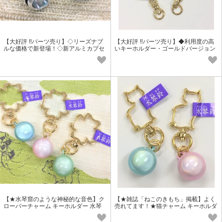
【大好評 !!パーツ売り】◇リーズナブ
【大好評 !!パーツ売り】◆利用度の高
ルな価格で新登場！◇新アルミカプセ
いキーホルダー・ゴールドバージョン
ル Sサイズ（40ミリ）
◆ワンタッチ（大）金メッキ
【★水琴窟のような神秘的な音色】ク
【★雑誌「ねこのきもち」掲載】よく
ローバーチャーム キーホルダー 水琴
売れてます！★猫チャーム キーホルダ
鈴5分玉（クリスタル）付
ー 水琴鈴5分玉付