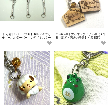
【大好評 !! パーツ売り】◆昭和の香り
◇2027年干支◇未（ひつじ）年【★平
◆キーホルダーパーツの元祖！スネー
和・調和・家族の安泰】木製 招福
ク25mm
（未）絵馬（大）キーホルダー