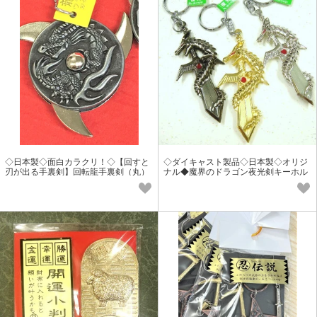
◇日本製◇面白カラクリ！◇【回すと
◇ダイキャスト製品◇日本製◇オリジ
刃が出る手裏剣】回転龍手裏剣（丸）
ナル◆魔界のドラゴン夜光剣キーホル
キーホルダー
ダー