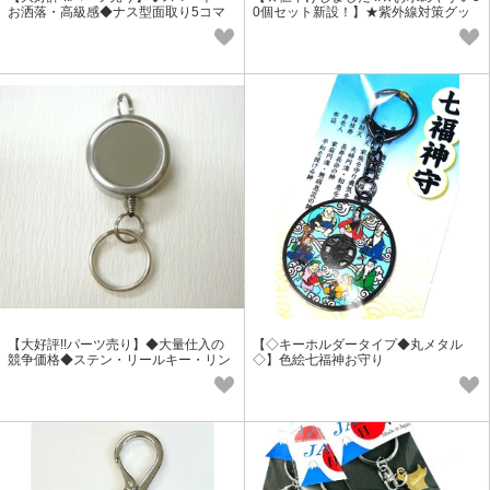
お洒落・高級感◆ナス型面取り5コマ
0個セット新設！】★紫外線対策グッ
鎖付きキーホルダー《ゴールド》
ズ UV ガイコツキーホルダー
【大好評!!パーツ売り】◆大量仕入の
【◇キーホルダータイプ◆丸メタル
競争価格◆ステン・リールキー・リン
◇】色絵七福神お守り
グ付《普通紐タイプ》＃207