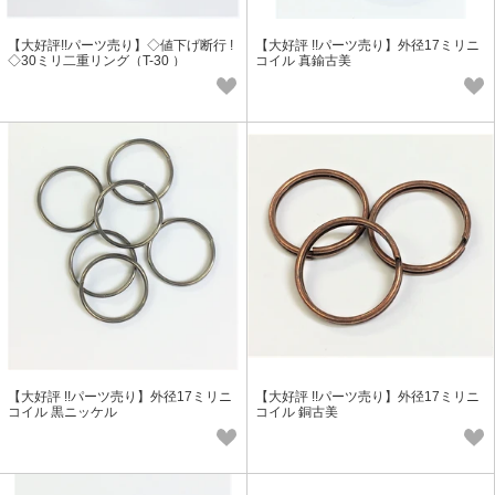
【大好評!!パーツ売り】◇値下げ断行 !
【大好評 !!パーツ売り】外径17ミリニ
◇30ミリ二重リング（T-30 ）
コイル 真鍮古美
【大好評 !!パーツ売り】外径17ミリニ
【大好評 !!パーツ売り】外径17ミリニ
コイル 黒ニッケル
コイル 銅古美