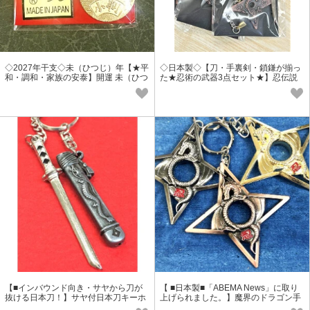
◇2027年干支◇未（ひつじ）年【★平
◇日本製◇【刀・手裏剣・鎖鎌が揃っ
和・調和・家族の安泰】開運 未（ひつ
た★忍術の武器3点セット★】忍伝説
じ）ミニ小判
キーホルダー
【■インバウンド向き・サヤから刀が
【 ■日本製■「ABEMA News」に取り
抜ける日本刀！】サヤ付日本刀キーホ
上げられました。】魔界のドラゴン手
ルダー 龍デザイン入
裏剣キーホルダー