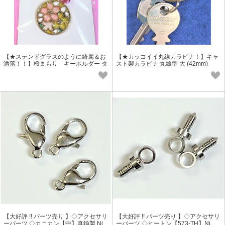
【★ステンドグラスのように綺麗＆お
【★カッコイイ丸線カラビナ！】キャ
洒落！！】桜まもり キーホルダー タ
スト製カラビナ 丸線型 大 (42mm)
イプ
【大好評 !! パーツ売り 】◇アクセサリ
【大好評 !! パーツ売り 】◇アクセサリ
ーパーツ ◇カニカン【中】真鍮製 Ni
ーパーツ ◇ヒートン【573-TH】Ni