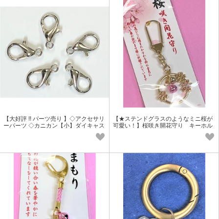
【大好評 !! パーツ売り 】◇アクセサリ
【★ステンドグラスのようなミニ桜が
ーパーツ ◇カニカン【小】ダイキャス
可愛い！】桜咲き開花守り キーホル
ト製 Ni
ダー タイプ