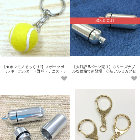
SOLD OUT
【★ホンモノそっくり!!】スポーツボ
【大好評 !!パーツ売り】◇リーズナブ
ール キーホルダー（野球・テニス・ラ
ルな価格で新登場！◇新アルミカプセ
グビー・ゴルフetc)
ル SSサイズ（24ミリ）