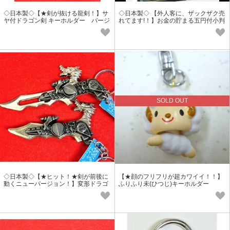
◇日本製◇【★剣が抜ける龍剣！】サ
◇日本製◇ 【外人客に、ザックザク売
ヤ付ドラゴン剣 キーホルダー バージ
れてます!！】お金の貯まる五円付小判
ョン2
SOLD OUT
◇日本製◇【★ヒット！★剣が前後に
【★顔のフリフリが超カワイイ！！】
動くニューバージョン！】変形ドラゴ
ふりふり未(ひつじ)キーホルダー
ンブレード キーホルダー