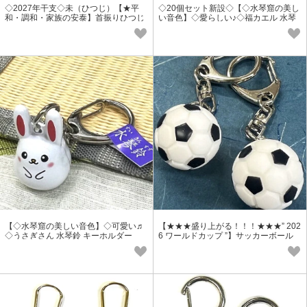
◇2027年干支◇未（ひつじ）【★平
◇20個セット新設◇【◇水琴窟の美し
和・調和・家族の安泰】首振りひつじ
い音色】◇愛らしい♪◇福カエル 水琴
（未）キーホルダー
鈴 キーホルダー
【◇水琴窟の美しい音色】◇可愛い♬
【★★★盛り上がる！！！★★★” 202
◇うさぎさん 水琴鈴 キーホルダー
6 ワールドカップ ”】サッカーボール
赤・白
キーホルダー