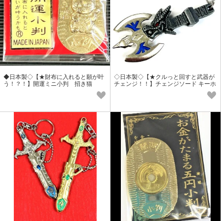
◆日本製◇【★財布に入れると願が叶
◇日本製◇【★クルっと回すと武器が
う！？！】開運ミニ小判 招き猫
チェンジ！！】チェンジソード キーホ
ルダー