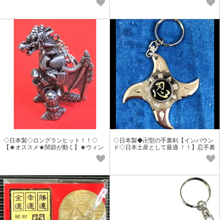
◇日本製◇ロングランヒット！！◇
◇日本製◆卍型の手裏剣【インバウン
【★オススメ★関節が動く】★ウィン
ド◇日本土産として最適 ！！】忍手裏
グドラゴン キーホルダー
剣 キーホルダー