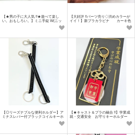
【★男の子に大人気 !!★遊べて楽し
【大好評 !!パーツ売り◇渋めカラーが
い。おもしろい。】ミニ手錠 W(ニッ
イイ！】新プラカラビナ カーキ色
ケル）
【◎リーズナブルな便利ホルダー】ア
【★キャスト＆プラの融合 !!】学業成
ミナスレバー付ブラックコイルキーホ
就・交通安全 お守りキーホルダー
ルダー
【R4-16】