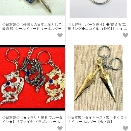
◇日本製◇【外国人の日本土産として
【大好評 !! パーツ売り】◆”使える”二
最適 !!】シールドソード キーホルダー
重リング◆ニコイル （外径17mm）ニ
ッケルメッキ
◇日本製◇【★キラリと光る ブルーダ
◇日本製◇ダイキャスト製◇ドクロ ク
イヤ★】サファイヤ ドラゴン キーホ
ナイ キーホルダー【金・銀】
ルダー【3色】