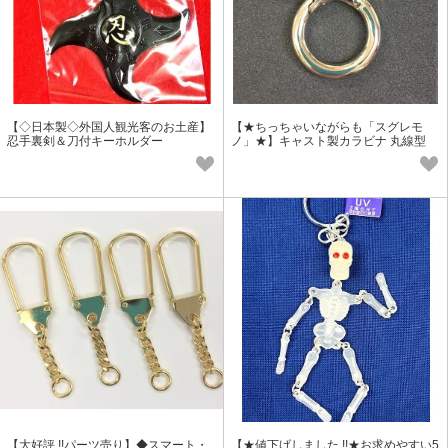
【◇日本製◇外国人観光客のお土産】
【★ちっちゃいながらも「スグレモ
忍手裏剣＆刀付キーホルダー
ノ」★】キャスト製カラビナ 丸線型
小 (25mm)
【大好評 !!パーツ売り】◆スマート・
【★値下げしました !!★お求めやすい5