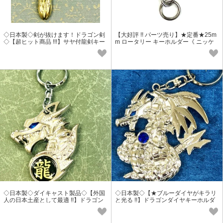
◇日本製◇剣が抜けます！ドラゴン剣
【大好評 !! パーツ売り】★定番★25m
◇【超ヒット商品 !!!】サヤ付龍剣キー
m ロータリー キーホルダー《 ニッケ
ホルダー
ルメッキ》 ＃6111
◇日本製◇ダイキャスト製品◇【外国
◇日本製◇【★ブルーダイヤがキラリ
人の日本土産として最適 !!】ドラゴン
と光る !!】ドラゴンダイヤキーホルダ
マスク キーホルダー
ー