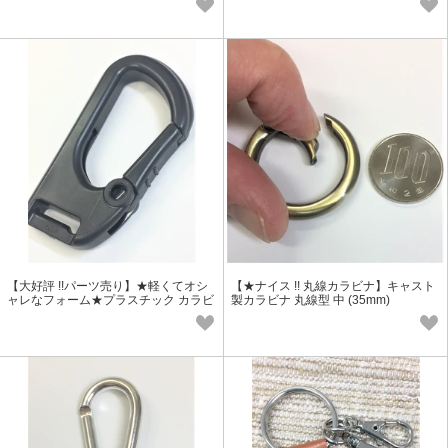
【大好評 !!パーツ売り】★軽くてオシ
【★ナイス !! 丸線カラビナ】キャスト
ャレなフォーム★プラスチック カラビ
製カラビナ 丸線型 中 (35mm)
ナ（大）黒（56-BK)