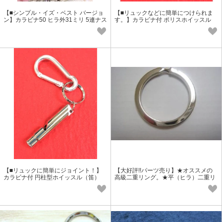
【■シンプル・イズ・ベスト バージョ
【■リュックなどに簡単につけられま
ン】カラビナ50 ヒラ外31ミリ 5連ナス
す。】カラビナ付 ポリスホイッスル
キーリング
（笛） キーホルダー
【■リュックに簡単にジョイント！】
【大好評!!パーツ売り】★オススメの
カラビナ付 円柱型ホイッスル（笛）
高級二重リング。★平（ヒラ）二重リ
キーホルダー
ング大（外径31.5ミリ）